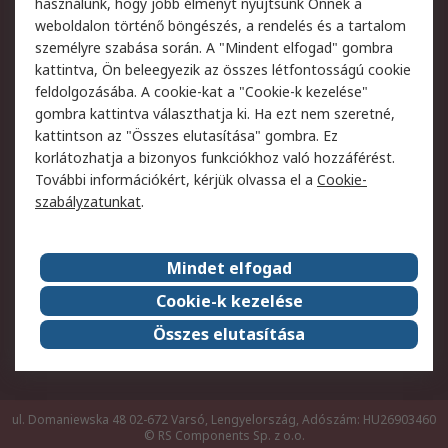
használunk, hogy jobb élményt nyújtsunk Önnek a
weboldalon történő böngészés, a rendelés és a tartalom
Jogi
személyre szabása során. A "Mindent elfogad" gombra
kattintva, Ön beleegyezik az összes létfontosságú cookie
Adatvédelmi
Az RS értékesítési
feldolgozásába. A cookie-kat a "Cookie-k kezelése"
szabályzat
feltételei
gombra kattintva választhatja ki. Ha ezt nem szeretné,
Cookie szabályzat
Email biztonság
kattintson az "Összes elutasítása" gombra. Ez
Webhelyre vonatkozó
Weboldal felhasználói
korlátozhatja a bizonyos funkciókhoz való hozzáférést.
feltételek
szabályzata
További információkért, kérjük olvassa el a
Cookie-
szabályzatunkat
.
Rólunk
Mindet elfogad
Kapcsolat
Képviseletek
Rólunk
Vállalatcsoport
Cookie-k kezelése
Karrier
Díjak és elismerések
Összes elutasítása
ESG globális célok
ul. Domaniewska 48 02-672 Varsó, Lengyelország, Adószám: HU26903460
© RS Components Sp. z o.o.