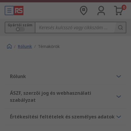
0
Gyártói szám
/
Rólunk
/
Témakörök
Rólunk
ÁSZF, szerzői jog és webhasználati
szabályzat
Értékesítési feltételek és személyes adatok