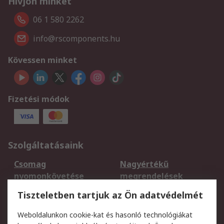
Hívjon minket
06 1 580 2262
info@rscomponents.hu
Kövessen minket
Fizetési módok
Szolgáltatásaink
Csomag
Nagyértékű
nyomonkövetése
megrendelések
Regisztráció
Szállítás
Tiszteletben tartjuk az Ön adatvédelmét
Termékvisszaküldés
Ütemezett szállítás
Weboldalunkon cookie-kat és hasonló technológiákat
Szolgáltatások