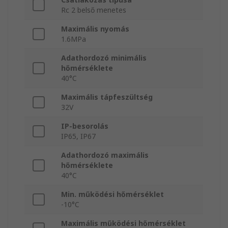
Rc 2 belső menetes
Maximális nyomás
1.6MPa
Adathordozó minimális
hőmérséklete
40°C
Maximális tápfeszültség
32V
IP-besorolás
IP65, IP67
Adathordozó maximális
hőmérséklete
40°C
Min. működési hőmérséklet
-10°C
Maximális működési hőmérséklet