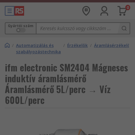
0
Gyártói szám
/
Automatizálás és
/
Érzékelők
/
Áramlásérzékelők
szabályozástechnika
ifm electronic SM2404 Mágneses
induktív áramlásmérő
Áramlásmérő 5L/perc → Víz
600L/perc