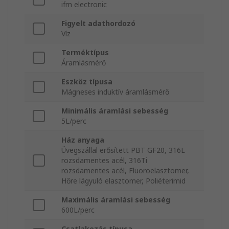
ifm electronic
Figyelt adathordozó
Víz
Terméktípus
Áramlásmérő
Eszköz típusa
Mágneses induktív áramlásmérő
Minimális áramlási sebesség
5L/perc
Ház anyaga
Üvegszállal erősített PBT GF20, 316L
rozsdamentes acél, 316Ti
rozsdamentes acél, Fluoroelasztomer,
Hőre lágyuló elasztomer, Poliéterimid
Maximális áramlási sebesség
600L/perc
Csatlakozás típusa