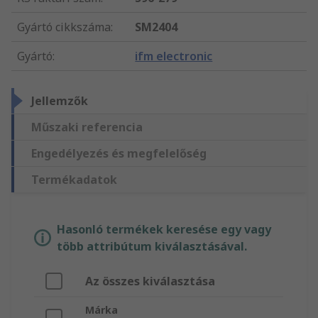
Gyártó cikkszáma
:
SM2404
Gyártó
:
ifm electronic
Jellemzők
Műszaki referencia
Engedélyezés és megfelelőség
Termékadatok
Hasonló termékek keresése egy vagy
több attribútum kiválasztásával.
Az összes kiválasztása
Márka