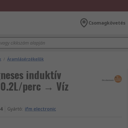
Csomagkövetés
k
/
Áramlásérzékelők
neses induktív
0.2L/perc → Víz
4
Gyártó
:
ifm electronic