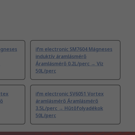
ágneses
ifm electronic SM7604 Mágneses
induktív áramlásmérő
→
Áramlásmérő 0.2L/perc → Víz
50L/perc
rtex
ifm electronic SV6051 Vortex
rő
áramlásmérő Áramlásmérő
3.5L/perc → Hűtőfolyadékok
50L/perc