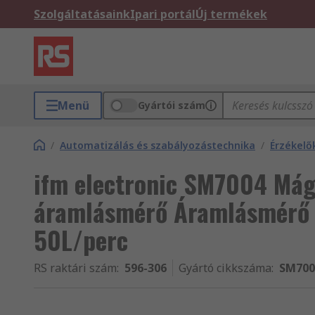
Szolgáltatásaink
Ipari portál
Új termékek
Menü
Gyártói szám
/
Automatizálás és szabályozástechnika
/
Érzékelő
ifm electronic SM7004 Mág
áramlásmérő Áramlásmérő 
50L/perc
RS raktári szám
:
596-306
Gyártó cikkszáma
:
SM700