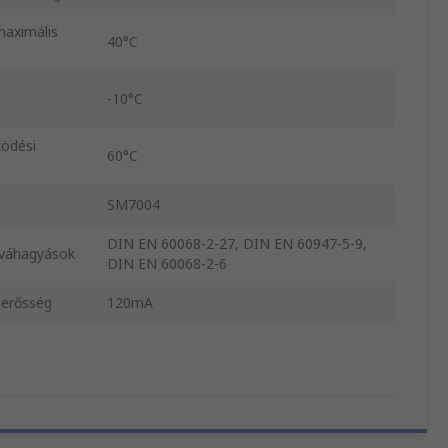
aximális
40°C
-10°C
ödési
60°C
SM7004
DIN EN 60068-2-27, DIN EN 60947-5-9,
óváhagyások
DIN EN 60068-2-6
erősség
120mA