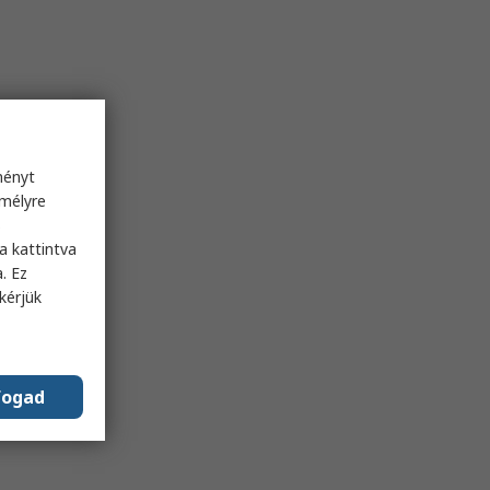
ményt
emélyre
s
a kattintva
. Ez
kérjük
fogad