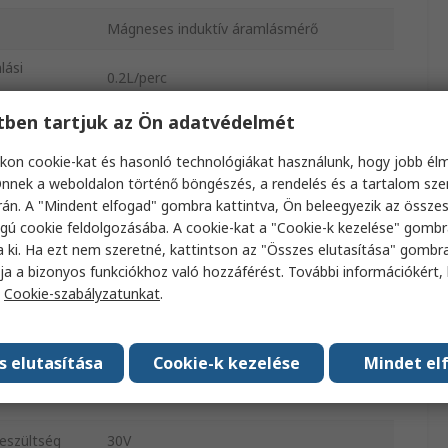
Mágneses induktív áramlásmérő
lási
0.2L/perc
etben tartjuk az Ön adatvédelmét
lási
50L/perc
kon cookie-kat és hasonló technológiákat használunk, hogy jobb él
Hőre lágyuló elasztomer, Üvegszállal
nnek a weboldalon történő böngészés, a rendelés és a tartalom sz
erősített PBT GF20, 316L rozsdamentes
án. A "Mindent elfogad" gombra kattintva, Ön beleegyezik az össze
acél, Polikarbonát, Fluoroelasztomer
gú cookie feldolgozásába. A cookie-kat a "Cookie-k kezelése" gombr
a ki. Ha ezt nem szeretné, kattintson az "Összes elutasítása" gombra
pusa
G 3/4 külső menetes
ja a bizonyos funkciókhoz való hozzáférést. További információkért, 
a
Cookie-szabályzatunkat
.
omás
1.6MPa
IP67
s elutasítása
Cookie-k kezelése
Mindet el
inimális
40°C
eszültség
30V