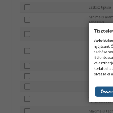
Eszköz típusa
Minimális áram
sebesség
Tisztel
Maximális áram
sebesség
Weboldalun
nyújtsunk Ö
Ház anyaga
szabása sor
létfontossá
választhatj
Csatlakozás tí
korlátozhat
olvassa el 
Maximális ny
IP-besorolás
Össze
Adathordozó m
hőmérséklete
Maximális tápf