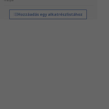
*irányár
Hozzáadás egy alkatrészlistához