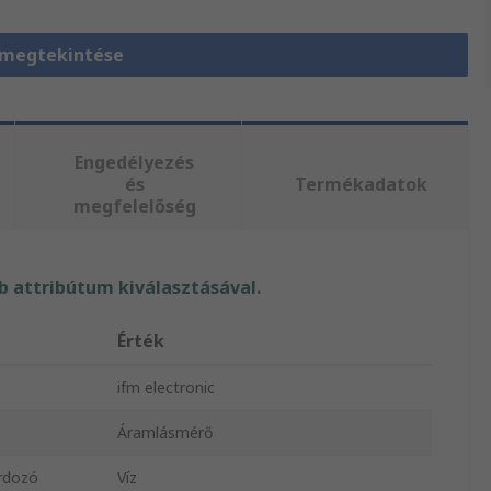
 megtekintése
Engedélyezés
és
Termékadatok
megfelelőség
 attribútum kiválasztásával.
Érték
ifm electronic
Áramlásmérő
ordozó
Víz