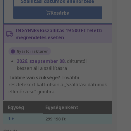
Szállítási dátumok ellenőrzése
Kosárba
INGYENES kiszállítás 19 500 Ft feletti
megrendelés esetén
Gyártói raktáron
2026. szeptember 08.
dátumtól
készen áll a szállításra
Többre van szüksége?
További
részletekért kattintson a „Szállítási dátumok
ellenőrzése” gombra.
Egység
Egységenként
1 +
299 198 Ft