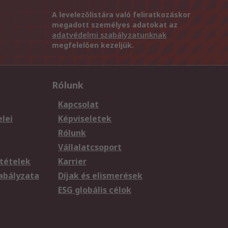
A levelezőlistára való feliratkozáskor
megadott személyes adatokat az
adatvédelmi szabályzatunknak
megfelelően kezeljük.
Rólunk
Kapcsolat
elei
Képviseletek
Rólunk
Vállalatcsoport
tételek
Karrier
zabályzata
Díjak és elismerések
ESG globális célok