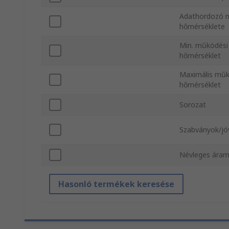
Adathordozó m
hőmérséklete
Min. működési
hőmérséklet
Maximális műk
hőmérséklet
Sorozat
Szabványok/j
Névleges áram
Hasonló termékek keresése