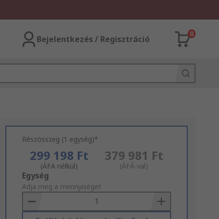
0
Bejelentkezés / Regisztráció
Részösszeg (1 egység)*
299 198 Ft
379 981 Ft
(ÁFA nélkül)
(ÁFÁ-val)
Add
Egység
to
Adja meg a mennyiséget
Basket