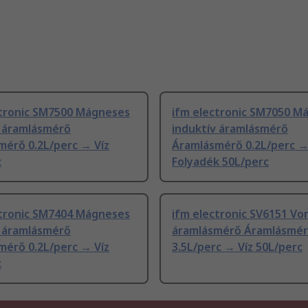
ctronic SM7500 Mágneses
ifm electronic SM7050 M
v áramlásmérő
induktív áramlásmérő
mérő 0.2L/perc → Víz
Áramlásmérő 0.2L/perc 
c
Folyadék 50L/perc
ctronic SM7404 Mágneses
ifm electronic SV6151 Vo
v áramlásmérő
áramlásmérő Áramlásmé
mérő 0.2L/perc → Víz
3.5L/perc → Víz 50L/perc
c