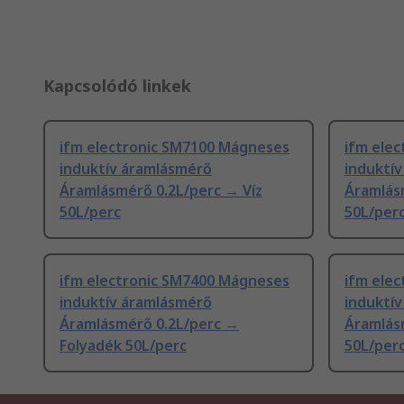
Kapcsolódó linkek
ifm electronic SM7100 Mágneses
ifm ele
induktív áramlásmérő
induktí
Áramlásmérő 0.2L/perc → Víz
Áramlás
50L/perc
50L/per
ifm electronic SM7400 Mágneses
ifm ele
induktív áramlásmérő
induktí
Áramlásmérő 0.2L/perc →
Áramlás
Folyadék 50L/perc
50L/per