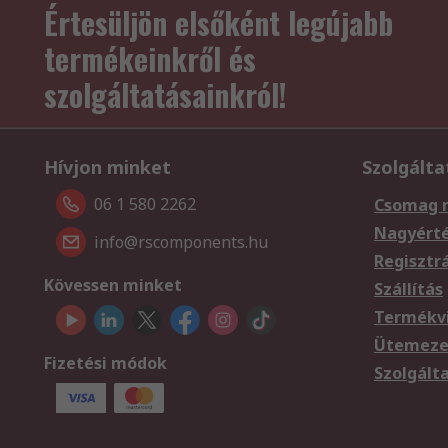
Értesüljön elsőként legújabb
termékeinkről és
szolgáltatásainkról!
Hívjon minket
Szolgálta
06 1 580 2262
Csomag 
Nagyért
info@rscomponents.hu
Regisztr
Kövessen minket
Szállítás
Termékvi
Ütemezet
Fizetési módok
Szolgált