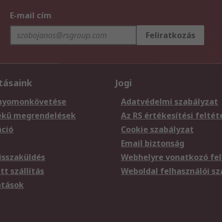
E-mail cím
Feliratkozás
tásaink
Jogi
nyomonkövetése
Adatvédelmi szabályzat
ékű megrendelések
Az RS értékesítési feltét
áció
Cookie szabályzat
Email biztonság
sszaküldés
Webhelyre vonatkozó fel
t szállítás
Weboldal felhasználói s
atások