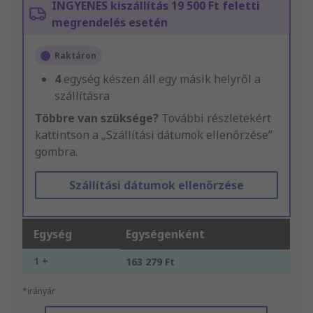
INGYENES kiszállítás 19 500 Ft feletti
megrendelés esetén
Raktáron
4
egység készen áll egy másik helyről a
szállításra
Többre van szüksége?
További részletekért
kattintson a „Szállítási dátumok ellenőrzése”
gombra.
Szállítási dátumok ellenőrzése
Egység
Egységenként
1 +
163 279 Ft
*irányár