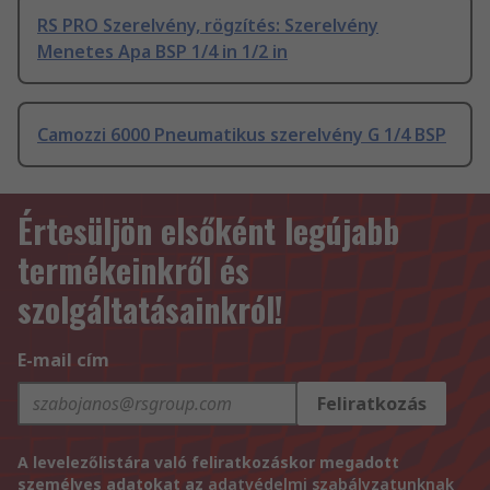
RS PRO Szerelvény, rögzítés: Szerelvény
Menetes Apa BSP 1/4 in 1/2 in
Camozzi 6000 Pneumatikus szerelvény G 1/4 BSP
Értesüljön elsőként legújabb
termékeinkről és
szolgáltatásainkról!
E-mail cím
Feliratkozás
A levelezőlistára való feliratkozáskor megadott
személyes adatokat az
adatvédelmi szabályzatunknak