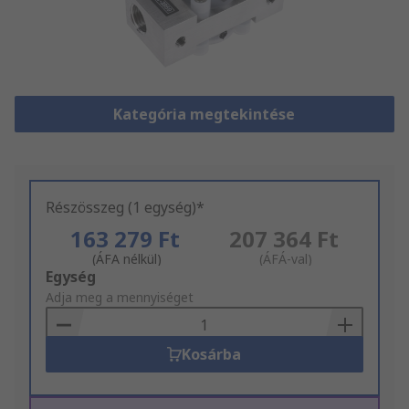
Kategória megtekintése
Részösszeg (1 egység)*
163 279 Ft
207 364 Ft
(ÁFA nélkül)
(ÁFÁ-val)
Add
Egység
to
Adja meg a mennyiséget
Basket
Kosárba