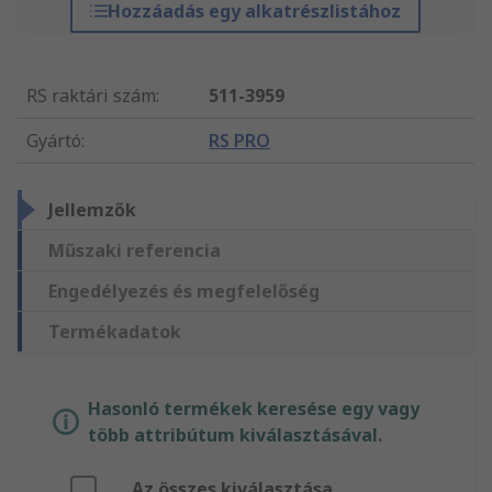
Hozzáadás egy alkatrészlistához
RS raktári szám
:
511-3959
Gyártó
:
RS PRO
Jellemzők
Műszaki referencia
Engedélyezés és megfelelőség
Termékadatok
Hasonló termékek keresése egy vagy
több attribútum kiválasztásával.
Az összes kiválasztása