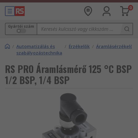
0
Gyártói szám
/
Automatizálás és
/
Érzékelők
/
Áramlásérzékelők
szabályozástechnika
RS PRO Áramlásmérő 125 °C BSP
1/2 BSP, 1/4 BSP