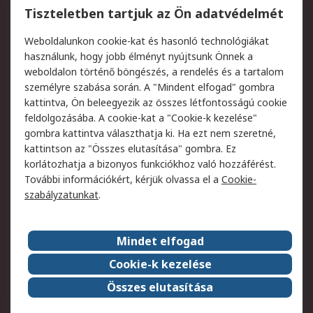
Regisztráció
Szállítás
Tiszteletben tartjuk az Ön adatvédelmét
Termékvisszaküldés
Ütemezett szállítás
Weboldalunkon cookie-kat és hasonló technológiákat
Szolgáltatások
használunk, hogy jobb élményt nyújtsunk Önnek a
weboldalon történő böngészés, a rendelés és a tartalom
Jogi
személyre szabása során. A "Mindent elfogad" gombra
kattintva, Ön beleegyezik az összes létfontosságú cookie
Adatvédelmi
Az RS értékesítési
feldolgozásába. A cookie-kat a "Cookie-k kezelése"
szabályzat
feltételei
gombra kattintva választhatja ki. Ha ezt nem szeretné,
Cookie szabályzat
Email biztonság
kattintson az "Összes elutasítása" gombra. Ez
Webhelyre vonatkozó
Weboldal felhasználói
korlátozhatja a bizonyos funkciókhoz való hozzáférést.
feltételek
szabályzata
További információkért, kérjük olvassa el a
Cookie-
szabályzatunkat
.
Rólunk
Mindet elfogad
Kapcsolat
Képviseletek
Rólunk
Vállalatcsoport
Cookie-k kezelése
Karrier
Díjak és elismerések
Összes elutasítása
ESG globális célok