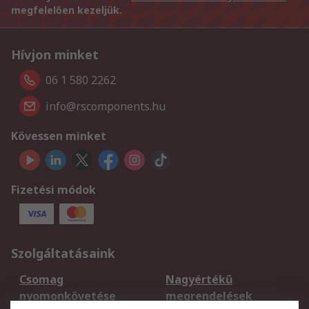
megfelelően kezeljük.
Hívjon minket
06 1 580 2262
info@rscomponents.hu
Kövessen minket
Fizetési módok
Szolgáltatásaink
Csomag
Nagyértékű
nyomonkövetése
megrendelések