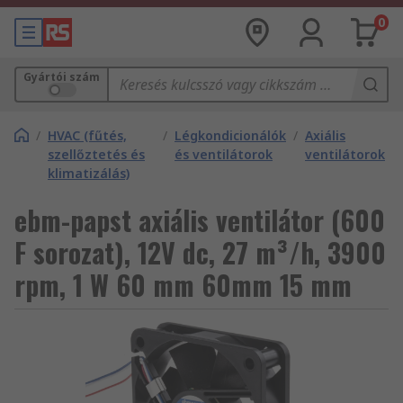
0
Gyártói szám
/
HVAC (fűtés,
/
Légkondicionálók
/
Axiális
szellőztetés és
és ventilátorok
ventilátorok
klimatizálás)
ebm-papst axiális ventilátor (600
F sorozat), 12V dc, 27 m³/h, 3900
rpm, 1 W 60 mm 60mm 15 mm