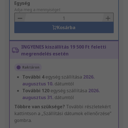
Add
Egység
to
Adja meg a mennyiséget
Basket
Kosárba
INGYENES kiszállítás 19 500 Ft feletti
megrendelés esetén
Raktáron
További
4
egység szállítása
2026.
augusztus 10.
dátumtól
További
120
egység szállítása
2026.
augusztus 31.
dátumtól
Többre van szüksége?
További részletekért
kattintson a „Szállítási dátumok ellenőrzése”
gombra.