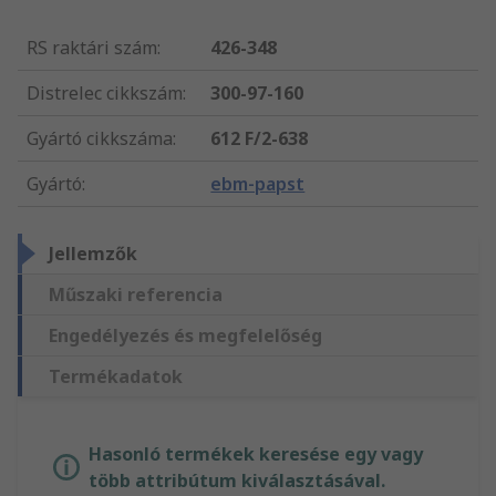
RS raktári szám
:
426-348
Distrelec cikkszám
:
300-97-160
Gyártó cikkszáma
:
612 F/2-638
Gyártó
:
ebm-papst
Jellemzők
Műszaki referencia
Engedélyezés és megfelelőség
Termékadatok
Hasonló termékek keresése egy vagy
több attribútum kiválasztásával.