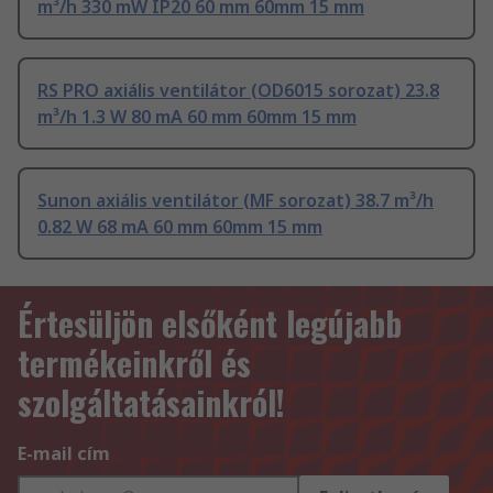
m³/h 330 mW IP20 60 mm 60mm 15 mm
RS PRO axiális ventilátor (OD6015 sorozat) 23.8
m³/h 1.3 W 80 mA 60 mm 60mm 15 mm
Sunon axiális ventilátor (MF sorozat) 38.7 m³/h
0.82 W 68 mA 60 mm 60mm 15 mm
Értesüljön elsőként legújabb
termékeinkről és
szolgáltatásainkról!
E-mail cím