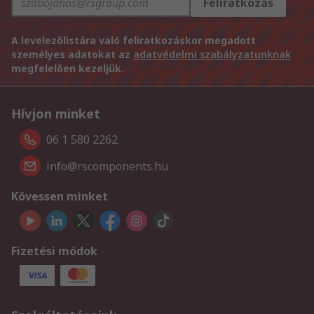
Feliratkozás
A levelezőlistára való feliratkozáskor megadott
személyes adatokat az
adatvédelmi szabályzatunknak
megfelelően kezeljük.
Hívjon minket
06 1 580 2262
info@rscomponents.hu
Kövessen minket
Fizetési módok