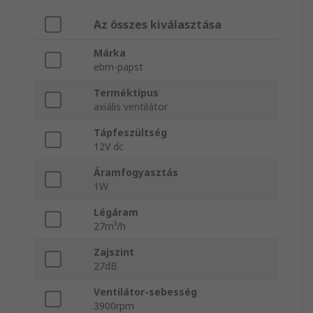
Az összes kiválasztása
Márka
ebm-papst
Terméktípus
axiális ventilátor
Tápfeszültség
12V dc
Áramfogyasztás
1W
Légáram
27m³/h
Zajszint
27dB
Ventilátor-sebesség
3900rpm