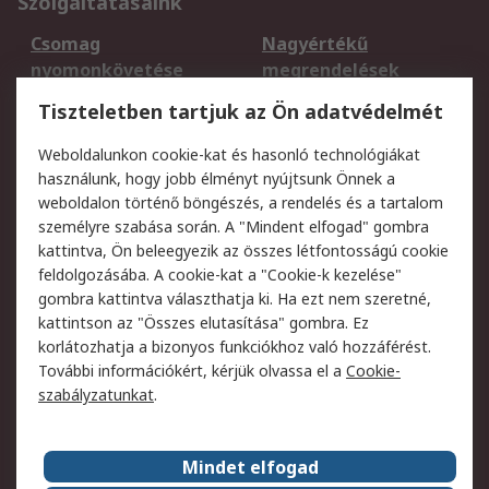
Szolgáltatásaink
Csomag
Nagyértékű
nyomonkövetése
megrendelések
Regisztráció
Szállítás
Tiszteletben tartjuk az Ön adatvédelmét
Termékvisszaküldés
Ütemezett szállítás
Weboldalunkon cookie-kat és hasonló technológiákat
Szolgáltatások
használunk, hogy jobb élményt nyújtsunk Önnek a
weboldalon történő böngészés, a rendelés és a tartalom
Jogi
személyre szabása során. A "Mindent elfogad" gombra
kattintva, Ön beleegyezik az összes létfontosságú cookie
Adatvédelmi
Az RS értékesítési
feldolgozásába. A cookie-kat a "Cookie-k kezelése"
szabályzat
feltételei
gombra kattintva választhatja ki. Ha ezt nem szeretné,
Cookie szabályzat
Email biztonság
kattintson az "Összes elutasítása" gombra. Ez
Webhelyre vonatkozó
Weboldal felhasználói
korlátozhatja a bizonyos funkciókhoz való hozzáférést.
feltételek
szabályzata
További információkért, kérjük olvassa el a
Cookie-
szabályzatunkat
.
Rólunk
Mindet elfogad
Kapcsolat
Képviseletek