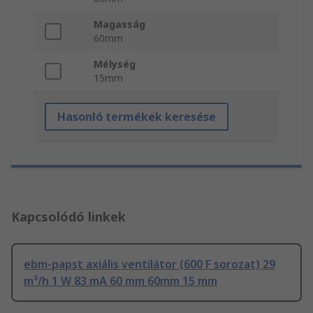
Magasság
60mm
Mélység
15mm
Hasonló termékek keresése
Kapcsolódó linkek
ebm-papst axiális ventilátor (600 F sorozat) 29
m³/h 1 W 83 mA 60 mm 60mm 15 mm