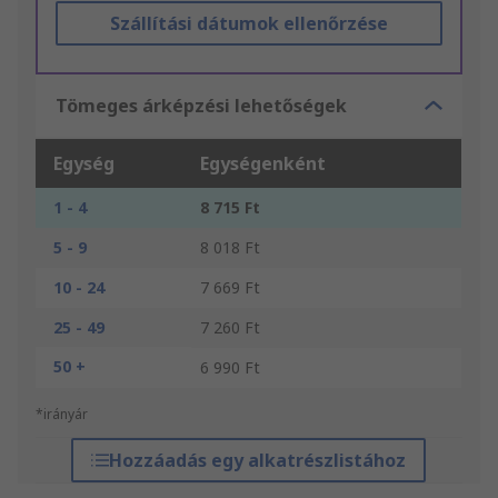
Szállítási dátumok ellenőrzése
Tömeges árképzési lehetőségek
Egység
Egységenként
1 - 4
8 715 Ft
5 - 9
8 018 Ft
10 - 24
7 669 Ft
25 - 49
7 260 Ft
50 +
6 990 Ft
*irányár
Hozzáadás egy alkatrészlistához