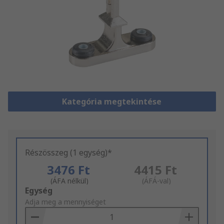
Kategória megtekintése
Részösszeg (1 egység)*
3476 Ft
4415 Ft
(ÁFA nélkül)
(ÁFÁ-val)
Add
Egység
to
Adja meg a mennyiséget
Basket