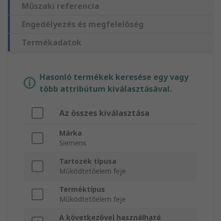
Műszaki referencia
Engedélyezés és megfelelőség
Termékadatok
Hasonló termékek keresése egy vagy
több attribútum kiválasztásával.
Az összes kiválasztása
Márka
Siemens
Tartozék típusa
Működtetőelem feje
Terméktípus
Működtetőelem feje
A következővel használható