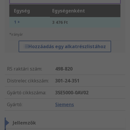
Egység
Egységenként
1 +
3 476 Ft
*irányár
Hozzáadás egy alkatrészlistához
RS raktári szám
:
498-820
Distrelec cikkszám
:
301-24-351
Gyártó cikkszáma
:
3SE5000-0AV02
Gyártó
:
Siemens
Jellemzők