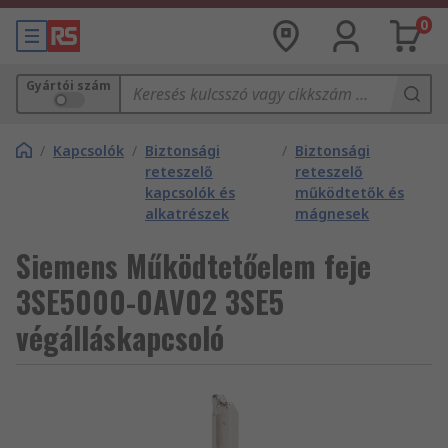
0
Gyártói szám
/
Kapcsolók
/
Biztonsági
/
Biztonsági
reteszelő
reteszelő
kapcsolók és
működtetők és
alkatrészek
mágnesek
Siemens Működtetőelem feje
3SE5000-0AV02 3SE5
végálláskapcsoló