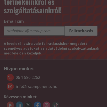
termékeinkről és
szolgáltatásainkról!
E-mail cím
Feliratkozás
A levelezőlistára való feliratkozáskor megadott
személyes adatokat az
adatvédelmi szabályzatunknak
megfelelően kezeljük.
Hívjon minket
06 1 580 2262
info@rscomponents.hu
Kövessen minket