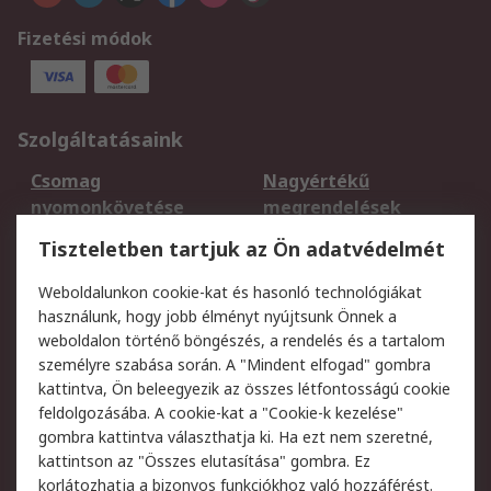
Fizetési módok
Szolgáltatásaink
Csomag
Nagyértékű
nyomonkövetése
megrendelések
Regisztráció
Szállítás
Tiszteletben tartjuk az Ön adatvédelmét
Termékvisszaküldés
Ütemezett szállítás
Weboldalunkon cookie-kat és hasonló technológiákat
Szolgáltatások
használunk, hogy jobb élményt nyújtsunk Önnek a
weboldalon történő böngészés, a rendelés és a tartalom
Jogi
személyre szabása során. A "Mindent elfogad" gombra
kattintva, Ön beleegyezik az összes létfontosságú cookie
Adatvédelmi
Az RS értékesítési
feldolgozásába. A cookie-kat a "Cookie-k kezelése"
szabályzat
feltételei
gombra kattintva választhatja ki. Ha ezt nem szeretné,
Cookie szabályzat
Email biztonság
kattintson az "Összes elutasítása" gombra. Ez
Webhelyre vonatkozó
Weboldal felhasználói
korlátozhatja a bizonyos funkciókhoz való hozzáférést.