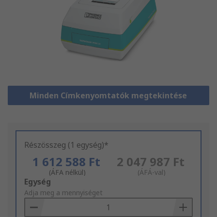
Minden Címkenyomtatók megtekintése
Részösszeg (1 egység)*
1 612 588 Ft
2 047 987 Ft
(ÁFA nélkül)
(ÁFÁ-val)
Add
Egység
to
Adja meg a mennyiséget
Basket