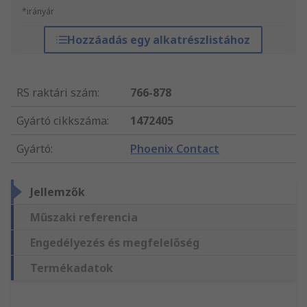
*irányár
Hozzáadás egy alkatrészlistához
RS raktári szám
:
766-878
Gyártó cikkszáma
:
1472405
Gyártó
:
Phoenix Contact
Jellemzők
Műszaki referencia
Engedélyezés és megfelelőség
Termékadatok