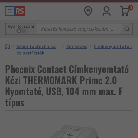
0
Gyártói szám
/
Számítástechnika
/
Címkézés
/
Címkenyomtatók
és perifériák
Phoenix Contact Címkenyomtató
Kézi THERMOMARK Prime 2.0
Nyomtató, USB, 104 mm max. F
típus