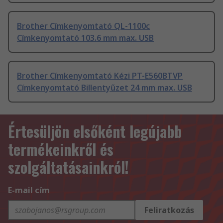
Brother Címkenyomtató QL-1100c
Címkenyomtató 103.6 mm max. USB
Brother Címkenyomtató Kézi PT-E560BTVP
Címkenyomtató Billentyűzet 24 mm max. USB
Értesüljön elsőként legújabb
termékeinkről és
szolgáltatásainkról!
E-mail cím
Feliratkozás