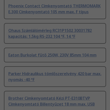
Phoenix Contact Címkenyomtató THERMOMARK
E.300 Címkenyomtató 105 mm max. F típus
Ohaus Számlálómérleg RC31P1502 30031782
kapacitás: 1.5kg RS-232 104 °F, 14 °F
Eaton Burkolat fűtő 250W, 230V 85mm 104 mm
Parker Hidraulikus tömlőszerelvény 420 bar max.
nyomás -40 °F
Brother Címkenyomtató Kézi PT-E310BTVP
Címkenyomtató Billentyűzet 18 mm max. USB