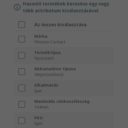
Hasonló termékek keresése egy vagy
több attribútum kiválasztásával.
Az összes kiválasztása
Márka
Phoenix Contact
Terméktípus
Nyomtató
Akkumulátor típusa
Helyettesíthető
Alkalmazás
Ipar
Maximális címkeszélesség
104mm
Kézi
Igen