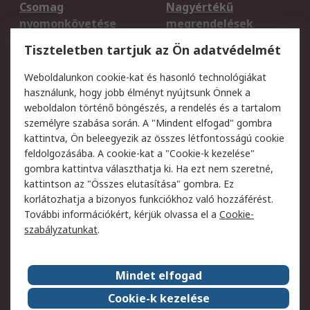
Csomag
Nagyértékű
nyomonkövetése
megrendelések
Regisztráció
Szállítás
Tiszteletben tartjuk az Ön adatvédelmét
Termékvisszaküldés
Ütemezett szállítás
Weboldalunkon cookie-kat és hasonló technológiákat
Szolgáltatások
használunk, hogy jobb élményt nyújtsunk Önnek a
weboldalon történő böngészés, a rendelés és a tartalom
Jogi
személyre szabása során. A "Mindent elfogad" gombra
kattintva, Ön beleegyezik az összes létfontosságú cookie
Adatvédelmi
Az RS értékesítési
feldolgozásába. A cookie-kat a "Cookie-k kezelése"
szabályzat
feltételei
gombra kattintva választhatja ki. Ha ezt nem szeretné,
Cookie szabályzat
Email biztonság
kattintson az "Összes elutasítása" gombra. Ez
Webhelyre vonatkozó
Weboldal felhasználói
korlátozhatja a bizonyos funkciókhoz való hozzáférést.
feltételek
szabályzata
További információkért, kérjük olvassa el a
Cookie-
szabályzatunkat
.
Rólunk
Mindet elfogad
Kapcsolat
Képviseletek
Rólunk
Vállalatcsoport
Cookie-k kezelése