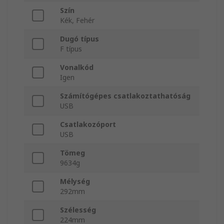
Szín
Kék, Fehér
Dugó típus
F típus
Vonalkód
Igen
Számítógépes csatlakoztathatóság
USB
Csatlakozóport
USB
Tömeg
9634g
Mélység
292mm
Szélesség
224mm