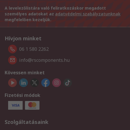
A levelezőlistára való feliratkozáskor megadott
személyes adatokat az
adatvédelmi szabályzatunknak
megfelelően kezeljük.
Hívjon minket
06 1 580 2262
info@rscomponents.hu
Kövessen minket
Fizetési módok
Szolgáltatásaink