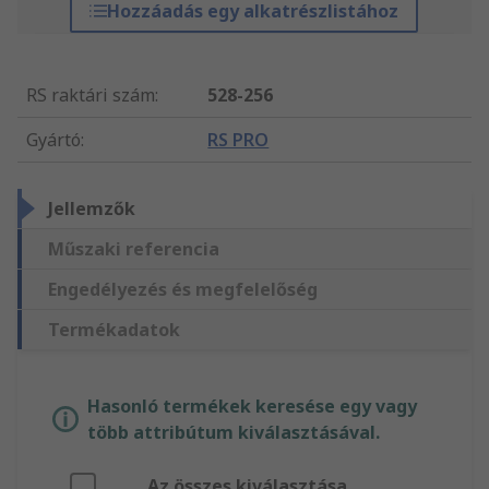
Hozzáadás egy alkatrészlistához
RS raktári szám
:
528-256
Gyártó
:
RS PRO
Jellemzők
Műszaki referencia
Engedélyezés és megfelelőség
Termékadatok
Hasonló termékek keresése egy vagy
több attribútum kiválasztásával.
Az összes kiválasztása