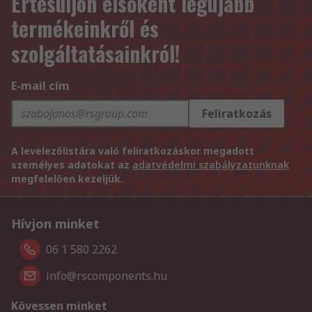
Értesüljön elsőként legújabb
termékeinkről és
szolgáltatásainkról!
E-mail cím
Feliratkozás
A levelezőlistára való feliratkozáskor megadott
személyes adatokat az
adatvédelmi szabályzatunknak
megfelelően kezeljük.
Hívjon minket
06 1 580 2262
info@rscomponents.hu
Kövessen minket