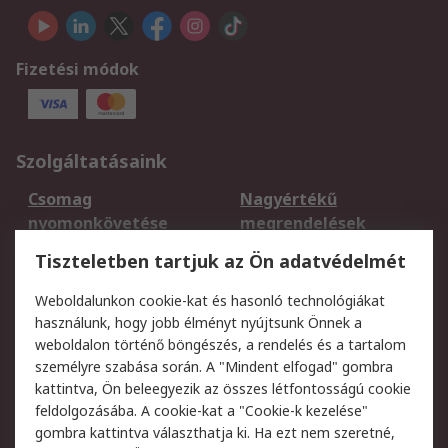
Fizetési módok
Szolgáltatásaink
Csomag
Nagyértékű
nyomonkövetése
megrendelések
Regisztráció
Szállítás
Tiszteletben tartjuk az Ön adatvédelmét
Termékvisszaküldés
Ütemezett szállítás
Weboldalunkon cookie-kat és hasonló technológiákat
Szolgáltatások
használunk, hogy jobb élményt nyújtsunk Önnek a
weboldalon történő böngészés, a rendelés és a tartalom
Jogi
személyre szabása során. A "Mindent elfogad" gombra
kattintva, Ön beleegyezik az összes létfontosságú cookie
Adatvédelmi
Az RS értékesítési
feldolgozásába. A cookie-kat a "Cookie-k kezelése"
szabályzat
feltételei
gombra kattintva választhatja ki. Ha ezt nem szeretné,
Cookie szabályzat
Email biztonság