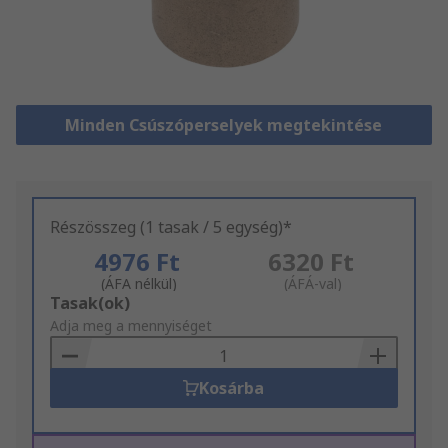
Minden Csúszóperselyek megtekintése
Részösszeg (1 tasak / 5 egység)*
4976 Ft
6320 Ft
(ÁFA nélkül)
(ÁFÁ-val)
Add
Tasak(ok)
to
Adja meg a mennyiséget
Basket
Kosárba