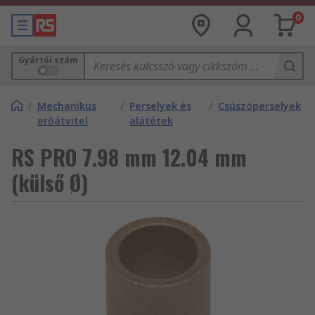
0
Gyártói szám
/
Mechanikus
/
Perselyek és
/
Csúszóperselyek
erőátvitel
alátétek
RS PRO 7.98 mm 12.04 mm
(külső Ø)