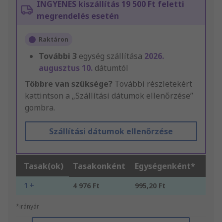
INGYENES kiszállítás 19 500 Ft feletti
megrendelés esetén
Raktáron
További
3
egység szállítása
2026.
augusztus 10.
dátumtól
Többre van szüksége?
További részletekért
kattintson a „Szállítási dátumok ellenőrzése”
gombra.
Szállítási dátumok ellenőrzése
Tasak(ok)
Tasakonként
Egységenként*
1 +
4 976 Ft
995,20 Ft
*irányár