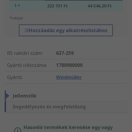
1 +
222 731 Ft
44 546,20 Ft
*irányár
Hozzáadás egy alkatrészlistához
RS raktári szám
:
637-259
Gyártó cikkszáma
:
1780980000
Gyártó
:
Weidmüller
Jellemzők
Engedélyezés és megfelelőség
Hasonló termékek keresése egy vagy