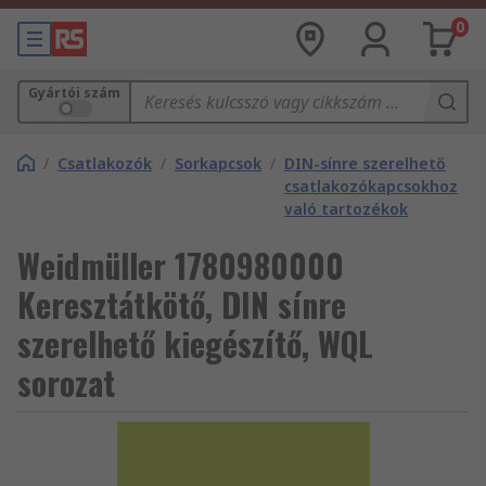
0
Gyártói szám
/
Csatlakozók
/
Sorkapcsok
/
DIN-sínre szerelhető
csatlakozókapcsokhoz
való tartozékok
Weidmüller 1780980000
Keresztátkötő, DIN sínre
szerelhető kiegészítő, WQL
sorozat