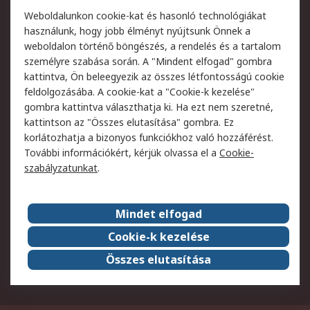
Termékvisszaküldés
Ütemezett szállítás
Weboldalunkon cookie-kat és hasonló technológiákat
Szolgáltatások
használunk, hogy jobb élményt nyújtsunk Önnek a
weboldalon történő böngészés, a rendelés és a tartalom
Jogi
személyre szabása során. A "Mindent elfogad" gombra
kattintva, Ön beleegyezik az összes létfontosságú cookie
Adatvédelmi
Az RS értékesítési
feldolgozásába. A cookie-kat a "Cookie-k kezelése"
szabályzat
feltételei
gombra kattintva választhatja ki. Ha ezt nem szeretné,
Cookie szabályzat
Email biztonság
kattintson az "Összes elutasítása" gombra. Ez
Webhelyre vonatkozó
Weboldal felhasználói
korlátozhatja a bizonyos funkciókhoz való hozzáférést.
feltételek
szabályzata
További információkért, kérjük olvassa el a
Cookie-
szabályzatunkat
.
Rólunk
Mindet elfogad
Kapcsolat
Képviseletek
Rólunk
Vállalatcsoport
Cookie-k kezelése
Karrier
Díjak és elismerések
Összes elutasítása
ESG globális célok