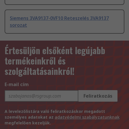
Siemens 3VA9137-0VF10 Reteszelés 3VA9137
sorozat
Értesüljön elsőként legújabb
termékeinkről és
szolgáltatásainkról!
E-mail cím
Feliratkozás
A levelezőlistára való feliratkozáskor megadott
személyes adatokat az
adatvédelmi szabályzatunknak
megfelelően kezeljük.