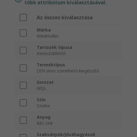
több attribútum kiválasztásával.
Az összes kiválasztása
Márka
Weidmüller
Tartozék típusa
Keresztátkötő
Terméktípus
DIN sínre szerelhető kiegészítő
Sorozat
WQL
Szín
Szürke
Anyag
Réz cink
Szabványok/jóváhagyások