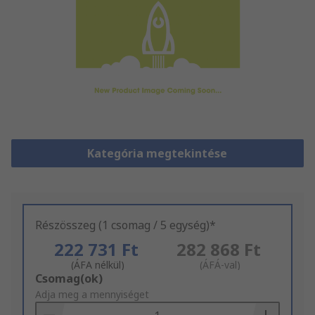
Kategória megtekintése
Részösszeg (1 csomag / 5 egység)*
222 731 Ft
282 868 Ft
(ÁFA nélkül)
(ÁFÁ-val)
Add
Csomag(ok)
to
Adja meg a mennyiséget
Basket