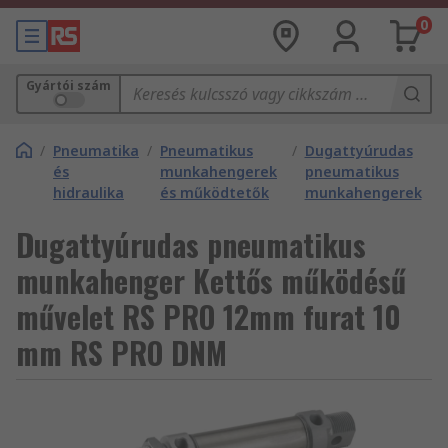
0
Gyártói szám
/
Pneumatika
/
Pneumatikus
/
Dugattyúrudas
és
munkahengerek
pneumatikus
hidraulika
és működtetők
munkahengerek
Dugattyúrudas pneumatikus
munkahenger Kettős működésű
művelet RS PRO 12mm furat 10
mm RS PRO DNM