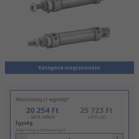
Kategória megtekintése
Részösszeg (1 egység)*
20 254 Ft
25 723 Ft
(ÁFA nélkül)
(ÁFÁ-val)
Add
Egység
to
Adja meg a mennyiséget
Basket