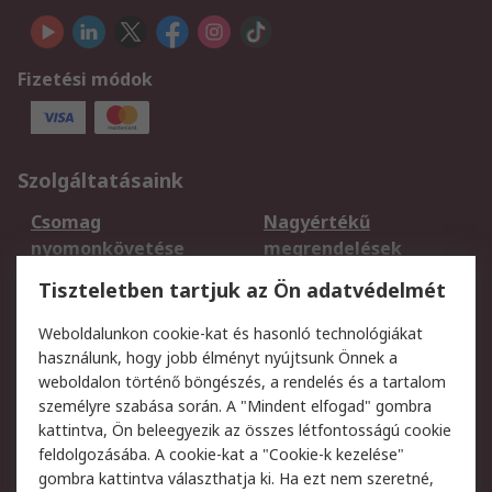
Fizetési módok
Szolgáltatásaink
Csomag
Nagyértékű
nyomonkövetése
megrendelések
Regisztráció
Szállítás
Tiszteletben tartjuk az Ön adatvédelmét
Termékvisszaküldés
Ütemezett szállítás
Weboldalunkon cookie-kat és hasonló technológiákat
Szolgáltatások
használunk, hogy jobb élményt nyújtsunk Önnek a
weboldalon történő böngészés, a rendelés és a tartalom
Jogi
személyre szabása során. A "Mindent elfogad" gombra
kattintva, Ön beleegyezik az összes létfontosságú cookie
Adatvédelmi
Az RS értékesítési
feldolgozásába. A cookie-kat a "Cookie-k kezelése"
szabályzat
feltételei
gombra kattintva választhatja ki. Ha ezt nem szeretné,