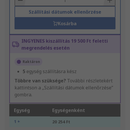
Szállítási dátumok ellenőrzése
Kosárba
INGYENES kiszállítás 19 500 Ft feletti
megrendelés esetén
Raktáron
5
egység szállításra kész
Többre van szüksége?
További részletekért
kattintson a „Szállítási dátumok ellenőrzése”
gombra.
Egység
Egységenként
1 +
20 254 Ft