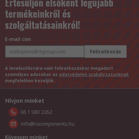
Értesüljön elsőként legújabb
termékeinkről és
szolgáltatásainkról!
E-mail cím
Feliratkozás
A levelezőlistára való feliratkozáskor megadott
személyes adatokat az
adatvédelmi szabályzatunknak
megfelelően kezeljük.
Hívjon minket
06 1 580 2262
info@rscomponents.hu
Kövessen minket