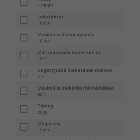
114mm
Lökethossz
10mm
Maximális üzemi nyomás
10 bar
Min. működési hőmérséklet
10°C
Dugattyúrúd menetének mérete
M5
Maximális működési hőmérséklet
80°C
Tömeg
200g
Magasság
19mm