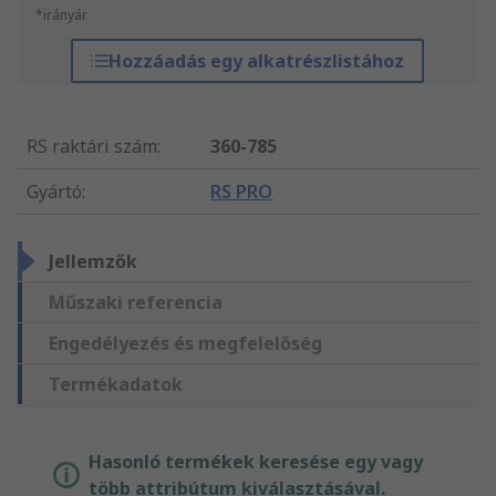
*irányár
Hozzáadás egy alkatrészlistához
RS raktári szám
:
360-785
Gyártó
:
RS PRO
Jellemzők
Műszaki referencia
Engedélyezés és megfelelőség
Termékadatok
Hasonló termékek keresése egy vagy
több attribútum kiválasztásával.