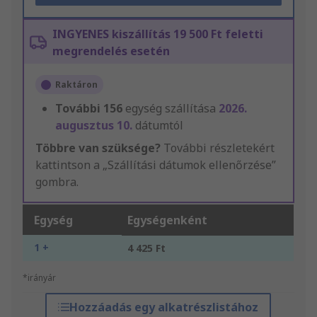
INGYENES kiszállítás 19 500 Ft feletti
megrendelés esetén
Raktáron
További
156
egység szállítása
2026.
augusztus 10.
dátumtól
Többre van szüksége?
További részletekért
kattintson a „Szállítási dátumok ellenőrzése”
gombra.
Egység
Egységenként
1 +
4 425 Ft
*irányár
Hozzáadás egy alkatrészlistához