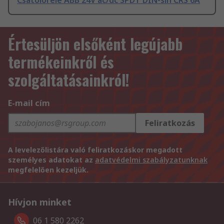
Csatolórelé ABB 24V ac/dc SPDT DIN-sín CRS 6A
Értesüljön elsőként legújabb
termékeinkről és
szolgáltatásainkról!
E-mail cím
Feliratkozás
A levelezőlistára való feliratkozáskor megadott
személyes adatokat az
adatvédelmi szabályzatunknak
megfelelően kezeljük.
Hívjon minket
06 1 580 2262