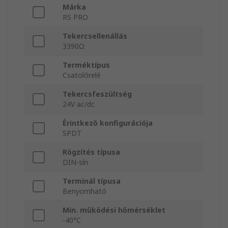
Márka
RS PRO
Tekercsellenállás
3390Ω
Terméktípus
Csatolórelé
Tekercsfeszültség
24V ac/dc
Érintkező konfigurációja
SPDT
Rögzítés típusa
DIN-sín
Terminál típusa
Benyomható
Min. működési hőmérséklet
-40°C