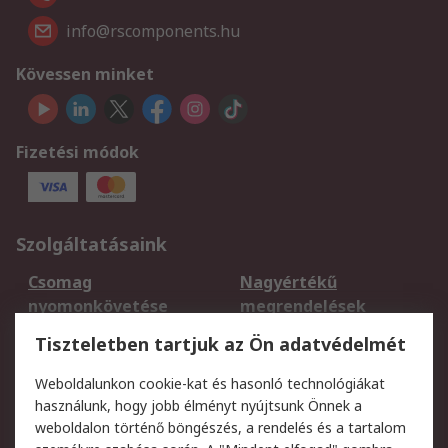
info@rscomponents.hu
Kövessen minket
Fizetési módok
Szolgáltatásaink
Csomag
Nagyértékű
nyomonkövetése
megrendelések
Regisztráció
Szállítás
Tiszteletben tartjuk az Ön adatvédelmét
Termékvisszaküldés
Ütemezett szállítás
Weboldalunkon cookie-kat és hasonló technológiákat
Szolgáltatások
használunk, hogy jobb élményt nyújtsunk Önnek a
weboldalon történő böngészés, a rendelés és a tartalom
Jogi