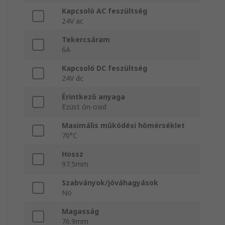
Kapcsoló AC feszültség
24V ac
Tekercsáram
6A
Kapcsoló DC feszültség
24V dc
Érintkező anyaga
Ezüst ón-oxid
Maximális működési hőmérséklet
70°C
Hossz
97.5mm
Szabványok/jóváhagyások
No
Magasság
76.9mm