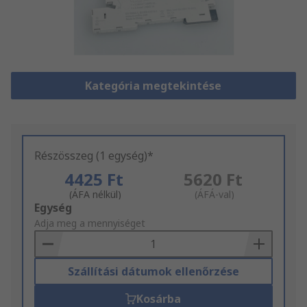
Kategória megtekintése
Részösszeg (1 egység)*
4425 Ft
5620 Ft
(ÁFA nélkül)
(ÁFÁ-val)
Add
Egység
to
Adja meg a mennyiséget
Basket
Szállítási dátumok ellenőrzése
Kosárba