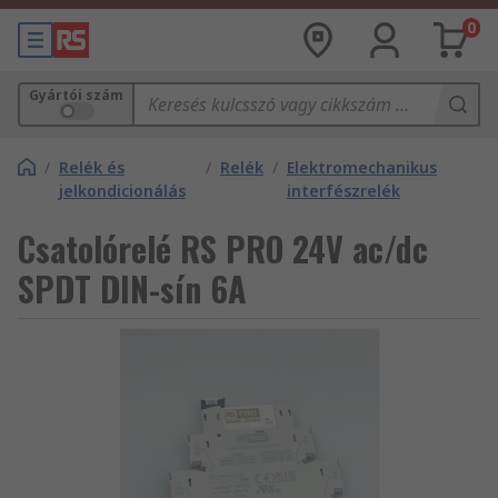
0
Gyártói szám
/
Relék és
/
Relék
/
Elektromechanikus
jelkondicionálás
interfészrelék
Csatolórelé RS PRO 24V ac/dc
SPDT DIN-sín 6A