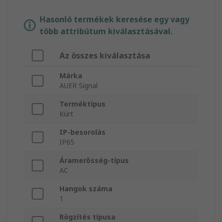
Hasonló termékek keresése egy vagy
több attribútum kiválasztásával.
Az összes kiválasztása
Márka
AUER Signal
Terméktípus
Kürt
IP-besorolás
IP65
Áramerősség-típus
AC
Hangok száma
1
Rögzítés típusa