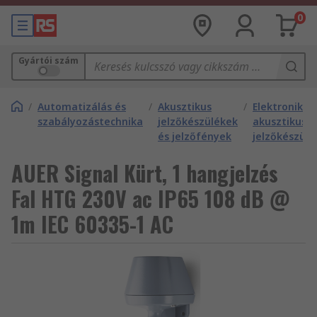
0
Gyártói szám
/
Automatizálás és
/
Akusztikus
/
Elektronikus
szabályozástechnika
jelzőkészülékek
akusztikus
és jelzőfények
jelzőkészülé
AUER Signal Kürt, 1 hangjelzés
Fal HTG 230V ac IP65 108 dB @
1m IEC 60335-1 AC