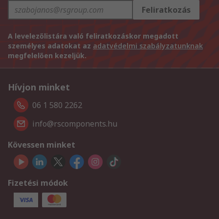
Feliratkozás
A levelezőlistára való feliratkozáskor megadott
személyes adatokat az
adatvédelmi szabályzatunknak
megfelelően kezeljük.
Hívjon minket
06 1 580 2262
info@rscomponents.hu
Kövessen minket
Fizetési módok