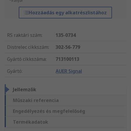
*irányár
Hozzáadás egy alkatrészlistához
RS raktári szám
:
135-0734
Distrelec cikkszám
:
302-56-779
Gyártó cikkszáma
:
713100113
Gyártó
:
AUER Signal
Jellemzők
Műszaki referencia
Engedélyezés és megfelelőség
Termékadatok