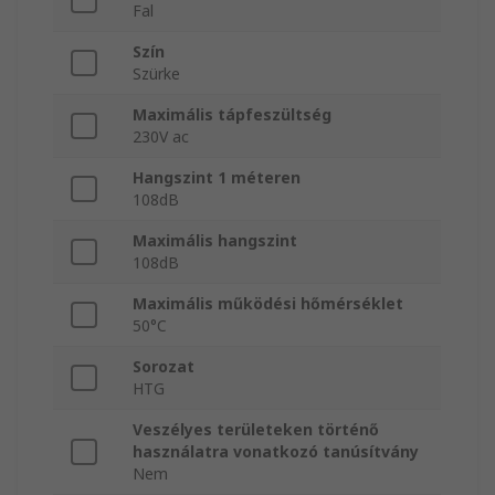
Fal
Szín
Szürke
Maximális tápfeszültség
230V ac
Hangszint 1 méteren
108dB
Maximális hangszint
108dB
Maximális működési hőmérséklet
50°C
Sorozat
HTG
Veszélyes területeken történő
használatra vonatkozó tanúsítvány
Nem