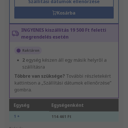
Szállítási dátumok ellenőrzése
Kosárba
INGYENES kiszállítás 19 500 Ft feletti
megrendelés esetén
Raktáron
2
egység készen áll egy másik helyről a
szállításra
Többre van szüksége?
További részletekért
kattintson a „Szállítási dátumok ellenőrzése”
gombra.
Egység
Egységenként
1 +
114 461 Ft