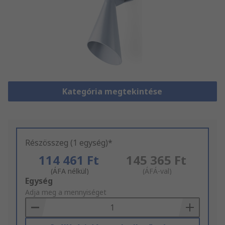
Kategória megtekintése
Részösszeg (1 egység)*
114 461 Ft
145 365 Ft
(ÁFA nélkül)
(ÁFÁ-val)
Add
Egység
to
Adja meg a mennyiséget
Basket