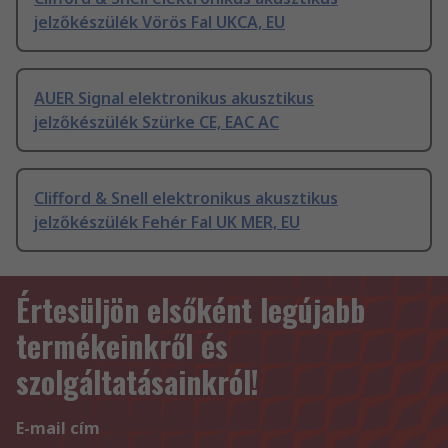
jelzőkészülék Vörös Fal UKCA, EU
AUER Signal elektronikus akusztikus
jelzőkészülék Szürke CE, EAC AC
Clifford & Snell elektronikus akusztikus
jelzőkészülék Fehér Fal UK MER, EU
Értesüljön elsőként legújabb
termékeinkről és
szolgáltatásainkról!
E-mail cím