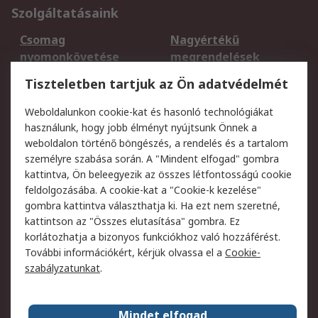
Szolgáltatásaink
Csomag
Nagyértékű
nyomonkövetése
megrendelések
Regisztráció
Szállítás
Tiszteletben tartjuk az Ön adatvédelmét
Termékvisszaküldés
Ütemezett szállítás
Weboldalunkon cookie-kat és hasonló technológiákat
Szolgáltatások
használunk, hogy jobb élményt nyújtsunk Önnek a
weboldalon történő böngészés, a rendelés és a tartalom
Jogi
személyre szabása során. A "Mindent elfogad" gombra
kattintva, Ön beleegyezik az összes létfontosságú cookie
Adatvédelmi
Az RS értékesítési
feldolgozásába. A cookie-kat a "Cookie-k kezelése"
szabályzat
feltételei
gombra kattintva választhatja ki. Ha ezt nem szeretné,
Cookie szabályzat
Email biztonság
kattintson az "Összes elutasítása" gombra. Ez
Webhelyre vonatkozó
Weboldal felhasználói
korlátozhatja a bizonyos funkciókhoz való hozzáférést.
feltételek
szabályzata
További információkért, kérjük olvassa el a
Cookie-
szabályzatunkat
.
Rólunk
Mindet elfogad
Kapcsolat
Képviseletek