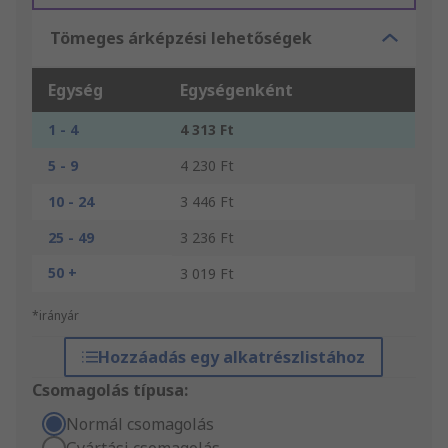
Tömeges árképzési lehetőségek
Egység
Egységenként
1 - 4
4 313 Ft
5 - 9
4 230 Ft
10 - 24
3 446 Ft
25 - 49
3 236 Ft
50 +
3 019 Ft
*irányár
Hozzáadás egy alkatrészlistához
Csomagolás típusa:
Normál csomagolás