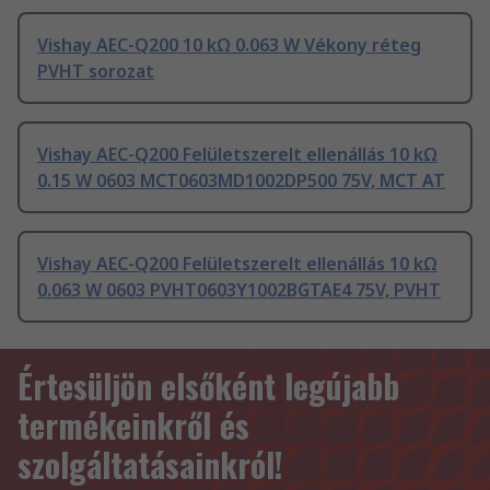
Vishay AEC-Q200 10 kΩ 0.063 W Vékony réteg
PVHT sorozat
Vishay AEC-Q200 Felületszerelt ellenállás 10 kΩ
0.15 W 0603 MCT0603MD1002DP500 75V, MCT AT
Vishay AEC-Q200 Felületszerelt ellenállás 10 kΩ
0.063 W 0603 PVHT0603Y1002BGTAE4 75V, PVHT
Értesüljön elsőként legújabb
termékeinkről és
szolgáltatásainkról!