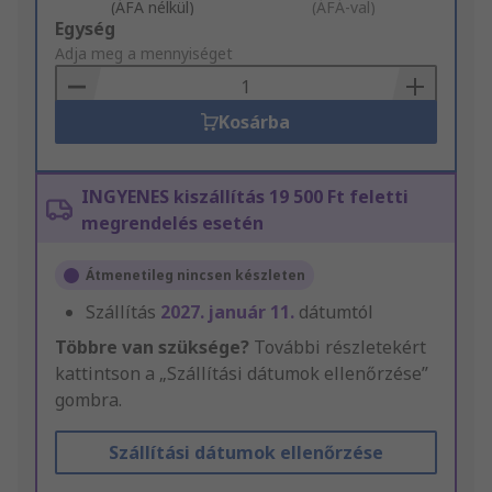
(ÁFA nélkül)
(ÁFÁ-val)
Add
Egység
to
Adja meg a mennyiséget
Basket
Kosárba
INGYENES kiszállítás 19 500 Ft feletti
megrendelés esetén
Átmenetileg nincsen készleten
Szállítás
2027. január 11.
dátumtól
Többre van szüksége?
További részletekért
kattintson a „Szállítási dátumok ellenőrzése”
gombra.
Szállítási dátumok ellenőrzése