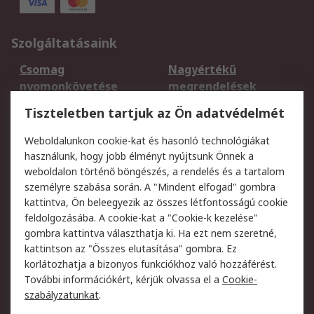
Szolgáltatásaink
Csomag
Nagyértékű
nyomonkövetése
megrendelések
Regisztráció
Szállítás
Tiszteletben tartjuk az Ön adatvédelmét
Termékvisszaküldés
Ütemezett szállítás
Weboldalunkon cookie-kat és hasonló technológiákat
Szolgáltatások
használunk, hogy jobb élményt nyújtsunk Önnek a
weboldalon történő böngészés, a rendelés és a tartalom
Jogi
személyre szabása során. A "Mindent elfogad" gombra
kattintva, Ön beleegyezik az összes létfontosságú cookie
Adatvédelmi
Az RS értékesítési
feldolgozásába. A cookie-kat a "Cookie-k kezelése"
szabályzat
feltételei
gombra kattintva választhatja ki. Ha ezt nem szeretné,
Cookie szabályzat
Email biztonság
kattintson az "Összes elutasítása" gombra. Ez
Webhelyre vonatkozó
Weboldal felhasználói
korlátozhatja a bizonyos funkciókhoz való hozzáférést.
feltételek
szabályzata
További információkért, kérjük olvassa el a
Cookie-
szabályzatunkat
.