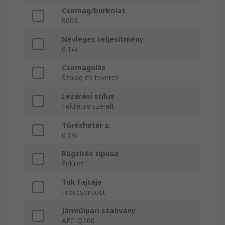
Csomag/burkolat
0603
Névleges teljesítmény
0.1W
Csomagolás
Szalag és tekercs
Lezárási stílus
Felületre szerelt
Tűréshatár ±
0.1%
Rögzítés típusa
Felület
Tok fajtája
Fröccsöntött
Járműipari szabvány
AEC-Q200