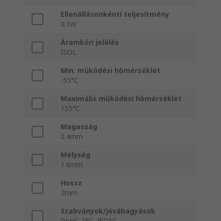
Ellenállásonkénti teljesítmény
0.1W
Áramköri jelölés
ISOL
Min. működési hőmérséklet
-55°C
Maximális működési hőmérséklet
155°C
Magasság
0.4mm
Mélység
1.6mm
Hossz
2mm
Szabványok/jóváhagyások
RoHS, IEC, JEDEC