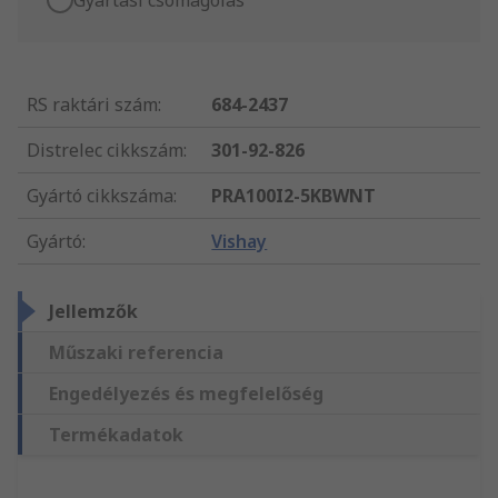
Gyártási csomagolás
RS raktári szám
:
684-2437
Distrelec cikkszám
:
301-92-826
Gyártó cikkszáma
:
PRA100I2-5KBWNT
Gyártó
:
Vishay
Jellemzők
Műszaki referencia
Engedélyezés és megfelelőség
Termékadatok