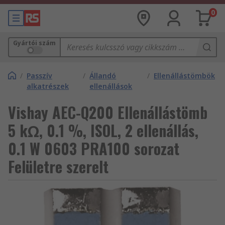
0
Gyártói szám
/
Passzív
/
Állandó
/
Ellenállástömbök
alkatrészek
ellenállások
Vishay AEC-Q200 Ellenállástömb
5 kΩ, 0.1 %, ISOL, 2 ellenállás,
0.1 W 0603 PRA100 sorozat
Felületre szerelt