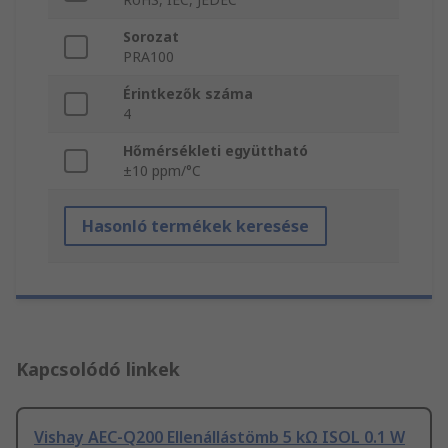
Sorozat
PRA100
Érintkezők száma
4
Hőmérsékleti együttható
±10 ppm/°C
Hasonló termékek keresése
Kapcsolódó linkek
Vishay AEC-Q200 Ellenállástömb 5 kΩ ISOL 0.1 W