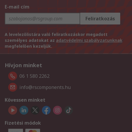
E-mail cím
Feliratkozás
A levelezőlistára való feliratkozáskor megadott
személyes adatokat az
adatvédelmi szabályzatunknak
megfelelően kezeljük.
Hívjon minket
06 1 580 2262
info@rscomponents.hu
Kövessen minket
Fizetési módok