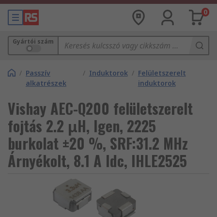
0
Gyártói szám
/
Passzív
/
Induktorok
/
Felületszerelt
alkatrészek
induktorok
Vishay AEC-Q200 felületszerelt
fojtás 2.2 μH, Igen, 2225
burkolat ±20 %, SRF:31.2 MHz
Árnyékolt, 8.1 A Idc, IHLE2525