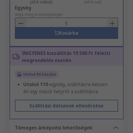
(ÁFA nélkül)
(ÁFÁ-val)
Add
Egység
to
Adja meg a mennyiséget
Basket
Kosárba
INGYENES kiszállítás 19 500 Ft feletti
megrendelés esetén
Utolsó RS készlet
Utolsó
110
egység, szállításra készen
áll egy másik helyről a szállításra
Szállítási dátumok ellenőrzése
Tömeges árképzési lehetőségek