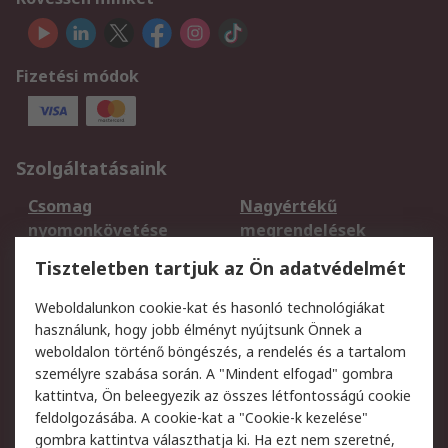
Fizetési módok
Szolgáltatásaink
Csomag
Nagyértékű
nyomonkövetése
megrendelések
Regisztráció
Szállítás
Tiszteletben tartjuk az Ön adatvédelmét
Termékvisszaküldés
Ütemezett szállítás
Weboldalunkon cookie-kat és hasonló technológiákat
Szolgáltatások
használunk, hogy jobb élményt nyújtsunk Önnek a
weboldalon történő böngészés, a rendelés és a tartalom
Jogi
személyre szabása során. A "Mindent elfogad" gombra
kattintva, Ön beleegyezik az összes létfontosságú cookie
Adatvédelmi
Az RS értékesítési
feldolgozásába. A cookie-kat a "Cookie-k kezelése"
szabályzat
feltételei
gombra kattintva választhatja ki. Ha ezt nem szeretné,