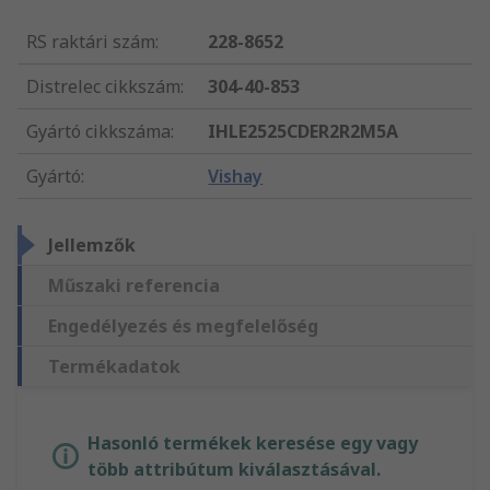
RS raktári szám
:
228-8652
Distrelec cikkszám
:
304-40-853
Gyártó cikkszáma
:
IHLE2525CDER2R2M5A
Gyártó
:
Vishay
Jellemzők
Műszaki referencia
Engedélyezés és megfelelőség
Termékadatok
Hasonló termékek keresése egy vagy
több attribútum kiválasztásával.