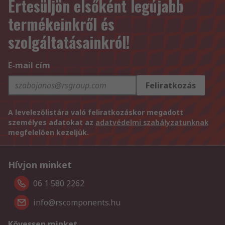
Értesüljön elsőként legújabb
termékeinkről és
szolgáltatásainkról!
E-mail cím
Feliratkozás
A levelezőlistára való feliratkozáskor megadott
személyes adatokat az
adatvédelmi szabályzatunknak
megfelelően kezeljük.
Hívjon minket
06 1 580 2262
info@rscomponents.hu
Kövessen minket