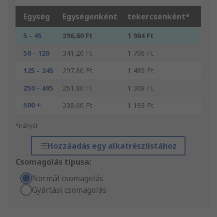
Egység
Egységenként
tekercsenként*
5 - 45
396,80 Ft
1 984 Ft
50 - 120
341,20 Ft
1 706 Ft
125 - 245
297,80 Ft
1 489 Ft
250 - 495
261,80 Ft
1 309 Ft
500 +
238,60 Ft
1 193 Ft
*irányár
Hozzáadás egy alkatrészlistához
Csomagolás típusa:
Normál csomagolás
Gyártási csomagolás