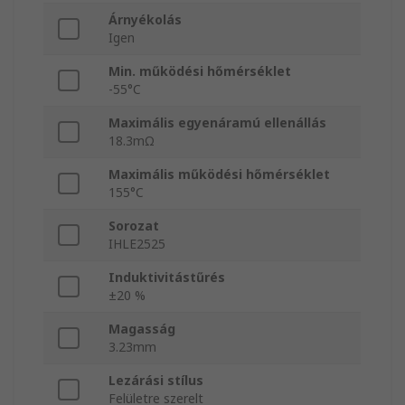
Árnyékolás
Igen
Min. működési hőmérséklet
-55°C
Maximális egyenáramú ellenállás
18.3mΩ
Maximális működési hőmérséklet
155°C
Sorozat
IHLE2525
Induktivitástűrés
±20 %
Magasság
3.23mm
Lezárási stílus
Felületre szerelt