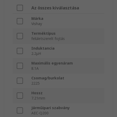
Az összes kiválasztása
Márka
Vishay
Terméktípus
felületszerelt fojtás
Induktancia
2.2μH
Maximális egyenáram
8.1A
Csomag/burkolat
2225
Hossz
7.21mm
Járműipari szabvány
AEC-Q200