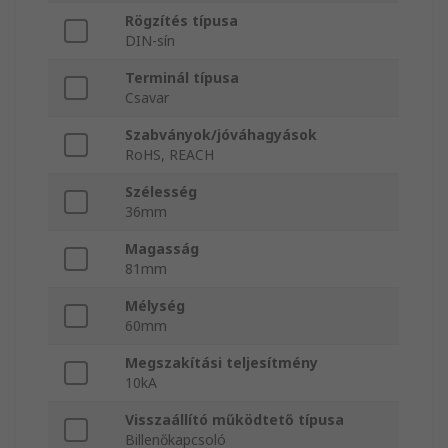
Rögzítés típusa
DIN-sín
Terminál típusa
Csavar
Szabványok/jóváhagyások
RoHS, REACH
Szélesség
36mm
Magasság
81mm
Mélység
60mm
Megszakítási teljesítmény
10kA
Visszaállító működtető típusa
Billenőkapcsoló