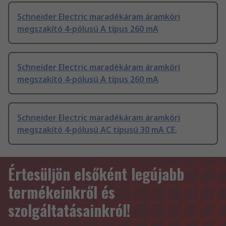
Schneider Electric maradékáram áramköri
megszakító 4-pólusú A típus 260 mA
Schneider Electric maradékáram áramköri
megszakító 4-pólusú A típus 260 mA
Schneider Electric maradékáram áramköri
megszakító 4-pólusú AC típusú 30 mA CE,
Értesüljön elsőként legújabb
termékeinkről és
szolgáltatásainkról!