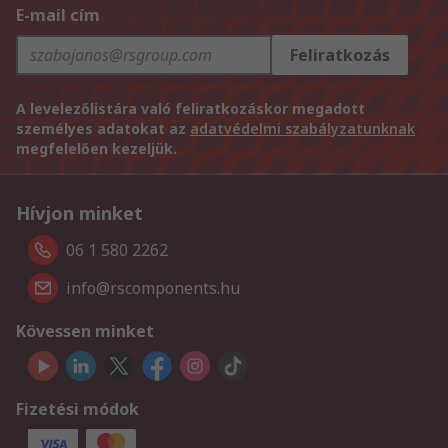
E-mail cím
Feliratkozás
A levelezőlistára való feliratkozáskor megadott
személyes adatokat az
adatvédelmi szabályzatunknak
megfelelően kezeljük.
Hívjon minket
06 1 580 2262
info@rscomponents.hu
Kövessen minket
Fizetési módok