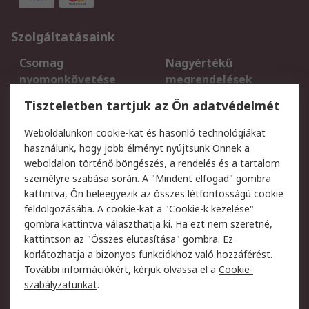
Szolgáltatásaink
Csomag
Nagyértékű
nyomonkövetése
megrendelések
Regisztráció
Szállítás
Tiszteletben tartjuk az Ön adatvédelmét
Termékvisszaküldés
Ütemezett szállítás
Weboldalunkon cookie-kat és hasonló technológiákat
Szolgáltatások
használunk, hogy jobb élményt nyújtsunk Önnek a
weboldalon történő böngészés, a rendelés és a tartalom
Jogi
személyre szabása során. A "Mindent elfogad" gombra
kattintva, Ön beleegyezik az összes létfontosságú cookie
Adatvédelmi
Az RS értékesítési
feldolgozásába. A cookie-kat a "Cookie-k kezelése"
szabályzat
feltételei
gombra kattintva választhatja ki. Ha ezt nem szeretné,
Cookie szabályzat
Email biztonság
kattintson az "Összes elutasítása" gombra. Ez
Webhelyre vonatkozó
Weboldal felhasználói
korlátozhatja a bizonyos funkciókhoz való hozzáférést.
feltételek
szabályzata
További információkért, kérjük olvassa el a
Cookie-
szabályzatunkat
.
Rólunk