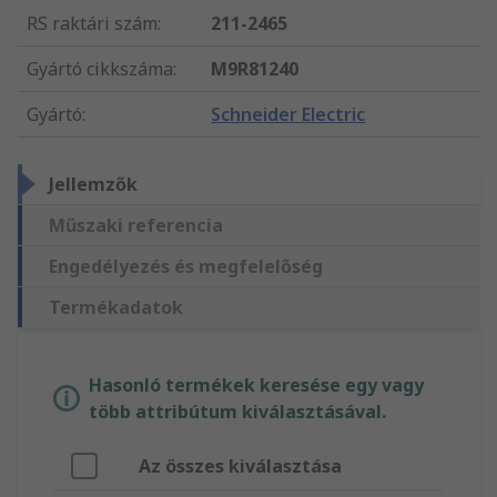
RS raktári szám
:
211-2465
Gyártó cikkszáma
:
M9R81240
Gyártó
:
Schneider Electric
Jellemzők
Műszaki referencia
Engedélyezés és megfelelőség
Termékadatok
Hasonló termékek keresése egy vagy
több attribútum kiválasztásával.
Az összes kiválasztása