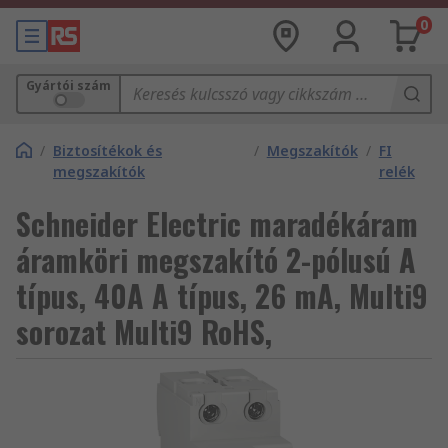
0
Gyártói szám
/
Biztosítékok és
/
Megszakítók
/
FI
megszakítók
relék
Schneider Electric maradékáram
áramköri megszakító 2-pólusú A
típus, 40A A típus, 26 mA, Multi9
sorozat Multi9 RoHS,