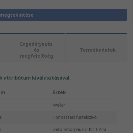
 megtekintése
Engedélyezés
és
Termékadatok
megfelelőség
 attribútum kiválasztásával.
um
Érték
Weller
s
Forrasztási füstelszívó
m
Zero Smog Guard Kit 1 Alfa