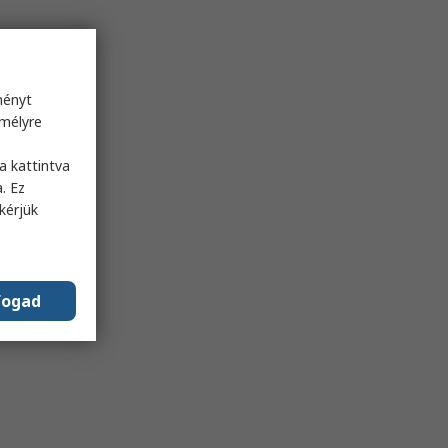
ményt
emélyre
s
a kattintva
. Ez
kérjük
fogad