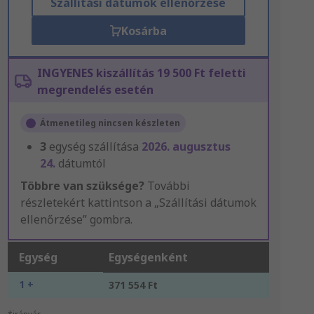
Szállítási dátumok ellenőrzése
Kosárba
INGYENES kiszállítás 19 500 Ft feletti
megrendelés esetén
Átmenetileg nincsen készleten
3
egység szállítása
2026. augusztus
24.
dátumtól
Többre van szüksége?
További
részletekért kattintson a „Szállítási dátumok
ellenőrzése” gombra.
Egység
Egységenként
1 +
371 554 Ft