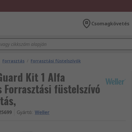
Csomagkövetés
Forrasztás
/
Forrasztási füstelszívók
uard Kit 1 Alfa
Forrasztási füstelszívó
tás,
25699
Gyártó
:
Weller