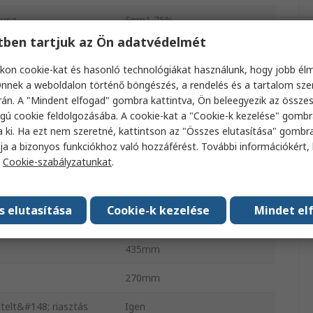
pusa
Epm1 75%
etben tartjuk az Ön adatvédelmét
50dBA
kon cookie-kat és hasonló technológiákat használunk, hogy jobb él
230V
nnek a weboldalon történő böngészés, a rendelés és a tartalom sz
án. A "Mindent elfogad" gombra kattintva, Ön beleegyezik az össze
eljesítmény
74W
gú cookie feldolgozásába. A cookie-kat a "Cookie-k kezelése" gombr
a ki. Ha ezt nem szeretné, kattintson az "Összes elutasítása" gombra
Igen
ja a bizonyos funkciókhoz való hozzáférést. További információkért, 
a
Cookie-szabályzatunkat
.
légsebesség
100m³/h
s
Igen
s elutasítása
Cookie-k kezelése
Mindet el
336mm
435mm
270mm
telt&#148; riasztás
Igen