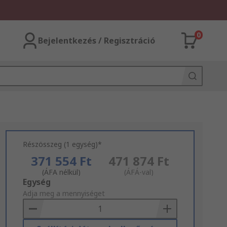
0
Bejelentkezés / Regisztráció
Részösszeg (1 egység)*
371 554 Ft
471 874 Ft
(ÁFA nélkül)
(ÁFÁ-val)
Add
Egység
to
Adja meg a mennyiséget
Basket