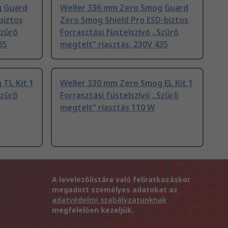
g Guard
Weller 336 mm Zero Smog Guard
biztos
Zero Smog Shield Pro ESD-biztos
Szűrő
Forrasztási füstelszívó „Szűrő
35
megtelt” riasztás, 230V 435
TL Kit 1
Weller 330 mm Zero Smog EL Kit 1
Szűrő
Forrasztási füstelszívó „Szűrő
megtelt” riasztás 110 W
A levelezőlistára való feliratkozáskor
megadott személyes adatokat az
adatvédelmi szabályzatunknak
megfelelően kezeljük.