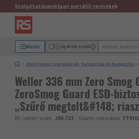
Szolgáltatásaink
Ipari portál
Új termékek
Menü
Gyártói szám
/
Elektromos szerszámok, Forrasztás és hegesztés
/
Weller 336 mm Zero Smog G
ZeroSmog Guard ESD-biztos 
„Szűrő megtelt&#148; riasz
RS raktári szám
:
288-723
Gyártó cikkszáma
:
FT910