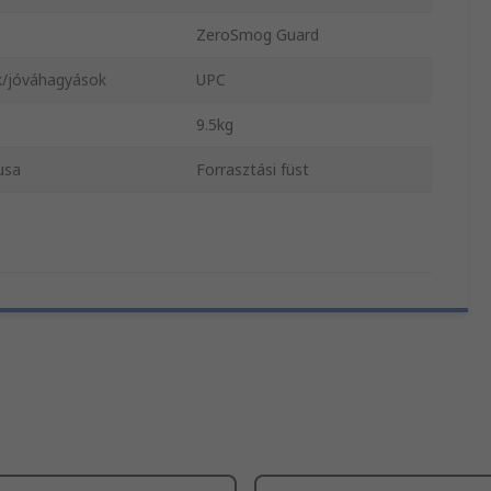
ZeroSmog Guard
/jóváhagyások
UPC
9.5kg
pusa
Forrasztási füst