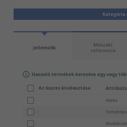
Kategória
Műszaki
Jellemzők
referencia
Hasonló termékek keresése egy vagy több
Az összes kiválasztása
Attribút
Márka
Terméktípu
Modellszá