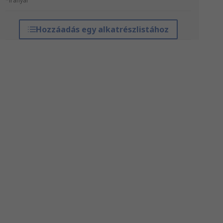
*irányár
Hozzáadás egy alkatrészlistához