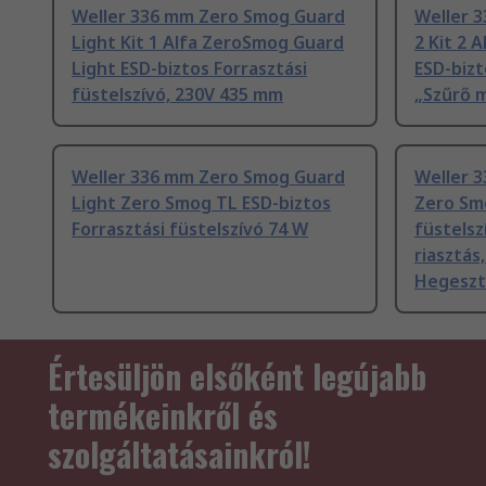
Weller 336 mm Zero Smog Guard
Weller 
Light Kit 1 Alfa ZeroSmog Guard
2 Kit 2 
Light ESD-biztos Forrasztási
ESD-bizt
füstelszívó, 230V 435 mm
„Szűrő m
Weller 336 mm Zero Smog Guard
Weller 3
Light Zero Smog TL ESD-biztos
Zero Smo
Forrasztási füstelszívó 74 W
füstelsz
riasztás
Hegeszt
Értesüljön elsőként legújabb
termékeinkről és
szolgáltatásainkról!