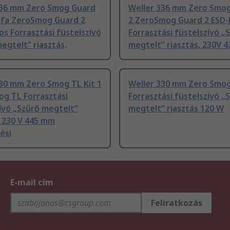
336 mm Zero Smog Guard
Weller 336 mm Zero Smo
Alfa ZeroSmog Guard 2
2 ZeroSmog Guard 2 ESD-
os Forrasztási füstelszívó
Forrasztási füstelszívó „
egtelt” riasztás,
megtelt” riasztás, 230V 4
30 mm Zero Smog TL Kit 1
Weller 330 mm Zero Smog 
g TL Forrasztási
Forrasztási füstelszívó „
ívó „Szűrő megtelt”
megtelt” riasztás 120 W
, 230 V 445 mm
ési
E-mail cím
Feliratkozás