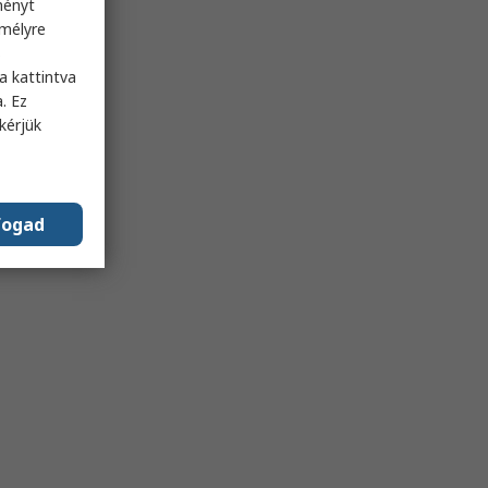
ményt
emélyre
s
a kattintva
. Ez
kérjük
fogad