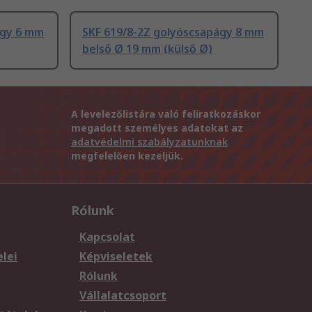
ágy 6 mm
SKF 619/8-2Z golyóscsapágy 8 mm
belső Ø 19 mm (külső Ø)
A levelezőlistára való feliratkozáskor
megadott személyes adatokat az
adatvédelmi szabályzatunknak
megfelelően kezeljük.
Rólunk
Kapcsolat
elei
Képviseletek
Rólunk
Vállalatcsoport