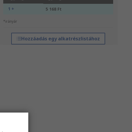
1 +
5 168 Ft
*irányár
Hozzáadás egy alkatrészlistához