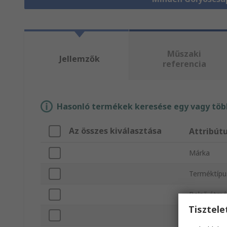
Műszaki
Jellemzők
referencia
Hasonló termékek keresése egy vagy több
Az összes kiválasztása
Attribút
Márka
Terméktípu
Belső átmé
Tisztel
Külső átmé