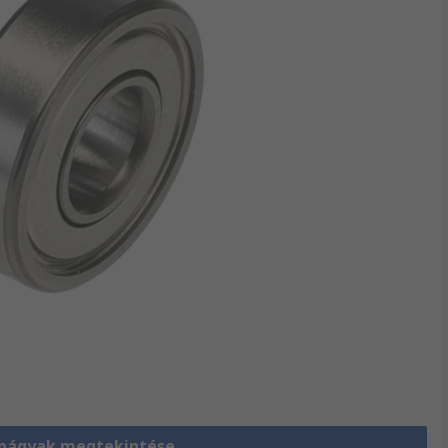
págyak megtekintése