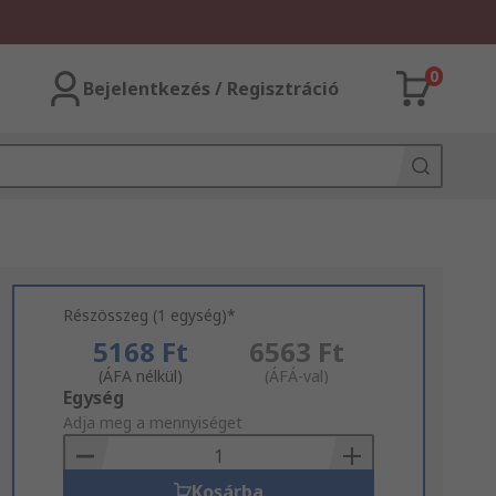
0
Bejelentkezés / Regisztráció
Részösszeg (1 egység)*
5168 Ft
6563 Ft
(ÁFA nélkül)
(ÁFÁ-val)
Add
Egység
to
Adja meg a mennyiséget
Basket
Kosárba