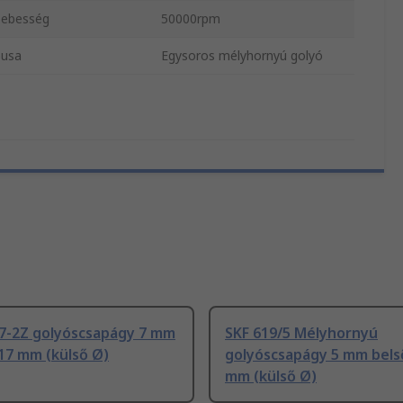
sebesség
50000rpm
pusa
Egysoros mélyhornyú golyó
/7-2Z golyóscsapágy 7 mm
SKF 619/5 Mélyhornyú
17 mm (külső Ø)
golyóscsapágy 5 mm bels
mm (külső Ø)