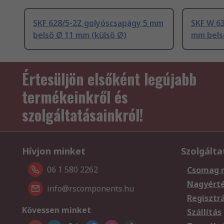
SKF 628/5-2Z golyóscsapágy 5 mm
SKF W 6
belső Ø 11 mm (külső Ø)
mm bels
Értesüljön elsőként legújabb
termékeinkről és
szolgáltatásainkról!
Hívjon minket
Szolgálta
06 1 580 2262
Csomag 
Nagyért
info@rscomponents.hu
Regisztr
Kövessen minket
Szállítás