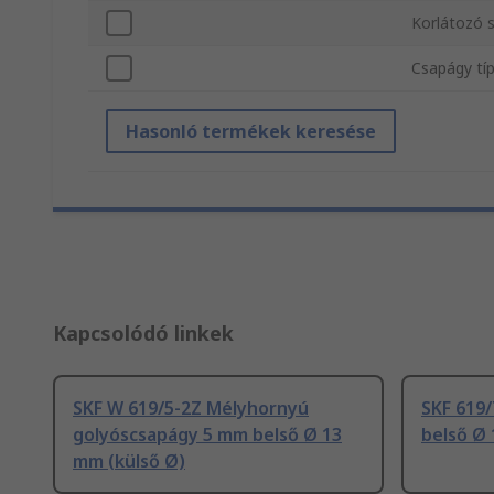
Korlátozó 
Csapágy tí
Hasonló termékek keresése
Kapcsolódó linkek
SKF W 619/5-2Z Mélyhornyú
SKF 619
golyóscsapágy 5 mm belső Ø 13
belső Ø 
mm (külső Ø)