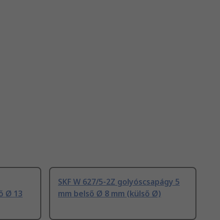
SKF W 627/5-2Z golyóscsapágy 5
ő Ø 13
mm belső Ø 8 mm (külső Ø)