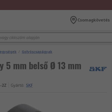
Csomagkövetés
zegységek
/
Golyóscsapágyak
gy 5 mm belső Ø 13 mm
5-2Z
Gyártó
:
SKF