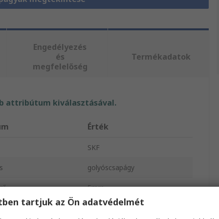
Engedélyezés
és
Termékadatok
megfelelőség
 attribútum kiválasztásával.
um
Érték
SKF
s
golyóscsapágy
rő
5mm
etben tartjuk az Ön adatvédelmét
rő
13mm