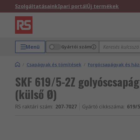
Szolgáltatásaink
Ipari portál
Új termékek
Menü
Gyártói szám
/
Csapágyak és tömítések
/
Forgócsapágyak és há
SKF 619/5-2Z golyóscsapá
(külső Ø)
RS raktári szám
:
207-7027
Gyártó cikkszáma
:
619/