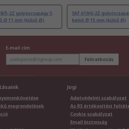
38/5-2Z golyóscsapágy 5
SKF 619/6-2Z golyóscsap
ő Ø 11 mm (külső Ø)
belső Ø 15 mm (külső Ø)
E-mail cím
Feliratkozás
tásaink
Jogi
nyomonkövetése
Adatvédelmi szabályzat
ékű megrendelések
Az RS értékesítési feltét
áció
Cookie szabályzat
Email biztonság