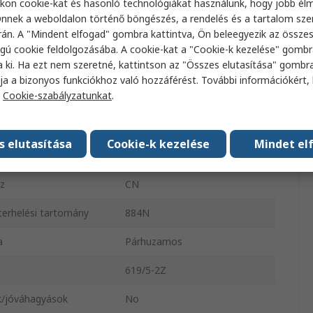
kon cookie-kat és hasonló technológiákat használunk, hogy jobb él
szélessége
4mm
nnek a weboldalon történő böngészés, a rendelés és a tartalom sz
án. A "Mindent elfogad" gombra kattintva, Ön beleegyezik az össze
ga
Acél
gú cookie feldolgozásába. A cookie-kat a "Cookie-k kezelése" gombr
a ki. Ha ezt nem szeretné, kattintson az "Összes elutasítása" gombra
ga
Fémlemez
ja a bizonyos funkciókhoz való hozzáférést. További információkért, 
a
Cookie-szabályzatunkat
.
ípusa
Kettős árnyékolású
ma
1
s elutasítása
Cookie-k kezelése
Mindet el
rhelés
335kN
öz
CN
terhelési tartomány
884N
a
Párhuzamos
619/5-2Z
/jóváhagyások
No