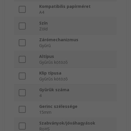
Kompatibilis papírméret
A4
Szín
Zöld
Zárómechanizmus
Gyűrű
Altípus
Gyűrűs kötöző
Klip típusa
Gyűrűs kötöző
Gyűrűk száma
4
Gerinc szélessége
15mm
Szabványok/jóváhagyások
RoHS