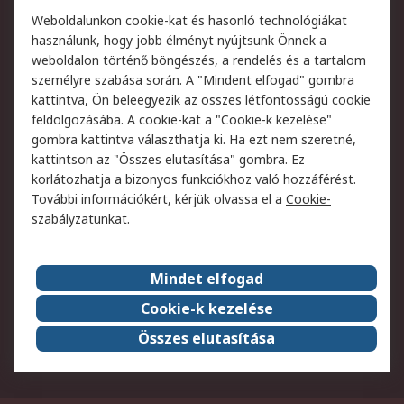
Termékvisszaküldés
Ütemezett szállítás
Weboldalunkon cookie-kat és hasonló technológiákat
Szolgáltatások
használunk, hogy jobb élményt nyújtsunk Önnek a
weboldalon történő böngészés, a rendelés és a tartalom
Jogi
személyre szabása során. A "Mindent elfogad" gombra
kattintva, Ön beleegyezik az összes létfontosságú cookie
Adatvédelmi
Az RS értékesítési
feldolgozásába. A cookie-kat a "Cookie-k kezelése"
szabályzat
feltételei
gombra kattintva választhatja ki. Ha ezt nem szeretné,
Cookie szabályzat
Email biztonság
kattintson az "Összes elutasítása" gombra. Ez
Webhelyre vonatkozó
Weboldal felhasználói
korlátozhatja a bizonyos funkciókhoz való hozzáférést.
feltételek
szabályzata
További információkért, kérjük olvassa el a
Cookie-
szabályzatunkat
.
Rólunk
Mindet elfogad
Kapcsolat
Képviseletek
Rólunk
Vállalatcsoport
Cookie-k kezelése
Karrier
Díjak és elismerések
Összes elutasítása
ESG globális célok