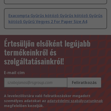
Exacompta Gyűrűs kötöző Gyűrűs kötöző Gyűrűs
kötöző Gyűrű Vegyes 2 For Paper Size A4
Értesüljön elsőként legújabb
termékeinkről és
szolgáltatásainkról!
E-mail cím
Feliratkozás
A levelezőlistára való feliratkozáskor megadott
személyes adatokat az
adatvédelmi szabályzatunknak
megfelelően kezeljük.