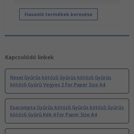
Hasonló termékek keresése
Kapcsolódó linkek
Rexel Gyűrűs kötöző Gyűrűs kötöző Gyűrűs
kötöző Gyűrű Vegyes 2 For Paper Size A4
Exacompta Gyűrűs kötöző Gyűrűs kötöző Gyűrűs
kötöző Gyűrű Kék 4 For Paper Size A4