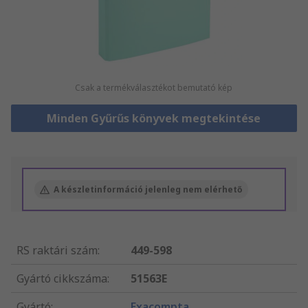
Csak a termékválasztékot bemutató kép
Minden Gyűrűs könyvek megtekintése
A készletinformáció jelenleg nem elérhető
RS raktári szám
:
449-598
Gyártó cikkszáma
:
51563E
Gyártó
:
Exacompta