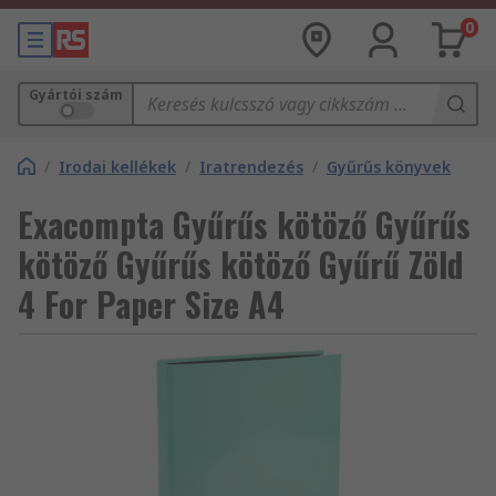
0
Gyártói szám
/
Irodai kellékek
/
Iratrendezés
/
Gyűrűs könyvek
Exacompta Gyűrűs kötöző Gyűrűs
kötöző Gyűrűs kötöző Gyűrű Zöld
4 For Paper Size A4