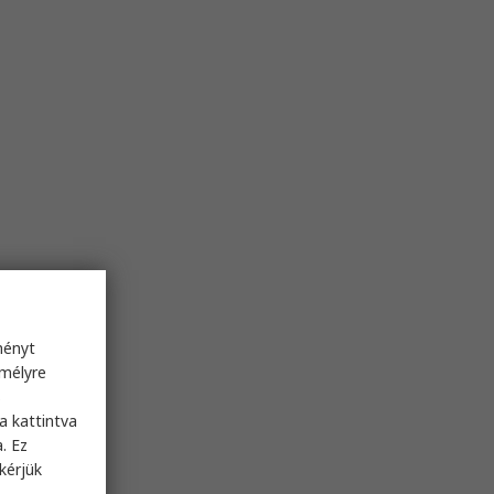
ményt
emélyre
s
a kattintva
. Ez
kérjük