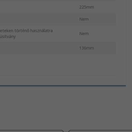
225mm
Nem
leteken történő használatra
Nem
úsítvány
136mm