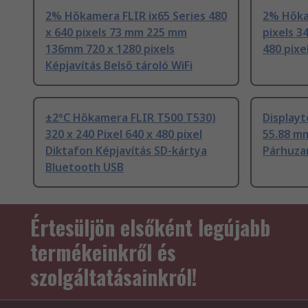
2% Hőkamera FLIR ix65 Series 480
2% Hőka
x 640 pixels 73 mm 225 mm
pixels 
136mm 720 x 1280 pixels
480 pixe
Képjavítás Belső tároló WiFi
±2°C Hőkamera FLIR T500 T530)
Displayt
320 x 240 Pixel 640 x 480 pixel
55.88 mm
Diktafon Képjavítás SD-kártya
Párhuz
Bluetooth USB
Értesüljön elsőként legújabb
termékeinkről és
szolgáltatásainkról!