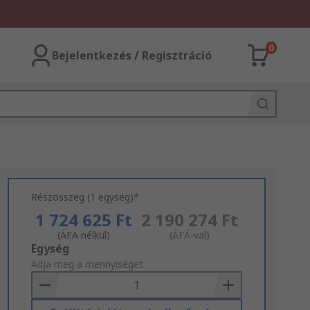
0
Bejelentkezés / Regisztráció
Részösszeg (1 egység)*
1 724 625 Ft
2 190 274 Ft
(ÁFA nélkül)
(ÁFÁ-val)
Add
Egység
to
Adja meg a mennyiséget
Basket