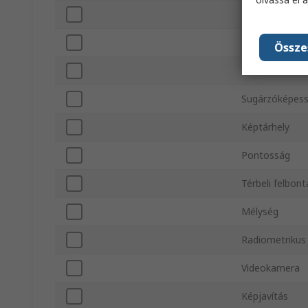
Tömeg
Kijelzőátló mé
Össze
Infravörös/lát
Sugárzóképes
Képtárhely
Pontosság
Térbeli felbon
Mélység
Radiometrikus
Videokamera
Képjavítás