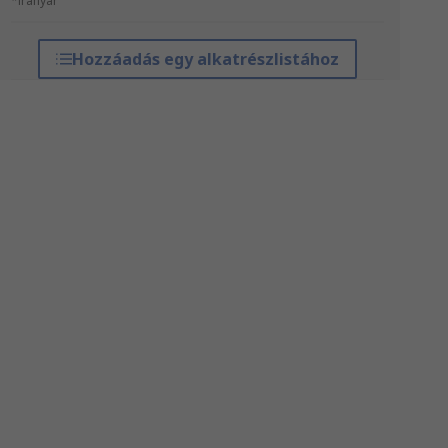
*irányár
Hozzáadás egy alkatrészlistához