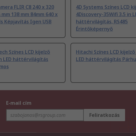
mera FLIR C8 240 x 320
4D Systems Színes LCD ki
34 mm 138 mm 84mm 640 x
4Discovery-35Wifi 3.5 in 
ls Képjavítás Igen USB
háttérvilágítás, RS485
Érintőképernyő
ech Színes LCD kijelző
Hitachi Színes LCD kijelz
 LED háttérvilágítás
LED háttérvilágítás Pár
amos
E-mail cím
Feliratkozás