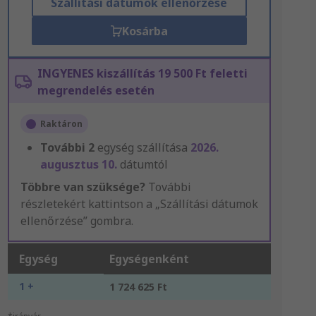
Szállítási dátumok ellenőrzése
Kosárba
INGYENES kiszállítás 19 500 Ft feletti
megrendelés esetén
Raktáron
További
2
egység szállítása
2026.
augusztus 10.
dátumtól
Többre van szüksége?
További
részletekért kattintson a „Szállítási dátumok
ellenőrzése” gombra.
Egység
Egységenként
1 +
1 724 625 Ft