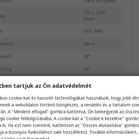
ontása
240 x 320 pixels
720 x 1280
ása
pixels
a
USB, WiFi
kenység
40mK
ómező
38°
tószög
49°
Rögzített
etben tartjuk az Ön adatvédelmét
Akkumulátor
kon cookie-kat és hasonló technológiákat használunk, hogy jobb él
nnek a weboldalon történő böngészés, a rendelés és a tartalom sz
oriság
30Hz
án. A "Mindent elfogad" gombra kattintva, Ön beleegyezik az össze
gú cookie feldolgozásába. A cookie-kat a "Cookie-k kezelése" gombr
sztávolság
500mm
a ki. Ha ezt nem szeretné, kattintson az "Összes elutasítása" gombra
ja a bizonyos funkciókhoz való hozzáférést. További információkért, 
Flir i35
a
Cookie-szabályzatunkat
.