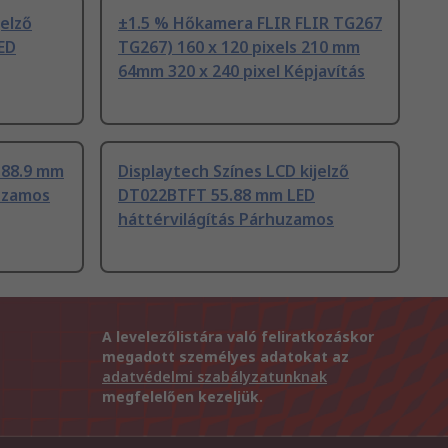
jelző
±1.5 % Hőkamera FLIR FLIR TG267
LED
TG267) 160 x 120 pixels 210 mm
64mm 320 x 240 pixel Képjavítás
ő 88.9 mm
Displaytech Színes LCD kijelző
huzamos
DT022BTFT 55.88 mm LED
háttérvilágítás Párhuzamos
A levelezőlistára való feliratkozáskor
megadott személyes adatokat az
adatvédelmi szabályzatunknak
megfelelően kezeljük.