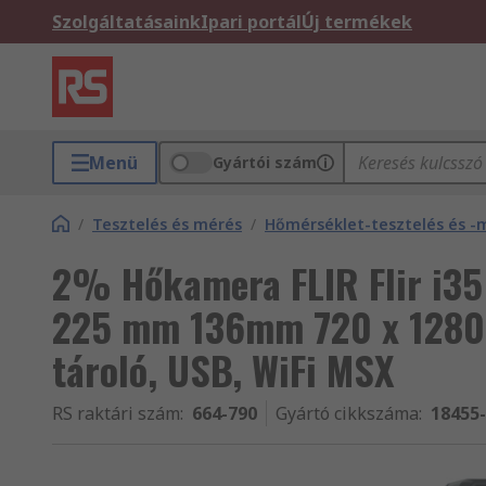
Szolgáltatásaink
Ipari portál
Új termékek
Menü
Gyártói szám
/
Tesztelés és mérés
/
Hőmérséklet-tesztelés és -
2% Hőkamera FLIR Flir i35
225 mm 136mm 720 x 1280 p
tároló, USB, WiFi MSX
RS raktári szám
:
664-790
Gyártó cikkszáma
:
18455