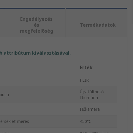
Engedélyezés
és
Termékadatok
megfelelőség
 attribútum kiválasztásával.
Érték
FLIR
Újratölthető
ípusa
lítium-ion
Hőkamera
érséklet mérés
450°C