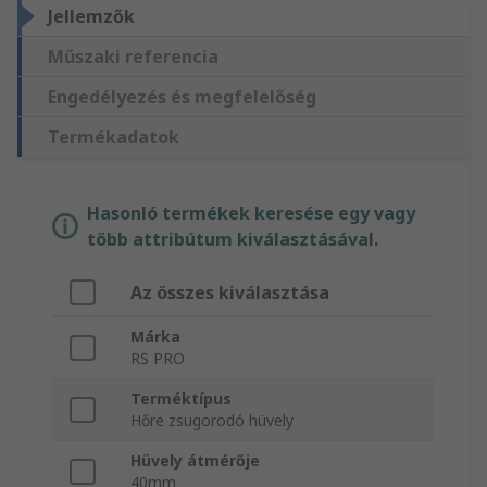
Jellemzők
Műszaki referencia
Engedélyezés és megfelelőség
Termékadatok
Hasonló termékek keresése egy vagy
több attribútum kiválasztásával.
Az összes kiválasztása
Márka
RS PRO
Terméktípus
Hőre zsugorodó hüvely
Hüvely átmérője
40mm