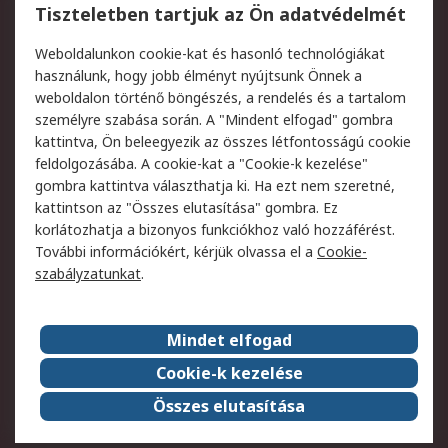
Regisztráció
Szállítás
Tiszteletben tartjuk az Ön adatvédelmét
Termékvisszaküldés
Ütemezett szállítás
Weboldalunkon cookie-kat és hasonló technológiákat
Szolgáltatások
használunk, hogy jobb élményt nyújtsunk Önnek a
weboldalon történő böngészés, a rendelés és a tartalom
Jogi
személyre szabása során. A "Mindent elfogad" gombra
kattintva, Ön beleegyezik az összes létfontosságú cookie
Adatvédelmi
Az RS értékesítési
feldolgozásába. A cookie-kat a "Cookie-k kezelése"
szabályzat
feltételei
gombra kattintva választhatja ki. Ha ezt nem szeretné,
Cookie szabályzat
Email biztonság
kattintson az "Összes elutasítása" gombra. Ez
Webhelyre vonatkozó
Weboldal felhasználói
korlátozhatja a bizonyos funkciókhoz való hozzáférést.
feltételek
szabályzata
További információkért, kérjük olvassa el a
Cookie-
szabályzatunkat
.
Rólunk
Mindet elfogad
Kapcsolat
Képviseletek
Rólunk
Vállalatcsoport
Cookie-k kezelése
Karrier
Díjak és elismerések
Összes elutasítása
ESG globális célok