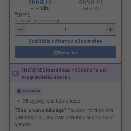
3668 Ft
4658 Ft
(ÁFA nélkül)
(ÁFÁ-val)
Add
Egység
to
Adja meg a mennyiséget
Basket
Szállítási dátumok ellenőrzése
Kosárba
INGYENES kiszállítás 19 500 Ft feletti
megrendelés esetén
Raktáron
38
egység szállításra kész
Többre van szüksége?
További részletekért
kattintson a „Szállítási dátumok ellenőrzése”
gombra.