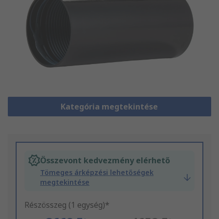
Kategória megtekintése
Összevont kedvezmény elérhető
Tömeges árképzési lehetőségek
megtekintése
Részösszeg (1 egység)*