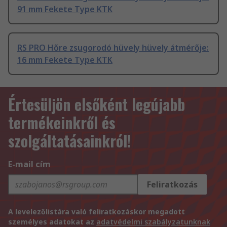
91 mm Fekete Type KTK
RS PRO Hőre zsugorodó hüvely hüvely átmérője:
16 mm Fekete Type KTK
Értesüljön elsőként legújabb
termékeinkről és
szolgáltatásainkról!
E-mail cím
Feliratkozás
A levelezőlistára való feliratkozáskor megadott
személyes adatokat az
adatvédelmi szabályzatunknak