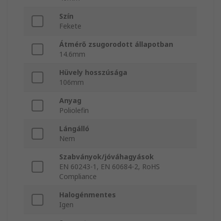
Szín
Fekete
Átmérő zsugorodott állapotban
14.6mm
Hüvely hosszúsága
106mm
Anyag
Poliolefin
Lángálló
Nem
Szabványok/jóváhagyások
EN 60243-1, EN 60684-2, RoHS
Compliance
Halogénmentes
Igen