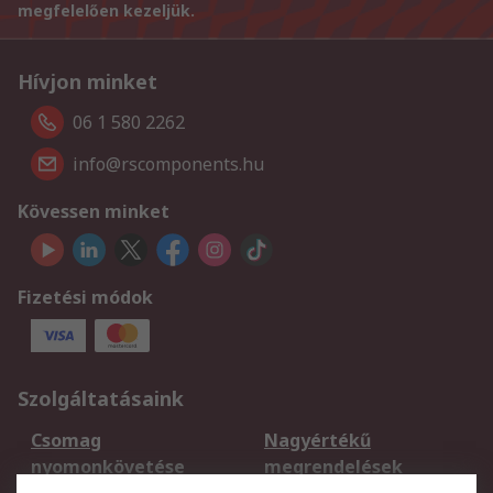
megfelelően kezeljük.
Hívjon minket
06 1 580 2262
info@rscomponents.hu
Kövessen minket
Fizetési módok
Szolgáltatásaink
Csomag
Nagyértékű
nyomonkövetése
megrendelések