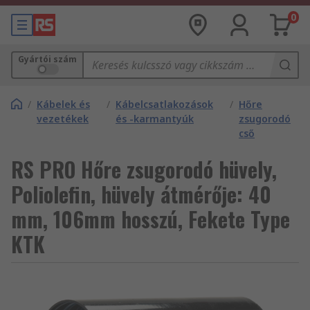
0
Gyártói szám
/
Kábelek és
/
Kábelcsatlakozások
/
Hőre
vezetékek
és -karmantyúk
zsugorodó
cső
RS PRO Hőre zsugorodó hüvely,
Poliolefin, hüvely átmérője: 40
mm, 106mm hosszú, Fekete Type
KTK