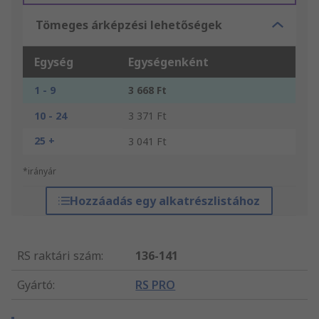
Tömeges árképzési lehetőségek
Egység
Egységenként
1 - 9
3 668 Ft
10 - 24
3 371 Ft
25 +
3 041 Ft
*irányár
Hozzáadás egy alkatrészlistához
RS raktári szám
:
136-141
Gyártó
:
RS PRO