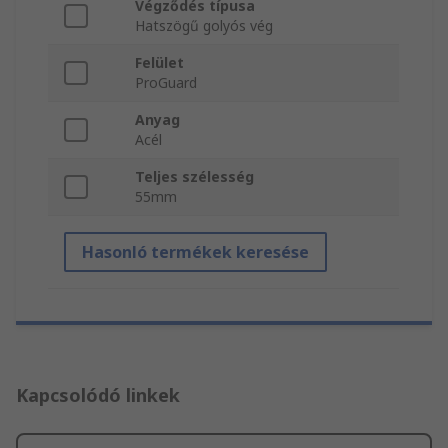
Végződés típusa
Hatszögű golyós vég
Felület
ProGuard
Anyag
Acél
Teljes szélesség
55mm
Hasonló termékek keresése
Kapcsolódó linkek