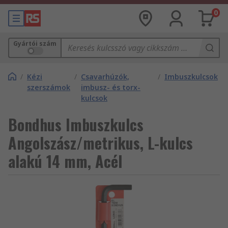
0
Gyártói szám
/
Kézi
/
Csavarhúzók,
/
Imbuszkulcsok
szerszámok
imbusz- és torx-
kulcsok
Bondhus Imbuszkulcs
Angolszász/metrikus, L-kulcs
alakú 14 mm, Acél