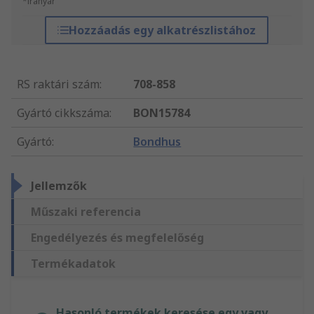
*irányár
Hozzáadás egy alkatrészlistához
RS raktári szám
:
708-858
Gyártó cikkszáma
:
BON15784
Gyártó
:
Bondhus
Jellemzők
Műszaki referencia
Engedélyezés és megfelelőség
Termékadatok
Hasonló termékek keresése egy vagy