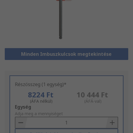
Minden Imbuszkulcsok megtekintése
Részösszeg (1 egység)*
8224 Ft
10 444 Ft
(ÁFA nélkül)
(ÁFÁ-val)
Add
Egység
to
Adja meg a mennyiséget
Basket