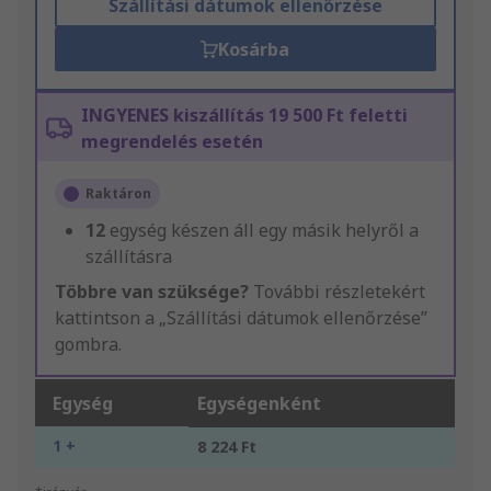
Szállítási dátumok ellenőrzése
Kosárba
INGYENES kiszállítás 19 500 Ft feletti
megrendelés esetén
Raktáron
12
egység készen áll egy másik helyről a
szállításra
Többre van szüksége?
További részletekért
kattintson a „Szállítási dátumok ellenőrzése”
gombra.
Egység
Egységenként
1 +
8 224 Ft