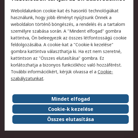
Termékvisszaküldés
Ütemezett szállítás
Weboldalunkon cookie-kat és hasonló technológiákat
Szolgáltatások
használunk, hogy jobb élményt nyújtsunk Önnek a
weboldalon történő böngészés, a rendelés és a tartalom
Jogi
személyre szabása során. A "Mindent elfogad" gombra
kattintva, Ön beleegyezik az összes létfontosságú cookie
Adatvédelmi
Az RS értékesítési
feldolgozásába. A cookie-kat a "Cookie-k kezelése"
szabályzat
feltételei
gombra kattintva választhatja ki. Ha ezt nem szeretné,
Cookie szabályzat
Email biztonság
kattintson az "Összes elutasítása" gombra. Ez
Webhelyre vonatkozó
Weboldal felhasználói
korlátozhatja a bizonyos funkciókhoz való hozzáférést.
feltételek
szabályzata
További információkért, kérjük olvassa el a
Cookie-
szabályzatunkat
.
Rólunk
Mindet elfogad
Kapcsolat
Képviseletek
Rólunk
Vállalatcsoport
Cookie-k kezelése
Karrier
Díjak és elismerések
Összes elutasítása
ESG globális célok