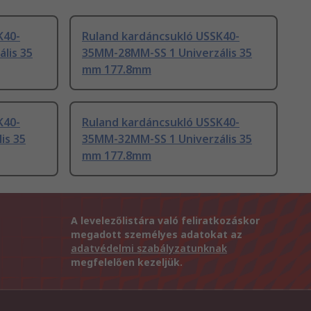
K40-
Ruland kardáncsukló USSK40-
lis 35
35MM-28MM-SS 1 Univerzális 35
mm 177.8mm
K40-
Ruland kardáncsukló USSK40-
is 35
35MM-32MM-SS 1 Univerzális 35
mm 177.8mm
A levelezőlistára való feliratkozáskor
megadott személyes adatokat az
adatvédelmi szabályzatunknak
megfelelően kezeljük.