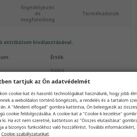
Engedélyezés
és
Termékadatok
megfelelőség
 attribútum kiválasztásával.
útum
Érték
Ruland
etben tartjuk az Ön adatvédelmét
érő
35mm
kon cookie-kat és hasonló technológiákat használunk, hogy jobb él
pus
kardáncsukló
nnek a weboldalon történő böngészés, a rendelés és a tartalom sz
án. A "Mindent elfogad" gombra kattintva, Ön beleegyezik az össze
zók száma
1
gú cookie feldolgozásába. A cookie-kat a "Cookie-k kezelése" gombr
a ki. Ha ezt nem szeretné, kattintson az "Összes elutasítása" gombra
ssz
177.8mm
ja a bizonyos funkciókhoz való hozzáférést. További információkért, 
ó típusa
Univerzális
a
Cookie-szabályzatunkat
.