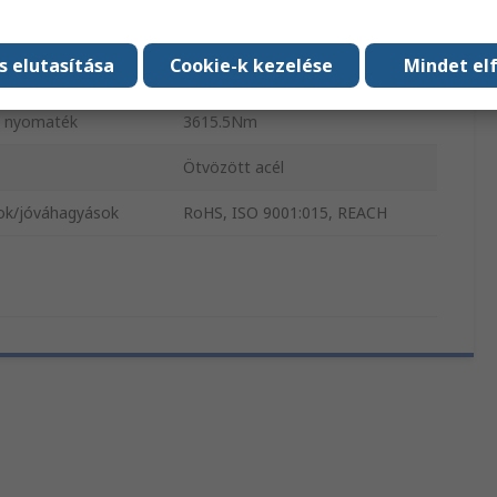
átmérője
63.4mm
s elutasítása
Cookie-k kezelése
Mindet el
s működési szög
45°
s nyomaték
3615.5Nm
Ötvözött acél
ok/jóváhagyások
RoHS, ISO 9001:015, REACH