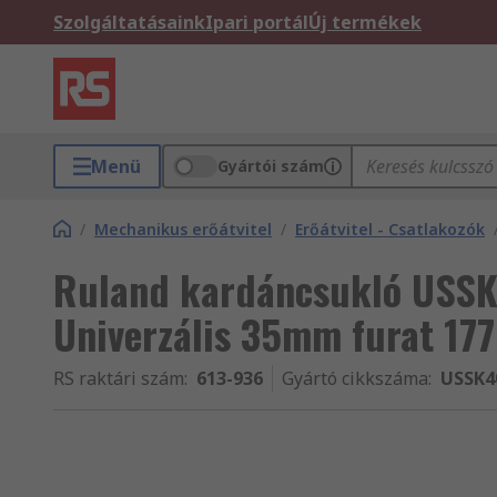
Szolgáltatásaink
Ipari portál
Új termékek
Menü
Gyártói szám
/
Mechanikus erőátvitel
/
Erőátvitel - Csatlakozók
Ruland kardáncsukló USS
Univerzális 35mm furat 17
RS raktári szám
:
613-936
Gyártó cikkszáma
:
USSK4