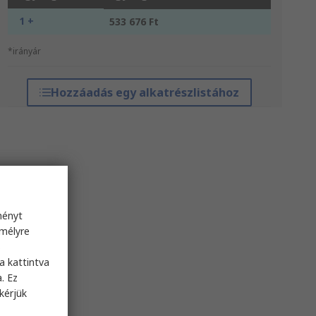
1 +
533 676 Ft
*irányár
Hozzáadás egy alkatrészlistához
ményt
emélyre
s
a kattintva
. Ez
kérjük