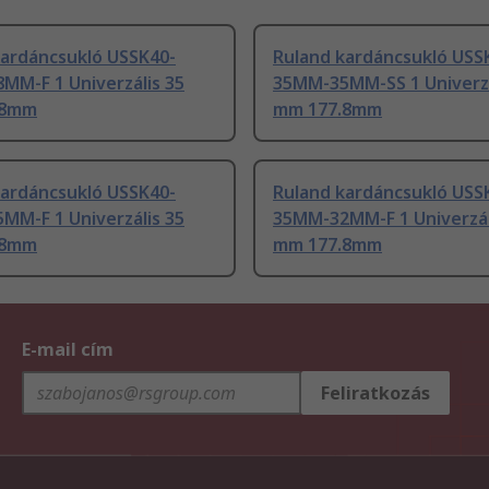
kardáncsukló USSK40-
Ruland kardáncsukló USS
MM-F 1 Univerzális 35
35MM-35MM-SS 1 Univerzá
.8mm
mm 177.8mm
kardáncsukló USSK40-
Ruland kardáncsukló USS
MM-F 1 Univerzális 35
35MM-32MM-F 1 Univerzál
.8mm
mm 177.8mm
E-mail cím
Feliratkozás