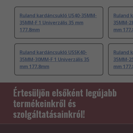
Ruland kardáncsukló US40-35MM-
Ruland 
35MM-F 1 Univerzális 35 mm
35MM-28
177.8mm
mm 177
Ruland kardáncsukló USSK40-
Ruland 
35MM-30MM-F 1 Univerzális 35
35MM-25
mm 177.8mm
mm 177
Értesüljön elsőként legújabb
termékeinkről és
szolgáltatásainkról!