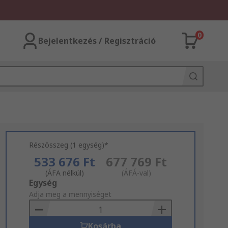
0
Bejelentkezés / Regisztráció
Részösszeg (1 egység)*
533 676 Ft
677 769 Ft
(ÁFA nélkül)
(ÁFÁ-val)
Add
Egység
to
Adja meg a mennyiséget
Basket
Kosárba