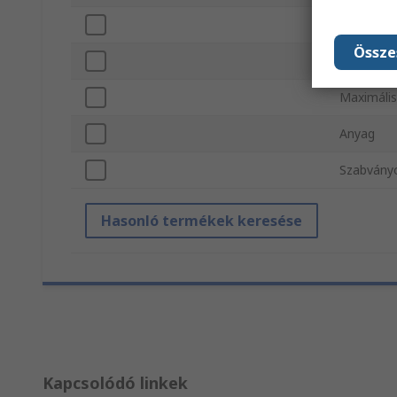
Csapágy 
Össze
Maximáli
Maximáli
Anyag
Szabvány
Hasonló termékek keresése
Kapcsolódó linkek