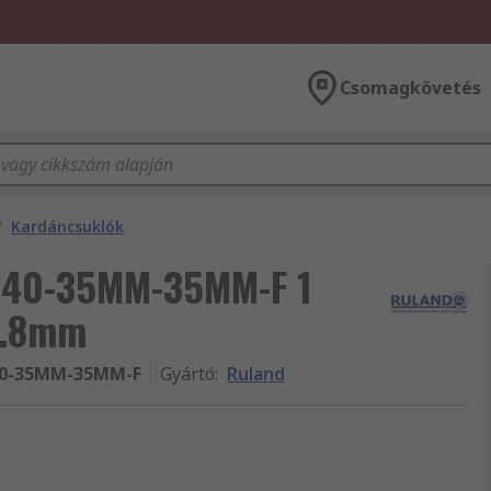
Csomagkövetés
/
Kardáncsuklók
K40-35MM-35MM-F 1
7.8mm
0-35MM-35MM-F
Gyártó
:
Ruland