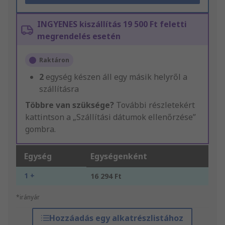
INGYENES kiszállítás 19 500 Ft feletti
megrendelés esetén
Raktáron
2
egység készen áll egy másik helyről a
szállításra
Többre van szüksége?
További részletekért
kattintson a „Szállítási dátumok ellenőrzése”
gombra.
Egység
Egységenként
1 +
16 294 Ft
*irányár
Hozzáadás egy alkatrészlistához