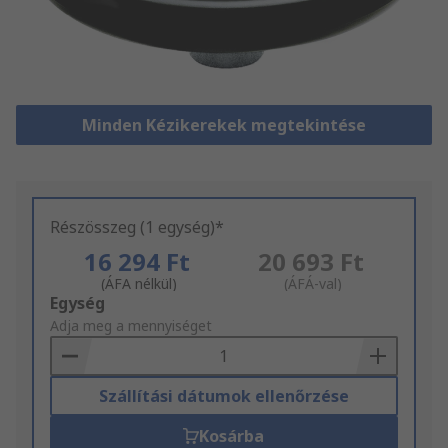
Minden Kézikerekek megtekintése
Részösszeg (1 egység)*
16 294 Ft
20 693 Ft
(ÁFA nélkül)
(ÁFÁ-val)
Add
Egység
to
Adja meg a mennyiséget
Basket
Szállítási dátumok ellenőrzése
Kosárba