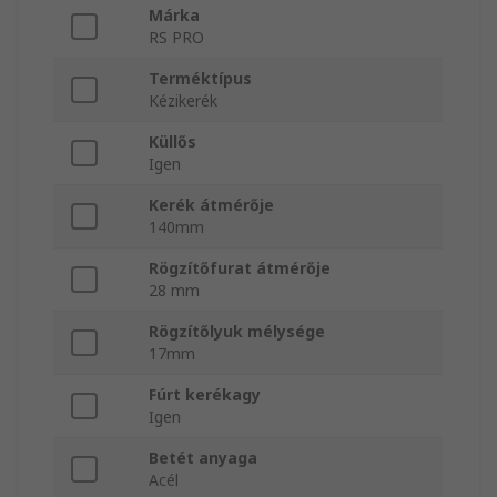
Márka
RS PRO
Terméktípus
Kézikerék
Küllős
Igen
Kerék átmérője
140mm
Rögzítőfurat átmérője
28 mm
Rögzítőlyuk mélysége
17mm
Fúrt kerékagy
Igen
Betét anyaga
Acél