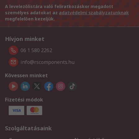
A levelezőlistára való feliratkozáskor megadott
személyes adatokat az
adatvédelmi szabályzatunknak
megfelelően kezeljük.
Hívjon minket
06 1 580 2262
info@rscomponents.hu
Kövessen minket
Fizetési módok
Szolgáltatásaink