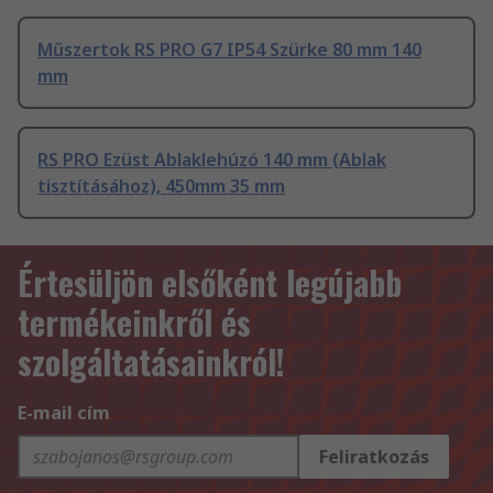
Műszertok RS PRO G7 IP54 Szürke 80 mm 140
mm
RS PRO Ezüst Ablaklehúzó 140 mm (Ablak
tisztításához), 450mm 35 mm
Értesüljön elsőként legújabb
termékeinkről és
szolgáltatásainkról!
E-mail cím
Feliratkozás