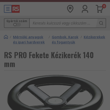
0
Gyártói szám
/
Mérnöki anyagok
/
Gombok, Karok
/
Kézikerekek
és ipari hardverek
és fogantyúk
RS PRO Fekete Kézikerék 140
mm