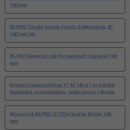
140 mm
RS PRO Tűzálló hüvely Fonott Szilikongumi, Ø:
140 mm 5m
RS PRO Menetes rúd Horganyzott Lágyacél 140
mm
Knipex Csupaszítófogó 11 92 140 0.1 to 0.8 mm
Egymagos vezetékekhez, teljes hossz: 140 mm
Műszertok RS PRO G7 IP54 Szürke 60 mm 140
mm