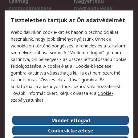
Csomag
Nagyértékű
nyomonkövetése
megrendelések
Regisztráció
Szállítás
Tiszteletben tartjuk az Ön adatvédelmét
Termékvisszaküldés
Ütemezett szállítás
Weboldalunkon cookie-kat és hasonló technológiákat
Szolgáltatások
használunk, hogy jobb élményt nyújtsunk Önnek a
weboldalon történő böngészés, a rendelés és a tartalom
Jogi
személyre szabása során. A "Mindent elfogad" gombra
kattintva, Ön beleegyezik az összes létfontosságú cookie
Adatvédelmi
Az RS értékesítési
feldolgozásába. A cookie-kat a "Cookie-k kezelése"
szabályzat
feltételei
gombra kattintva választhatja ki. Ha ezt nem szeretné,
Cookie szabályzat
Email biztonság
kattintson az "Összes elutasítása" gombra. Ez
Webhelyre vonatkozó
Weboldal felhasználói
korlátozhatja a bizonyos funkciókhoz való hozzáférést.
feltételek
szabályzata
További információkért, kérjük olvassa el a
Cookie-
szabályzatunkat
.
Rólunk
Mindet elfogad
Kapcsolat
Képviseletek
Rólunk
Vállalatcsoport
Cookie-k kezelése
Karrier
Díjak és elismerések