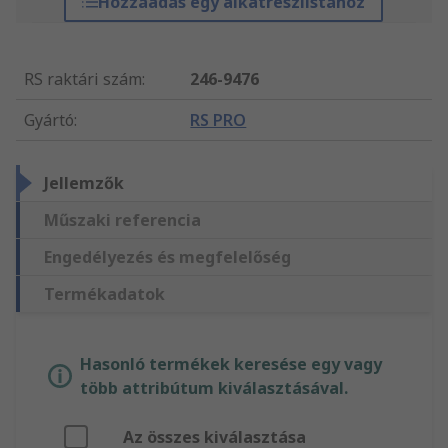
Hozzáadás egy alkatrészlistához
RS raktári szám
:
246-9476
Gyártó
:
RS PRO
Jellemzők
Műszaki referencia
Engedélyezés és megfelelőség
Termékadatok
Hasonló termékek keresése egy vagy
több attribútum kiválasztásával.
Az összes kiválasztása