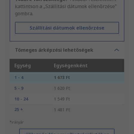
kattintson a „Szállítási dátumok ellenőrzése”
gombra.
Szállítási dátumok ellenőrzése
Tömeges árképzési lehetőségek
Egység
Egységenként
1 - 4
1 673 Ft
5 - 9
1 620 Ft
10 - 24
1 549 Ft
25 +
1 481 Ft
*irányár