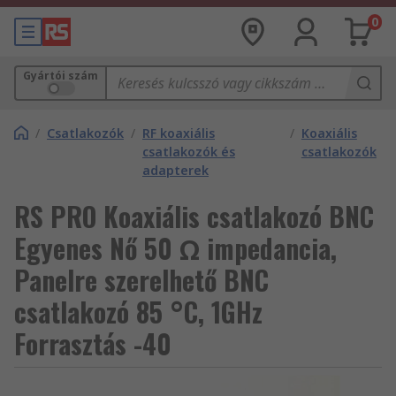
0
Gyártói szám
/
Csatlakozók
/
RF koaxiális
/
Koaxiális
csatlakozók és
csatlakozók
adapterek
RS PRO Koaxiális csatlakozó BNC
Egyenes Nő 50 Ω impedancia,
Panelre szerelhető BNC
csatlakozó 85 °C, 1GHz
Forrasztás -40