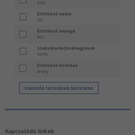
BNC
Érintkező neme
Nő
Érintkező anyaga
Réz
Szabványok/jóváhagyások
RoHS
Érintkező borítása
Arany
Hasonló termékek keresése
Kapcsolódó linkek