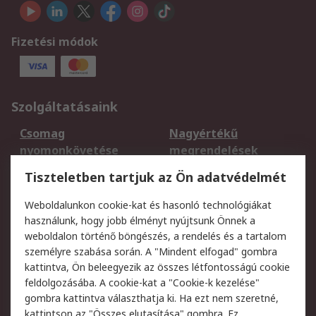
Fizetési módok
Szolgáltatásaink
Csomag
Nagyértékű
nyomonkövetése
megrendelések
Regisztráció
Szállítás
Tiszteletben tartjuk az Ön adatvédelmét
Termékvisszaküldés
Ütemezett szállítás
Weboldalunkon cookie-kat és hasonló technológiákat
Szolgáltatások
használunk, hogy jobb élményt nyújtsunk Önnek a
weboldalon történő böngészés, a rendelés és a tartalom
Jogi
személyre szabása során. A "Mindent elfogad" gombra
kattintva, Ön beleegyezik az összes létfontosságú cookie
Adatvédelmi
Az RS értékesítési
feldolgozásába. A cookie-kat a "Cookie-k kezelése"
szabályzat
feltételei
gombra kattintva választhatja ki. Ha ezt nem szeretné,
Cookie szabályzat
Email biztonság
kattintson az "Összes elutasítása" gombra. Ez