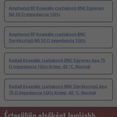
Amphenol RF Koaxiális csatlakozó BNC Egyenes
Nő 50 Ω impedancia 1GHz
Amphenol RF Koaxiális csatlakozó BNC
Derékszögű Nő 50 Ω impedancia 1GHz
Radiall Koaxiális csatlakozó BNC Egyenes Apa 75
Ω impedancia 1GHz Krimp -65 °C, Normál
Radiall Koaxiális csatlakozó BNC Derékszögű Apa
75 Ω impedancia 1GHz Krimp -65 °C, Normál
Értesüljön elsőként legújabb