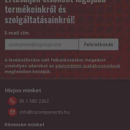
termékeinkről és
szolgáltatásainkról!
E-mail cím
Feliratkozás
A levelezőlistára való feliratkozáskor megadott
személyes adatokat az
adatvédelmi szabályzatunknak
megfelelően kezeljük.
Hívjon minket
06 1 580 2262
info@rscomponents.hu
Kövessen minket