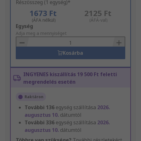
Részösszeg (1 egység)*
1673 Ft
2125 Ft
(ÁFA nélkül)
(ÁFÁ-val)
Add
Egység
to
Adja meg a mennyiséget
Basket
Kosárba
INGYENES kiszállítás 19 500 Ft feletti
megrendelés esetén
Raktáron
További
136
egység szállítása
2026.
augusztus 10.
dátumtól
További
336
egység szállítása
2026.
augusztus 10.
dátumtól
Többre van szüksége?
További részletekért