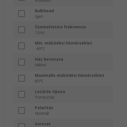
Koaxiális
Bulkhead
Igen
Üzemeltetési frekvencia
1GHz
Min. működési hőmérséklet
-40°C
Ház bevonata
Nikkel
Maximális működési hőmérséklet
85°C
Lezárás típusa
Forrasztás
Polaritás
Normál
Sorozat