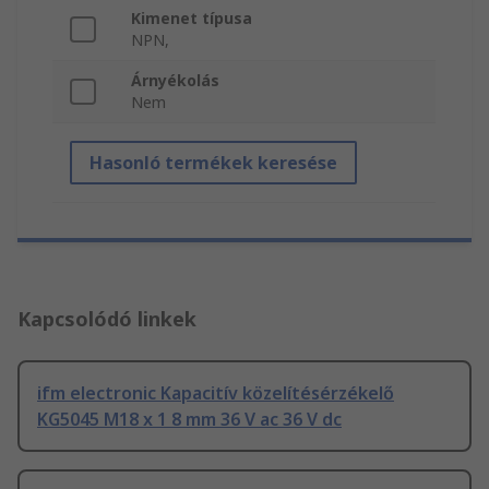
Kimenet típusa
NPN,
Árnyékolás
Nem
Hasonló termékek keresése
Kapcsolódó linkek
ifm electronic Kapacitív közelítésérzékelő
KG5045 M18 x 1 8 mm 36 V ac 36 V dc