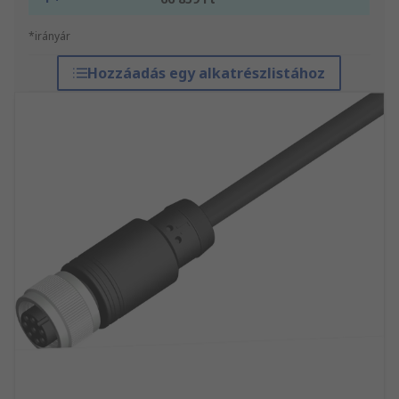
*irányár
Hozzáadás egy alkatrészlistához