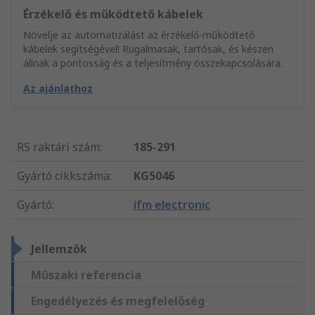
Érzékelő és működtető kábelek
Növelje az automatizálást az érzékelő-működtető
kábelek segítségével! Rugalmasak, tartósak, és készen
állnak a pontosság és a teljesítmény összekapcsolására.
Az ajánlathoz
RS raktári szám
:
185-291
Gyártó cikkszáma
:
KG5046
Gyártó
:
ifm electronic
Jellemzők
Műszaki referencia
Engedélyezés és megfelelőség