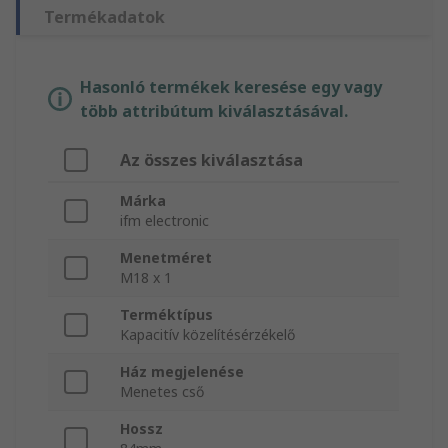
Termékadatok
Hasonló termékek keresése egy vagy
több attribútum kiválasztásával.
Az összes kiválasztása
Márka
ifm electronic
Menetméret
M18 x 1
Terméktípus
Kapacitív közelítésérzékelő
Ház megjelenése
Menetes cső
Hossz