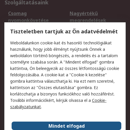
Szolgáltatásaink
Csomag
Nagyértékű
nyomonkövetése
megrendelések
Regisztráció
Szállítás
Tiszteletben tartjuk az Ön adatvédelmét
Termékvisszaküldés
Ütemezett szállítás
Weboldalunkon cookie-kat és hasonló technológiákat
Szolgáltatások
használunk, hogy jobb élményt nyújtsunk Önnek a
weboldalon történő böngészés, a rendelés és a tartalom
Jogi
személyre szabása során. A "Mindent elfogad" gombra
kattintva, Ön beleegyezik az összes létfontosságú cookie
Adatvédelmi
Az RS értékesítési
feldolgozásába. A cookie-kat a "Cookie-k kezelése"
szabályzat
feltételei
gombra kattintva választhatja ki. Ha ezt nem szeretné,
Cookie szabályzat
Email biztonság
kattintson az "Összes elutasítása" gombra. Ez
Webhelyre vonatkozó
Weboldal felhasználói
korlátozhatja a bizonyos funkciókhoz való hozzáférést.
feltételek
szabályzata
További információkért, kérjük olvassa el a
Cookie-
szabályzatunkat
.
Rólunk
Mindet elfogad
Kapcsolat
Képviseletek