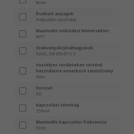
8mm
Érzékelt anyagok
Polibutilén-tereftalát
Maximális működési hőmérséklet
80°C
Szabványok/jóváhagyások
RoHS, EN 60947-5-2
Veszélyes területeken történő
használatra vonatkozó tanúsítvány
Nem
Sorozat
KG
Kapcsolási távolság
250mA
Maximális kapcsolási frekvencia
50Hz