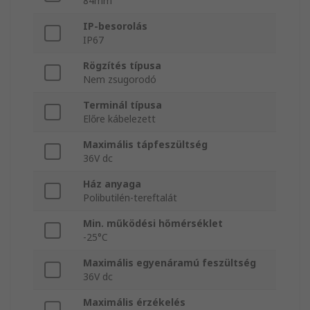
84mm
IP-besorolás
IP67
Rögzítés típusa
Nem zsugorodó
Terminál típusa
Előre kábelezett
Maximális tápfeszültség
36V dc
Ház anyaga
Polibutilén-tereftalát
Min. működési hőmérséklet
-25°C
Maximális egyenáramú feszültség
36V dc
Maximális érzékelés