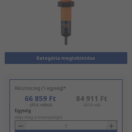
Kategória megtekintése
Részösszeg (1 egység)*
66 859 Ft
84 911 Ft
(ÁFA nélkül)
(ÁFÁ-val)
Add
Egység
to
Adja meg a mennyiséget
Basket