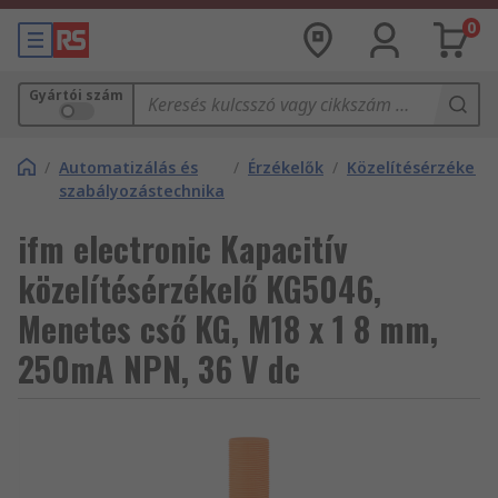
0
Gyártói szám
/
Automatizálás és
/
Érzékelők
/
Közelítésérzékelők
szabályozástechnika
ifm electronic Kapacitív
közelítésérzékelő KG5046,
Menetes cső KG, M18 x 1 8 mm,
250mA NPN, 36 V dc