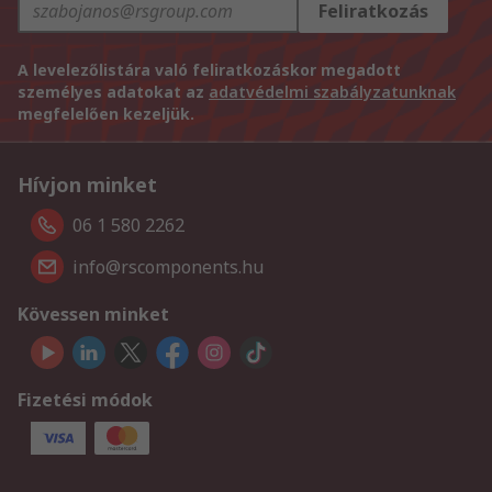
Feliratkozás
A levelezőlistára való feliratkozáskor megadott
személyes adatokat az
adatvédelmi szabályzatunknak
megfelelően kezeljük.
Hívjon minket
06 1 580 2262
info@rscomponents.hu
Kövessen minket
Fizetési módok