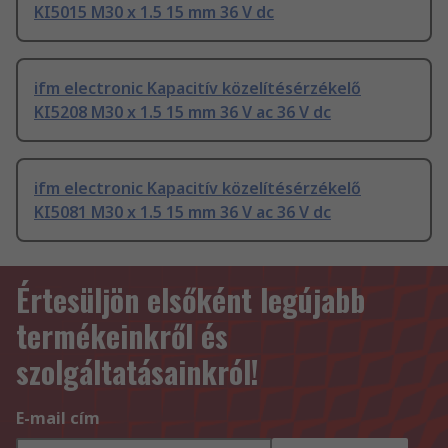
KI5015 M30 x 1.5 15 mm 36 V dc
ifm electronic Kapacitív közelítésérzékelő
KI5208 M30 x 1.5 15 mm 36 V ac 36 V dc
ifm electronic Kapacitív közelítésérzékelő
KI5081 M30 x 1.5 15 mm 36 V ac 36 V dc
Értesüljön elsőként legújabb
termékeinkről és
szolgáltatásainkról!
E-mail cím