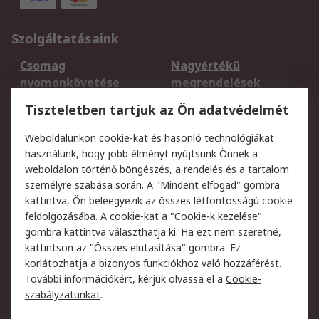
Szolgáltatásaink
Csomag
Nagyértékű
nyomonkövetése
megrendelések
Regisztráció
Szállítás
Tiszteletben tartjuk az Ön adatvédelmét
Termékvisszaküldés
Ütemezett szállítás
Weboldalunkon cookie-kat és hasonló technológiákat
Szolgáltatások
használunk, hogy jobb élményt nyújtsunk Önnek a
weboldalon történő böngészés, a rendelés és a tartalom
Jogi
személyre szabása során. A "Mindent elfogad" gombra
kattintva, Ön beleegyezik az összes létfontosságú cookie
Adatvédelmi
Az RS értékesítési
feldolgozásába. A cookie-kat a "Cookie-k kezelése"
szabályzat
feltételei
gombra kattintva választhatja ki. Ha ezt nem szeretné,
Cookie szabályzat
Email biztonság
kattintson az "Összes elutasítása" gombra. Ez
Webhelyre vonatkozó
Weboldal felhasználói
korlátozhatja a bizonyos funkciókhoz való hozzáférést.
feltételek
szabályzata
További információkért, kérjük olvassa el a
Cookie-
szabályzatunkat
.
Rólunk