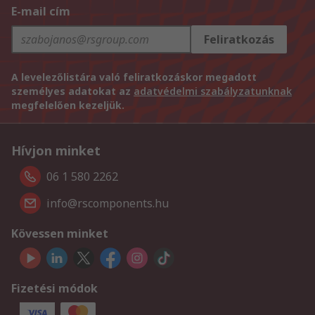
E-mail cím
Feliratkozás
A levelezőlistára való feliratkozáskor megadott
személyes adatokat az
adatvédelmi szabályzatunknak
megfelelően kezeljük.
Hívjon minket
06 1 580 2262
info@rscomponents.hu
Kövessen minket
Fizetési módok