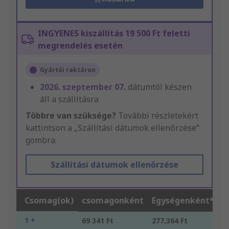
INGYENES kiszállítás 19 500 Ft feletti
megrendelés esetén
Gyártói raktáron
2026. szeptember 07.
dátumtól készen
áll a szállításra
Többre van szüksége?
További részletekért
kattintson a „Szállítási dátumok ellenőrzése”
gombra.
Szállítási dátumok ellenőrzése
Csomag(ok)
csomagonként
Egységenként*
1 +
69 341 Ft
277,364 Ft