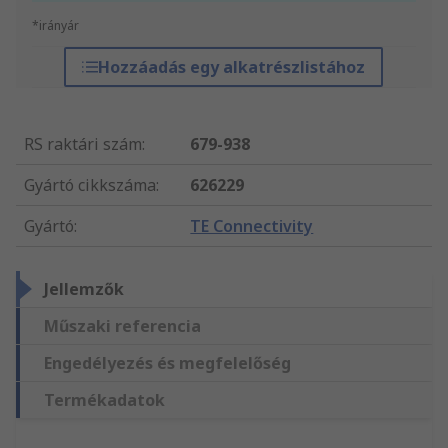
*irányár
Hozzáadás egy alkatrészlistához
RS raktári szám
:
679-938
Gyártó cikkszáma
:
626229
Gyártó
:
TE Connectivity
Jellemzők
Műszaki referencia
Engedélyezés és megfelelőség
Termékadatok