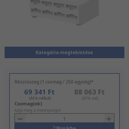
Kategória megtekintése
Részösszeg (1 csomag / 250 egység)*
69 341 Ft
88 063 Ft
(ÁFA nélkül)
(ÁFÁ-val)
Add
Csomag(ok)
to
Adja meg a mennyiséget
Basket
Kosárba