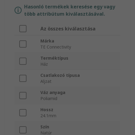
Hasonló termékek keresése egy vagy
több attribútum kiválasztásával.
Az összes kiválasztása
Márka
TE Connectivity
Terméktípus
Ház
Csatlakozó típusa
Aljzat
Váz anyaga
Poliamid
Hossz
24.1mm
Szín
Natúr