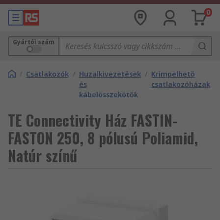
0
Gyártói szám
/
Csatlakozók
/
Huzalkivezetések
/
Krimpelhető
és
csatlakozóházak
kábelösszekötők
TE Connectivity Ház FASTIN-
FASTON 250, 8 pólusú Poliamid,
Natúr színű