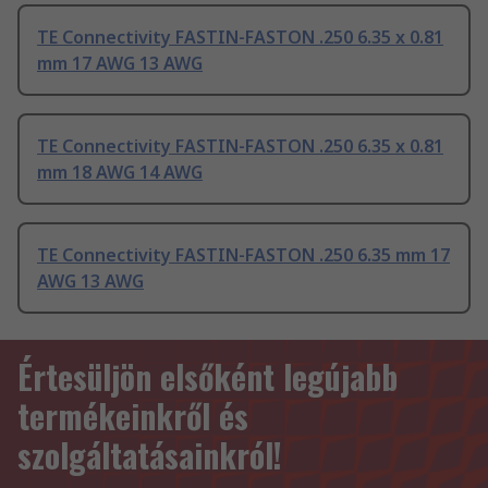
TE Connectivity FASTIN-FASTON .250 6.35 x 0.81
mm 17 AWG 13 AWG
TE Connectivity FASTIN-FASTON .250 6.35 x 0.81
mm 18 AWG 14 AWG
TE Connectivity FASTIN-FASTON .250 6.35 mm 17
AWG 13 AWG
Értesüljön elsőként legújabb
termékeinkről és
szolgáltatásainkról!