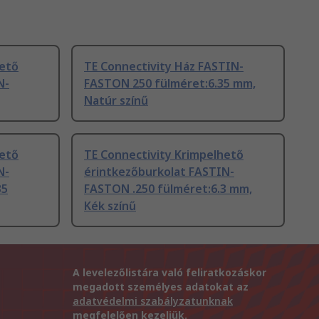
hető
TE Connectivity Ház FASTIN-
N-
FASTON 250 fülméret:6.35 mm,
Natúr színű
hető
TE Connectivity Krimpelhető
N-
érintkezőburkolat FASTIN-
35
FASTON .250 fülméret:6.3 mm,
Kék színű
A levelezőlistára való feliratkozáskor
megadott személyes adatokat az
adatvédelmi szabályzatunknak
megfelelően kezeljük.