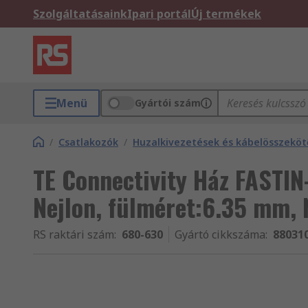
Szolgáltatásaink
Ipari portál
Új termékek
Menü
Gyártói szám
/
Csatlakozók
/
Huzalkivezetések és kábelösszeköt
TE Connectivity Ház FASTI
Nejlon, fülméret:6.35 mm, 
RS raktári szám
:
680-630
Gyártó cikkszáma
:
88031