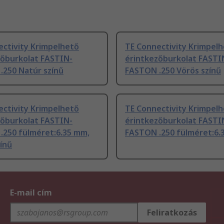
ectivity Krimpelhető
TE Connectivity Krimpel
zőburkolat FASTIN-
érintkezőburkolat FASTI
.250 Natúr színű
FASTON .250 Vörös színű
ectivity Krimpelhető
TE Connectivity Krimpel
zőburkolat FASTIN-
érintkezőburkolat FASTI
.250 fülméret:6.35 mm,
FASTON .250 fülméret:6.
ínű
E-mail cím
Feliratkozás