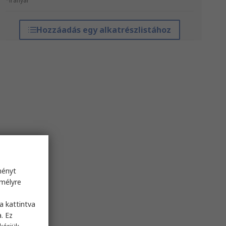
*irányár
Hozzáadás egy alkatrészlistához
ményt
emélyre
s
a kattintva
. Ez