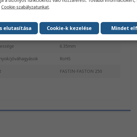
ja a bizonyos funkciókhoz való hozzáférést. További információkért, 
a
Cookie-szabályzatunkat
.
Natúr
ezők száma
2
s elutasítása
Cookie-k kezelése
Mindet el
stagsága
0.8mm
lessége
6.35mm
nyok/jóváhagyások
RoHS
t
FASTIN-FASTON 250