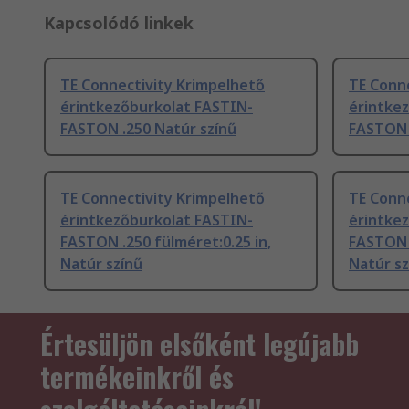
Kapcsolódó linkek
TE Connectivity Krimpelhető
TE Conn
érintkezőburkolat FASTIN-
érintke
FASTON .250 Natúr színű
FASTON 
TE Connectivity Krimpelhető
TE Conn
érintkezőburkolat FASTIN-
érintke
FASTON .250 fülméret:0.25 in,
FASTON 
Natúr színű
Natúr sz
Értesüljön elsőként legújabb
termékeinkről és