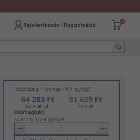
0
Bejelentkezés / Regisztráció
Részösszeg (1 csomag / 700 egység)*
64 283 Ft
81 639 Ft
(ÁFA nélkül)
(ÁFÁ-val)
Add
Csomag(ok)
to
Adja meg a mennyiséget
Basket