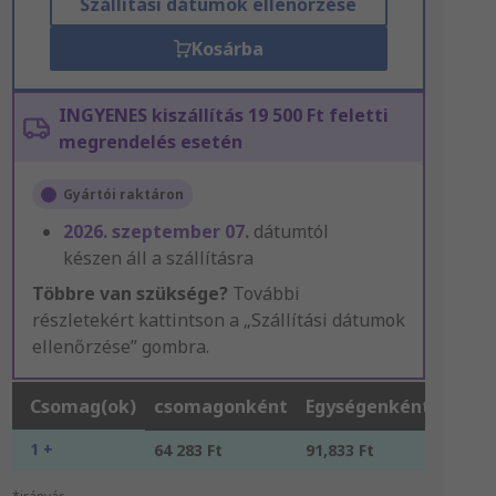
Szállítási dátumok ellenőrzése
Kosárba
INGYENES kiszállítás 19 500 Ft feletti
megrendelés esetén
Gyártói raktáron
2026. szeptember 07.
dátumtól
készen áll a szállításra
Többre van szüksége?
További
részletekért kattintson a „Szállítási dátumok
ellenőrzése” gombra.
Csomag(ok)
csomagonként
Egységenként*
1 +
64 283 Ft
91,833 Ft