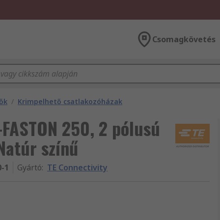
Csomagkövetés
ők
/
Krimpelhető csatlakozóházak
N-FASTON 250, 2 pólusú
Natúr színű
0-1
Gyártó
:
TE Connectivity