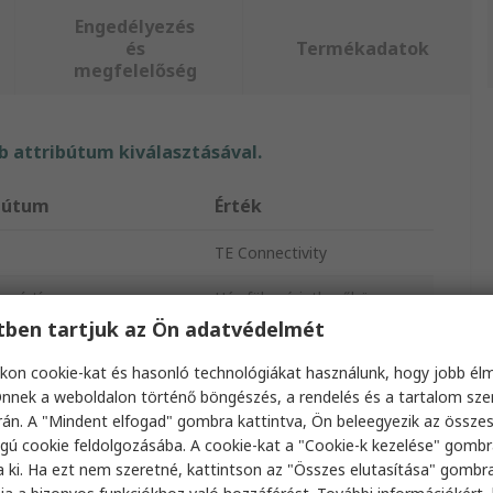
Engedélyezés
és
Termékadatok
megfelelőség
 attribútum kiválasztásával.
bútum
Érték
TE Connectivity
kozó típusa
Ház füles érintkezőhöz
etben tartjuk az Ön adatvédelmét
típus
Ház
kon cookie-kat és hasonló technológiákat használunk, hogy jobb él
rete
6.35 mm
nnek a weboldalon történő böngészés, a rendelés és a tartalom sz
án. A "Mindent elfogad" gombra kattintva, Ön beleegyezik az össze
yaga
Nejlon
gú cookie feldolgozásába. A cookie-kat a "Cookie-k kezelése" gombr
a ki. Ha ezt nem szeretné, kattintson az "Összes elutasítása" gombra
31.1mm