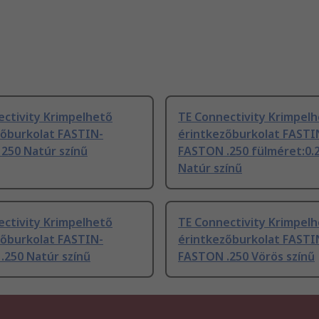
ectivity Krimpelhető
TE Connectivity Krimpel
zőburkolat FASTIN-
érintkezőburkolat FASTI
250 Natúr színű
FASTON .250 fülméret:0.2
Natúr színű
ectivity Krimpelhető
TE Connectivity Krimpel
zőburkolat FASTIN-
érintkezőburkolat FASTI
.250 Natúr színű
FASTON .250 Vörös színű