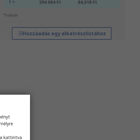
1 +
294 064 Ft
84,018 Ft
*irányár
Hozzáadás egy alkatrészlistához
ményt
emélyre
s
a kattintva