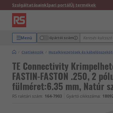
Szolgáltatásaink
Ipari portál
Új termékek
Menü
Gyártói szám
/
Csatlakozók
/
Huzalkivezetések és kábelösszeköt
TE Connectivity Krimpelhet
FASTIN-FASTON .250, 2 pólu
fülméret:6.35 mm, Natúr s
RS raktári szám
:
164-7903
Gyártó cikkszáma
:
1809