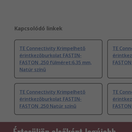
Kapcsolódó linkek
TE Connectivity Krimpelhető
TE Conn
érintkezőburkolat FASTIN-
érintke
FASTON .250 fülméret:6.35 mm,
FASTON 
Natúr színű
TE Connectivity Krimpelhető
TE Conn
érintkezőburkolat FASTIN-
érintke
FASTON .250 Natúr színű
FASTON 
Értesüljön elsőként legújabb