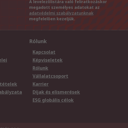
A levelezőlistára való feliratkozáskor
megadott személyes adatokat az
adatvédelmi szabályzatunknak
megfelelően kezeljük.
Rólunk
Kapcsolat
elei
Képviseletek
Rólunk
Vállalatcsoport
tételek
Karrier
zabályzata
Díjak és elismerések
ESG globális célok