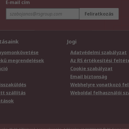
E-mail cím
Feliratkozás
tásaink
Jogi
nyomonkövetése
Adatvédelmi szabályzat
ékű megrendelések
Az RS értékesítési feltét
áció
Cookie szabályzat
Email biztonság
sszaküldés
Webhelyre vonatkozó fel
t szállítás
Weboldal felhasználói s
atások