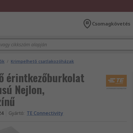
Csomagkövetés
ők
/
Krimpelhető csatlakozóházak
ő érintkezőburkolat
sú Nejlon,
zínű
24
Gyártó
:
TE Connectivity