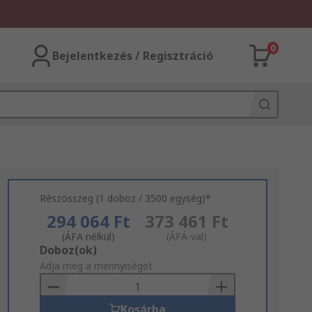
0
Bejelentkezés / Regisztráció
Részösszeg (1 doboz / 3500 egység)*
294 064 Ft
373 461 Ft
(ÁFA nélkül)
(ÁFÁ-val)
Add
Doboz(ok)
to
Adja meg a mennyiséget
Basket
Kosárba