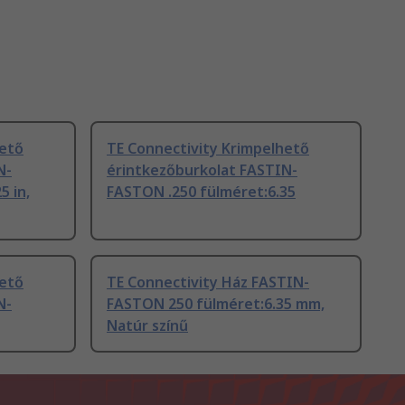
hető
TE Connectivity Krimpelhető
N-
érintkezőburkolat FASTIN-
5 in,
FASTON .250 fülméret:6.35
hető
TE Connectivity Ház FASTIN-
N-
FASTON 250 fülméret:6.35 mm,
Natúr színű