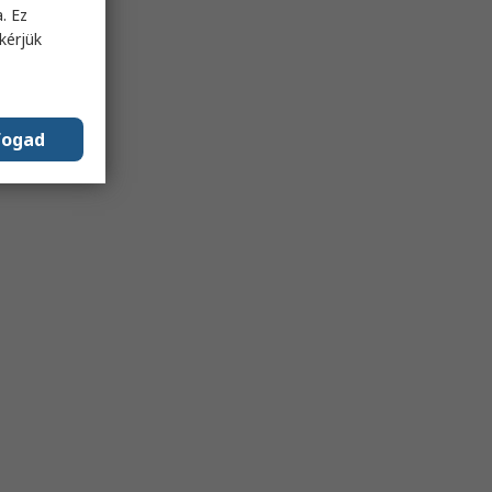
. Ez
kérjük
fogad