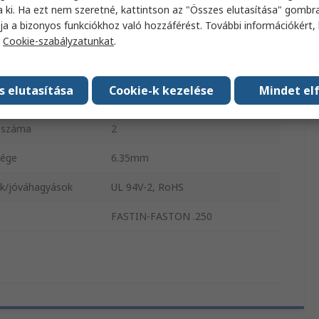
a ki. Ha ezt nem szeretné, kattintson az "Összes elutasítása" gombra
e
6.35 mm
ja a bizonyos funkciókhoz való hozzáférést. További információkért, 
a
Cookie-szabályzatunkat
.
a
Nejlon
31.8mm
s elutasítása
Cookie-k kezelése
Mindet el
Natúr
k száma
2
sége
6.35mm
k/jóváhagyások
UL 94V-2, RoHS
FASTIN-FASTON .250