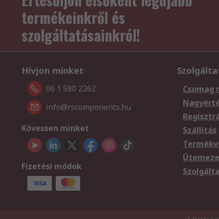
termékeinkről és
szolgáltatásainkról!
Hívjon minket
Szolgálta
06 1 580 2262
Csomag 
Nagyért
info@rscomponents.hu
Regisztr
Kövessen minket
Szállítás
Termékvi
Ütemezet
Fizetési módok
Szolgált