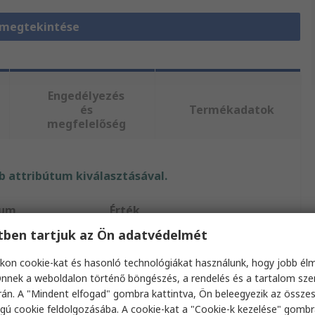
 megtekintése
Engedélyezés
és
Termékadatok
megfelelőség
 attribútum kiválasztásával.
tum
Érték
etben tartjuk az Ön adatvédelmét
TE Connectivity
kon cookie-kat és hasonló technológiákat használunk, hogy jobb él
 típusa
Fül
nnek a weboldalon történő böngészés, a rendelés és a tartalom sz
án. A "Mindent elfogad" gombra kattintva, Ön beleegyezik az össze
us
Krimpelhető érintkezőburkolat
gú cookie feldolgozásába. A cookie-kat a "Cookie-k kezelése" gombr