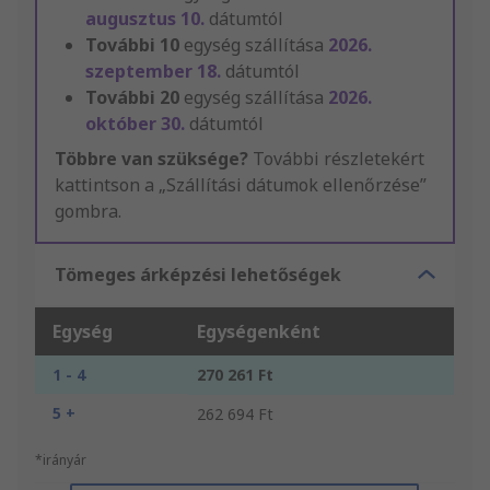
augusztus 10.
dátumtól
További
10
egység szállítása
2026.
szeptember 18.
dátumtól
További
20
egység szállítása
2026.
október 30.
dátumtól
Többre van szüksége?
További részletekért
kattintson a „Szállítási dátumok ellenőrzése”
gombra.
Tömeges árképzési lehetőségek
Egység
Egységenként
1 - 4
270 261 Ft
5 +
262 694 Ft
*irányár