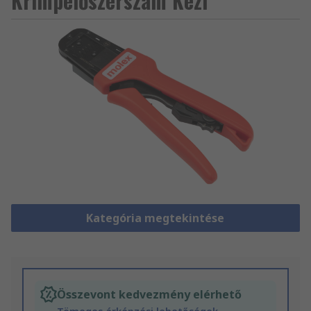
Krimpelőszerszám Kézi
Kategória megtekintése
Összevont kedvezmény elérhető