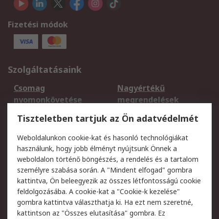
Fizetési módok
Szolgáltatásaink
Csomag
Nagyértékű
nyomonkövetése
megrendelések
Regisztráció
Szállítás
Tiszteletben tartjuk az Ön adatvédelmét
Termékvisszaküldés
Ütemezett szállítás
Weboldalunkon cookie-kat és hasonló technológiákat
Szolgáltatások
használunk, hogy jobb élményt nyújtsunk Önnek a
weboldalon történő böngészés, a rendelés és a tartalom
Jogi
személyre szabása során. A "Mindent elfogad" gombra
kattintva, Ön beleegyezik az összes létfontosságú cookie
Adatvédelmi
Az RS értékesítési
feldolgozásába. A cookie-kat a "Cookie-k kezelése"
szabályzat
feltételei
gombra kattintva választhatja ki. Ha ezt nem szeretné,
Cookie szabályzat
Email biztonság
kattintson az "Összes elutasítása" gombra. Ez