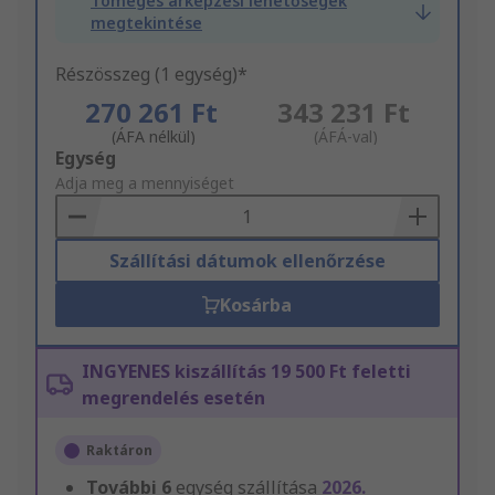
Tömeges árképzési lehetőségek
megtekintése
Részösszeg (1 egység)*
270 261 Ft
343 231 Ft
(ÁFA nélkül)
(ÁFÁ-val)
Add
Egység
to
Adja meg a mennyiséget
Basket
Szállítási dátumok ellenőrzése
Kosárba
INGYENES kiszállítás 19 500 Ft feletti
megrendelés esetén
Raktáron
További
6
egység szállítása
2026.