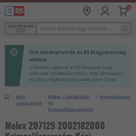
0
Gyártói szám
Önt átirányították az RS Magyarország
oldalra
A Distrelec egyesült az RS Grouppal, hogy
szélesebb termékválasztékot, helyi támogatást
és jobb szolgáltatásokat kínálhasson Önnek.
/
Kézi
/
Kábel, Csatlakozók
/
Krimpelőszersz
szerszámok
és
krimpelőszerszámok
Molex 207129 2002182000