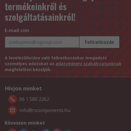
termékeinkről és
szolgáltatásainkról!
E-mail cím
Feliratkozás
A levelezőlistára való feliratkozáskor megadott
személyes adatokat az
adatvédelmi szabályzatunknak
megfelelően kezeljük.
Hívjon minket
06 1 580 2262
info@rscomponents.hu
Kövessen minket