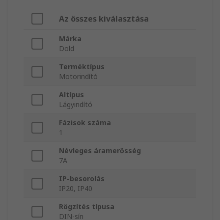
Az összes kiválasztása
Márka
Dold
Terméktípus
Motorindító
Altípus
Lágyindító
Fázisok száma
1
Névleges áramerősség
7A
IP-besorolás
IP20, IP40
Rögzítés típusa
DIN-sín