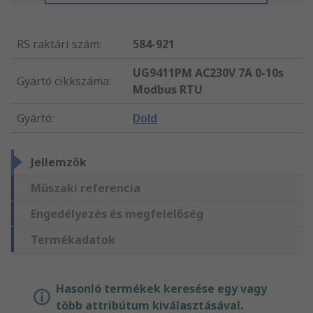
RS raktári szám
:
584-921
UG9411PM AC230V 7A 0-10s
Gyártó cikkszáma
:
Modbus RTU
Gyártó
:
Dold
Jellemzők
Műszaki referencia
Engedélyezés és megfelelőség
Termékadatok
Hasonló termékek keresése egy vagy
több attribútum kiválasztásával.