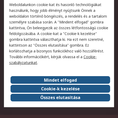
Weboldalunkon cookie-kat és hasonló technológiákat
Szolgáltatások
használunk, hogy jobb élményt nyújtsunk Önnek a
weboldalon történő böngészés, a rendelés és a tartalom
Jogi
személyre szabása során. A "Mindent elfogad" gombra
kattintva, Ön beleegyezik az összes létfontosságú cookie
Adatvédelmi
Az RS értékesítési
feldolgozásába. A cookie-kat a "Cookie-k kezelése"
szabályzat
feltételei
gombra kattintva választhatja ki. Ha ezt nem szeretné,
Cookie szabályzat
Email biztonság
kattintson az "Összes elutasítása" gombra. Ez
Webhelyre vonatkozó
Weboldal felhasználói
korlátozhatja a bizonyos funkciókhoz való hozzáférést.
feltételek
szabályzata
További információkért, kérjük olvassa el a
Cookie-
szabályzatunkat
.
Rólunk
Mindet elfogad
Kapcsolat
Képviseletek
Rólunk
Vállalatcsoport
Cookie-k kezelése
Karrier
Díjak és elismerések
Összes elutasítása
ESG globális célok