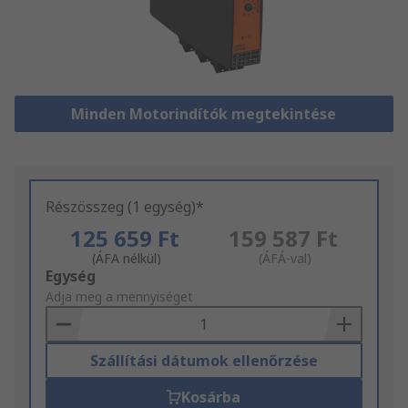
Minden Motorindítók megtekintése
Részösszeg (1 egység)*
125 659 Ft
159 587 Ft
(ÁFA nélkül)
(ÁFÁ-val)
Add
Egység
to
Adja meg a mennyiséget
Basket
Szállítási dátumok ellenőrzése
Kosárba