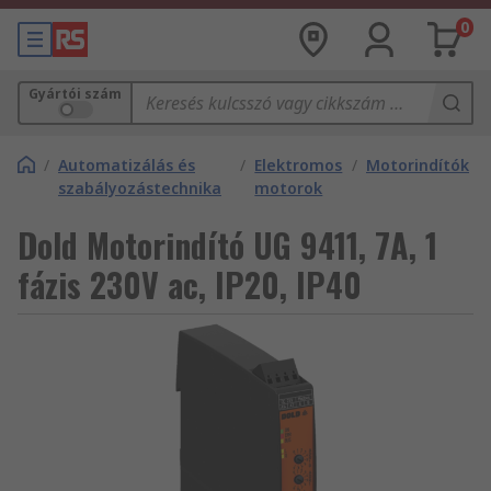
0
Gyártói szám
/
Automatizálás és
/
Elektromos
/
Motorindítók
szabályozástechnika
motorok
Dold Motorindító UG 9411, 7A, 1
fázis 230V ac, IP20, IP40