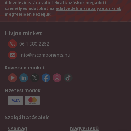
A levelezőlistára való feliratkozáskor megadott
személyes adatokat az
adatvédelmi szabályzatunknak
megfelelően kezeljük.
Hívjon minket
06 1 580 2262
info@rscomponents.hu
Kövessen minket
Fizetési módok
Szolgáltatásaink
Csomag
Nagyértékű