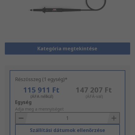
Kategória megtekintése
Részösszeg (1 egység)*
115 911 Ft
147 207 Ft
(ÁFA nélkül)
(ÁFÁ-val)
Add
Egység
to
Adja meg a mennyiséget
Basket
Szállítási dátumok ellenőrzése