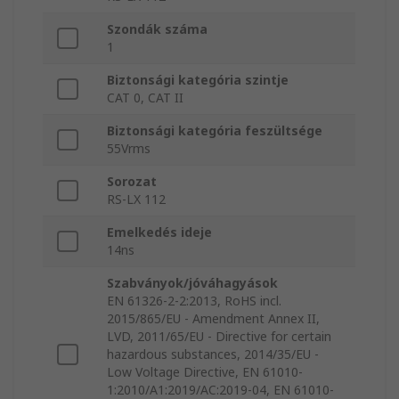
Szondák száma
1
Biztonsági kategória szintje
CAT 0, CAT II
Biztonsági kategória feszültsége
55Vrms
Sorozat
RS-LX 112
Emelkedés ideje
14ns
Szabványok/jóváhagyások
EN 61326-2-2:2013, RoHS incl.
2015/865/EU - Amendment Annex II,
LVD, 2011/65/EU - Directive for certain
hazardous substances, 2014/35/EU -
Low Voltage Directive, EN 61010-
1:2010/A1:2019/AC:2019-04, EN 61010-