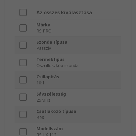
Az összes kiválasztása
Márka
RS PRO
Szonda típusa
Passzív
Terméktípus
Oszcilloszkóp szonda
Csillapítás
10:1
Sávszélesség
25MHz
Csatlakozó típusa
BNC
Modellszám
RS-LX 112