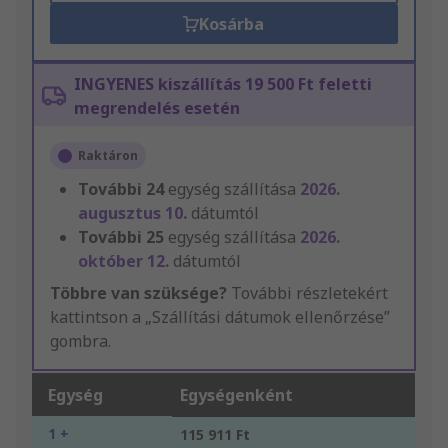
Kosárba
INGYENES kiszállítás 19 500 Ft feletti
megrendelés esetén
Raktáron
További
24
egység szállítása
2026.
augusztus 10.
dátumtól
További
25
egység szállítása
2026.
október 12.
dátumtól
Többre van szüksége?
További részletekért
kattintson a „Szállítási dátumok ellenőrzése”
gombra.
Egység
Egységenként
1 +
115 911 Ft