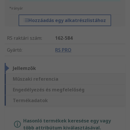
*irányár
Hozzáadás egy alkatrészlistához
RS raktári szám
:
162-584
Gyártó
:
RS PRO
Jellemzők
Műszaki referencia
Engedélyezés és megfelelőség
Termékadatok
Hasonló termékek keresése egy vagy
több attribútum kiválasztásával.