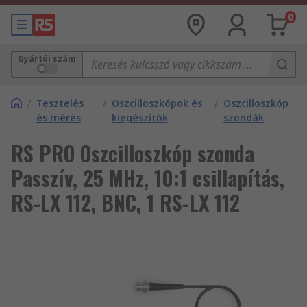
0
Gyártói szám
/
Tesztelés
/
Oszcilloszkópok és
/
Oszcilloszkóp
és mérés
kiegészítők
szondák
RS PRO Oszcilloszkóp szonda
Passzív, 25 MHz, 10:1 csillapítás,
RS-LX 112, BNC, 1 RS-LX 112