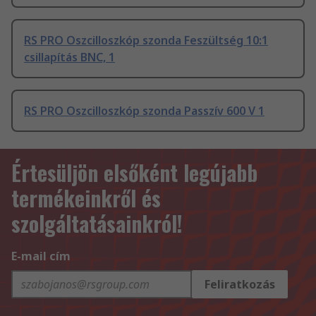
RS PRO Oszcilloszkóp szonda Feszültség 10:1
csillapítás BNC, 1
RS PRO Oszcilloszkóp szonda Passzív 600 V 1
Értesüljön elsőként legújabb
termékeinkről és
szolgáltatásainkról!
E-mail cím
Feliratkozás