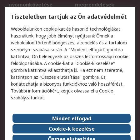
nyomonkövetése
megrendelések
Regisztráció
Szállítás
Tiszteletben tartjuk az Ön adatvédelmét
Termékvisszaküldés
Ütemezett szállítás
Weboldalunkon cookie-kat és hasonló technológiákat
Szolgáltatások
használunk, hogy jobb élményt nyújtsunk Önnek a
weboldalon történő böngészés, a rendelés és a tartalom
Jogi
személyre szabása során. A "Mindent elfogad" gombra
kattintva, Ön beleegyezik az összes létfontosságú cookie
Adatvédelmi
Az RS értékesítési
feldolgozásába. A cookie-kat a "Cookie-k kezelése"
szabályzat
feltételei
gombra kattintva választhatja ki. Ha ezt nem szeretné,
Cookie szabályzat
Email biztonság
kattintson az "Összes elutasítása" gombra. Ez
Webhelyre vonatkozó
Weboldal felhasználói
korlátozhatja a bizonyos funkciókhoz való hozzáférést.
feltételek
szabályzata
További információkért, kérjük olvassa el a
Cookie-
szabályzatunkat
.
Rólunk
Mindet elfogad
Kapcsolat
Képviseletek
Rólunk
Vállalatcsoport
Cookie-k kezelése
Karrier
Díjak és elismerések
Összes elutasítása