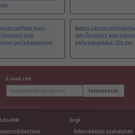
 mm
áncos csőfogó Kulcs
Bahco Láncos csőfogó Ku
Ötvözött acél
mm Ötvözött acél Szikra
ntes, pofa kapacitása:
pofa kapacitása: 203 mm
E-mail cím
Feliratkozás
tásaink
Jogi
nyomonkövetése
Adatvédelmi szabályzat