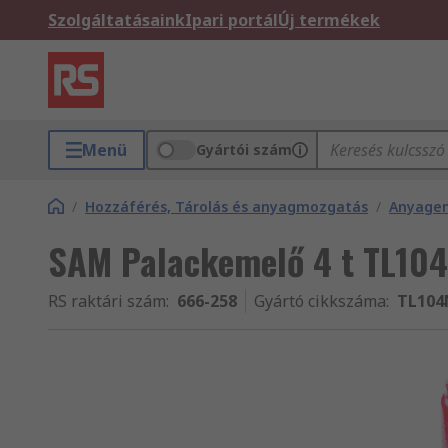
Szolgáltatásaink
Ipari portál
Új termékek
Menü
Gyártói szám
/
Hozzáférés, Tárolás és anyagmozgatás
/
Anyagem
SAM Palackemelő 4 t TL1
RS raktári szám
:
666-258
Gyártó cikkszáma
:
TL104