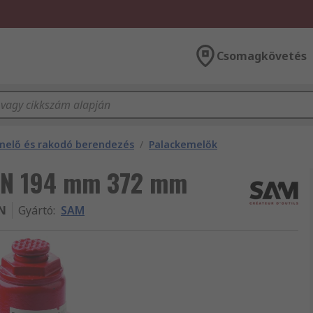
Csomagkövetés
elő és rakodó berendezés
/
Palackemelők
04N 194 mm 372 mm
N
Gyártó
:
SAM