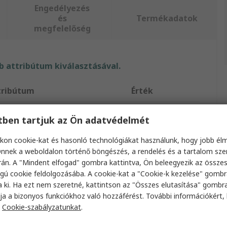
Engedélyezés
és
Termékadatok
megfelelőség
 attribútum kiválasztásával.
tribútum
Érték
ka
SAM
etben tartjuk az Ön adatvédelmét
ípus
Hordozható
kon cookie-kat és hasonló technológiákat használunk, hogy jobb él
nnek a weboldalon történő böngészés, a rendelés és a tartalom sz
méktípus
Palackemelő
án. A "Mindent elfogad" gombra kattintva, Ön beleegyezik az össze
gú cookie feldolgozásába. A cookie-kat a "Cookie-k kezelése" gombr
imális emelési magasság
194mm
a ki. Ha ezt nem szeretné, kattintson az "Összes elutasítása" gombra
em
363 mm
ja a bizonyos funkciókhoz való hozzáférést. További információkért, 
a
Cookie-szabályzatunkat
.
pméret
60 x 363 mm