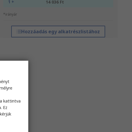
1 +
14 036 Ft
*irányár
Hozzáadás egy alkatrészlistához
ményt
emélyre
s
a kattintva
. Ez
kérjük