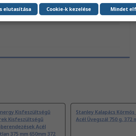
imális emelési magasság
372mm
s elutasítása
Cookie-k kezelése
Mindet el
helhetőség
4t
Energy Kisfeszültségű
Stanley Kalapács Körmös 
rek Kisfeszültségű
Acél Üvegszál 750 g, 372
óberendezések Acél
atlan 375 mm 650mm 372