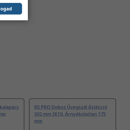
fogad
kalapács
RS PRO Doboz Üvegszál Átlátszó
 mm
302 mm IK10, Árnyékolatlan 175
mm