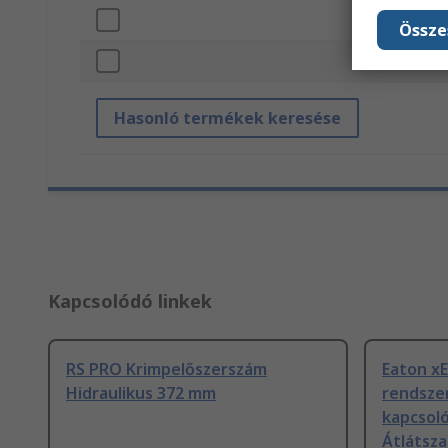
Max
Össze
Ter
Hasonló termékek keresése
Kapcsolódó linkek
RS PRO Krimpelőszerszám
Eaton x
Hidraulikus 372 mm
rendsze
kapcsol
Átlátsz