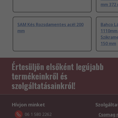
mm 372
SAM Kés Rozsdamentes acél 200
Bahco L
mm
1110mm 
Szikrame
150 mm
Értesüljön elsőként legújabb
termékeinkről és
szolgáltatásainkról!
Hívjon minket
Szolgálta
06 1 580 2262
Csomag 