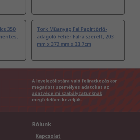
lcs 350
Tork Műanyag Fal Papírtörlő-
mentes,
adagoló Fehér Falra szerelt, 203
mm x 372 mm x 33.7cm
A levelezőlistára való feliratkozáskor
megadott személyes adatokat az
adatvédelmi szabályzatunknak
megfelelően kezeljük.
Rólunk
Kapcsolat