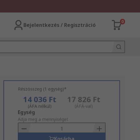
0
Bejelentkezés / Regisztráció
Részösszeg (1 egység)*
14 036 Ft
17 826 Ft
(ÁFA nélkül)
(ÁFÁ-val)
Add
Egység
to
Adja meg a mennyiséget
Basket
Kosárba