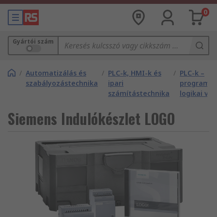
0
Gyártói szám
/
Automatizálás és
/
PLC-k, HMI-k és
/
PLC-k –
szabályozástechnika
ipari
programo
számítástechnika
logikai vez
Siemens Indulókészlet LOGO