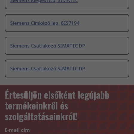
Siemens Kiegészítő, SIMATIC
Siemens Címkéző lap, 6ES7194
Siemens Csatlakozó SIMATIC DP
Siemens Csatlakozó SIMATIC DP
Értesüljön elsőként legújabb
termékeinkről és
szolgáltatásainkról!
E-mail cím