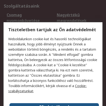
Szolgáltatásaink
Csomag
Nagyértékű
nyomonkövetése
megrendelések
Regisztráció
Szállítás
Tiszteletben tartjuk az Ön adatvédelmét
Termékvisszaküldés
Ütemezett szállítás
Weboldalunkon cookie-kat és hasonló technológiákat
Szolgáltatások
használunk, hogy jobb élményt nyújtsunk Önnek a
weboldalon történő böngészés, a rendelés és a tartalom
Jogi
személyre szabása során. A "Mindent elfogad" gombra
kattintva, Ön beleegyezik az összes létfontosságú cookie
Adatvédelmi
Az RS értékesítési
feldolgozásába. A cookie-kat a "Cookie-k kezelése"
szabályzat
feltételei
gombra kattintva választhatja ki. Ha ezt nem szeretné,
Cookie szabályzat
Email biztonság
kattintson az "Összes elutasítása" gombra. Ez
Webhelyre vonatkozó
Weboldal felhasználói
korlátozhatja a bizonyos funkciókhoz való hozzáférést.
feltételek
szabályzata
További információkért, kérjük olvassa el a
Cookie-
szabályzatunkat
.
Rólunk