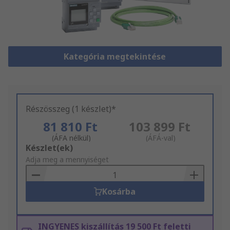
Kategória megtekintése
Részösszeg (1 készlet)*
81 810 Ft
103 899 Ft
(ÁFA nélkül)
(ÁFÁ-val)
Add
Készlet(ek)
to
Adja meg a mennyiséget
Basket
Kosárba
INGYENES kiszállítás 19 500 Ft feletti