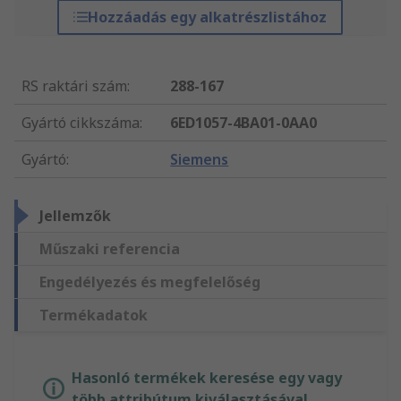
Hozzáadás egy alkatrészlistához
RS raktári szám
:
288-167
Gyártó cikkszáma
:
6ED1057-4BA01-0AA0
Gyártó
:
Siemens
Jellemzők
Műszaki referencia
Engedélyezés és megfelelőség
Termékadatok
Hasonló termékek keresése egy vagy
több attribútum kiválasztásával.