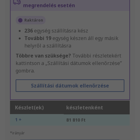
megrendelés esetén
Raktáron
236
egység szállításra kész
További
19
egység készen áll egy másik
helyről a szállításra
Többre van szüksége?
További részletekért
kattintson a „Szállítási dátumok ellenőrzése”
gombra.
Szállítási dátumok ellenőrzése
Készlet(ek)
készletenként
1 +
81 810 Ft
*irányár