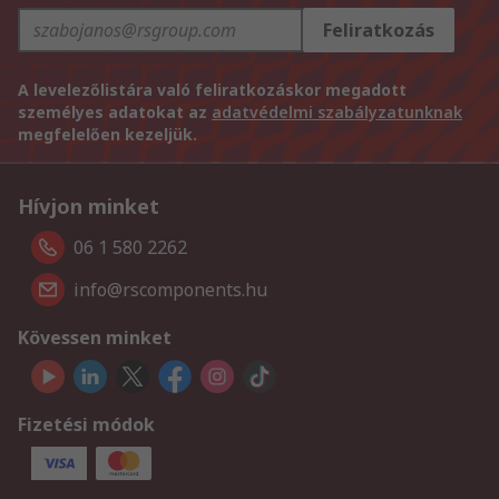
Feliratkozás
A levelezőlistára való feliratkozáskor megadott
személyes adatokat az
adatvédelmi szabályzatunknak
megfelelően kezeljük.
Hívjon minket
06 1 580 2262
info@rscomponents.hu
Kövessen minket
Fizetési módok