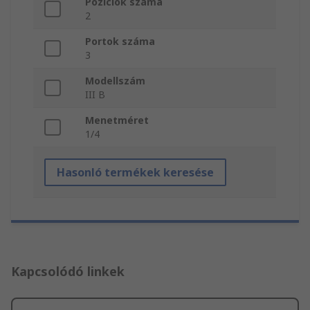
Pozíciók száma
2
Portok száma
3
Modellszám
III B
Menetméret
1/4
Hasonló termékek keresése
Kapcsolódó linkek