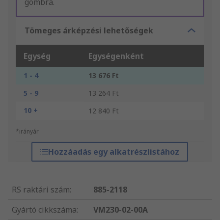
gombra.
Tömeges árképzési lehetőségek
Egység
Egységenként
1 - 4
13 676 Ft
5 - 9
13 264 Ft
10 +
12 840 Ft
*irányár
Hozzáadás egy alkatrészlistához
RS raktári szám
:
885-2118
Gyártó cikkszáma
:
VM230-02-00A