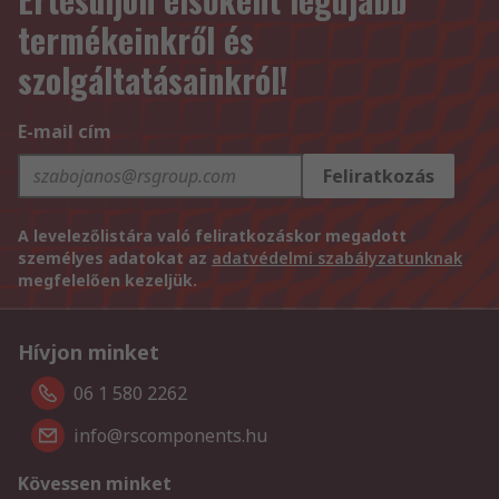
termékeinkről és
szolgáltatásainkról!
E-mail cím
Feliratkozás
A levelezőlistára való feliratkozáskor megadott
személyes adatokat az
adatvédelmi szabályzatunknak
megfelelően kezeljük.
Hívjon minket
06 1 580 2262
info@rscomponents.hu
Kövessen minket