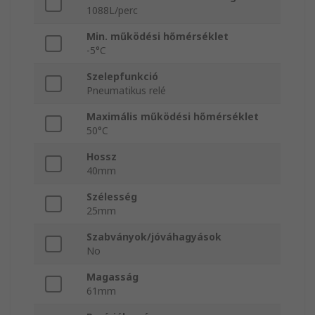
1088L/perc
Min. működési hőmérséklet
-5°C
Szelepfunkció
Pneumatikus relé
Maximális működési hőmérséklet
50°C
Hossz
40mm
Szélesség
25mm
Szabványok/jóváhagyások
No
Magasság
61mm