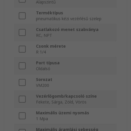
Alapszintű
Terméktípus
pneumatikus kézi vezérlésű szelep
Csatlakozó menet szabványa
RC, NPT
Csonk mérete
R 1/4
Port típusa
Oldalsó
Sorozat
VM200
Vezérlőgomb/kapcsoló színe
Fekete, Sárga, Zöld, Vörös
Maximális üzemi nyomás
1 Mpa
Maximális áramlási sebesség