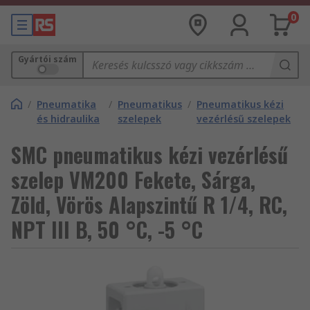
0
Gyártói szám
/
Pneumatika
/
Pneumatikus
/
Pneumatikus kézi
és hidraulika
szelepek
vezérlésű szelepek
SMC pneumatikus kézi vezérlésű
szelep VM200 Fekete, Sárga,
Zöld, Vörös Alapszintű R 1/4, RC,
NPT III B, 50 °C, -5 °C