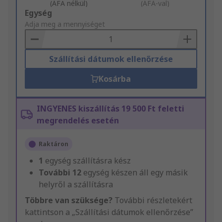
(ÁFA nélkül)
(ÁFÁ-val)
Add
Egység
to
Adja meg a mennyiséget
Basket
Szállítási dátumok ellenőrzése
Kosárba
INGYENES kiszállítás 19 500 Ft feletti
megrendelés esetén
Raktáron
1
egység szállításra kész
További
12
egység készen áll egy másik
helyről a szállításra
Többre van szüksége?
További részletekért
kattintson a „Szállítási dátumok ellenőrzése”