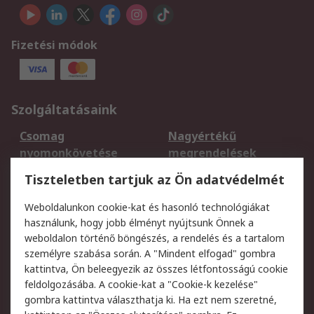
Fizetési módok
Szolgáltatásaink
Csomag
Nagyértékű
nyomonkövetése
megrendelések
Regisztráció
Szállítás
Tiszteletben tartjuk az Ön adatvédelmét
Termékvisszaküldés
Ütemezett szállítás
Weboldalunkon cookie-kat és hasonló technológiákat
Szolgáltatások
használunk, hogy jobb élményt nyújtsunk Önnek a
weboldalon történő böngészés, a rendelés és a tartalom
Jogi
személyre szabása során. A "Mindent elfogad" gombra
kattintva, Ön beleegyezik az összes létfontosságú cookie
Adatvédelmi
Az RS értékesítési
feldolgozásába. A cookie-kat a "Cookie-k kezelése"
szabályzat
feltételei
gombra kattintva választhatja ki. Ha ezt nem szeretné,
Cookie szabályzat
Email biztonság