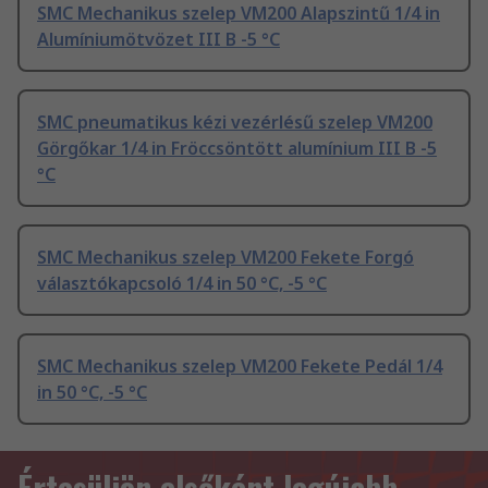
SMC Mechanikus szelep VM200 Alapszintű 1/4 in
Alumíniumötvözet III B -5 °C
SMC pneumatikus kézi vezérlésű szelep VM200
Görgőkar 1/4 in Fröccsöntött alumínium III B -5
°C
SMC Mechanikus szelep VM200 Fekete Forgó
választókapcsoló 1/4 in 50 °C, -5 °C
SMC Mechanikus szelep VM200 Fekete Pedál 1/4
in 50 °C, -5 °C
Értesüljön elsőként legújabb