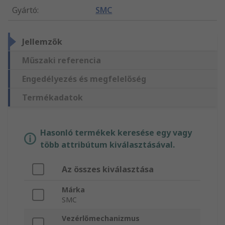
Gyártó
:
SMC
Jellemzők
Műszaki referencia
Engedélyezés és megfelelőség
Termékadatok
Hasonló termékek keresése egy vagy
több attribútum kiválasztásával.
Az összes kiválasztása
Márka
SMC
Vezérlőmechanizmus