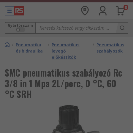
0
Gyártói szám
/
Pneumatika
/
Pneumatikus
/
Pneumatikus
és hidraulika
levegő
szabályozók
előkészítők
SMC pneumatikus szabályozó Rc
3/8 in 1 Mpa 2L/perc, 0 °C, 60
°C SRH