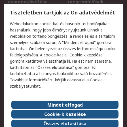
nyomonkövetése
megrendelések
Regisztráció
Szállítás
Tiszteletben tartjuk az Ön adatvédelmét
Termékvisszaküldés
Ütemezett szállítás
Weboldalunkon cookie-kat és hasonló technológiákat
Szolgáltatások
használunk, hogy jobb élményt nyújtsunk Önnek a
weboldalon történő böngészés, a rendelés és a tartalom
Jogi
személyre szabása során. A "Mindent elfogad" gombra
kattintva, Ön beleegyezik az összes létfontosságú cookie
Adatvédelmi
Az RS értékesítési
feldolgozásába. A cookie-kat a "Cookie-k kezelése"
szabályzat
feltételei
gombra kattintva választhatja ki. Ha ezt nem szeretné,
Cookie szabályzat
Email biztonság
kattintson az "Összes elutasítása" gombra. Ez
Webhelyre vonatkozó
Weboldal felhasználói
korlátozhatja a bizonyos funkciókhoz való hozzáférést.
feltételek
szabályzata
További információkért, kérjük olvassa el a
Cookie-
szabályzatunkat
.
Rólunk
Mindet elfogad
Kapcsolat
Képviseletek
Rólunk
Vállalatcsoport
Cookie-k kezelése
Karrier
Díjak és elismerések
Összes elutasítása