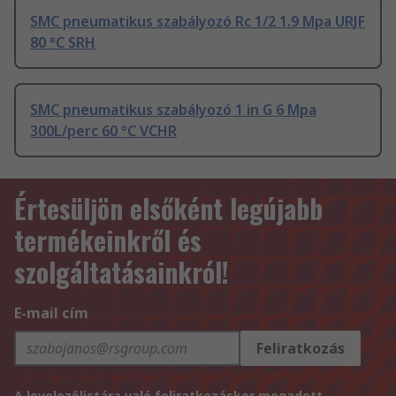
SMC pneumatikus szabályozó Rc 1/2 1.9 Mpa URJF
80 °C SRH
SMC pneumatikus szabályozó 1 in G 6 Mpa
300L/perc 60 °C VCHR
Értesüljön elsőként legújabb
termékeinkről és
szolgáltatásainkról!
E-mail cím
Feliratkozás
A levelezőlistára való feliratkozáskor megadott