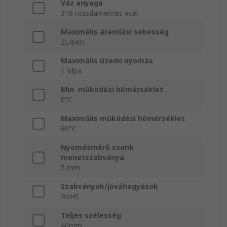
Váz anyaga
316 rozsdamentes acél
Maximális áramlási sebesség
2L/perc
Maximális üzemi nyomás
1 Mpa
Min. működési hőmérséklet
0°C
Maximális működési hőmérséklet
60°C
Nyomásmérő csonk
menetszabványa
5 mm
Szabványok/jóváhagyások
RoHS
Teljes szélesség
40mm