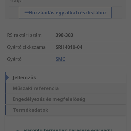
*irányár
Hozzáadás egy alkatrészlistához
RS raktári szám
:
398-303
Gyártó cikkszáma
:
SRH4010-04
Gyártó
:
SMC
Jellemzők
Műszaki referencia
Engedélyezés és megfelelőség
Termékadatok
Hasonló termékek keresése egy vagy