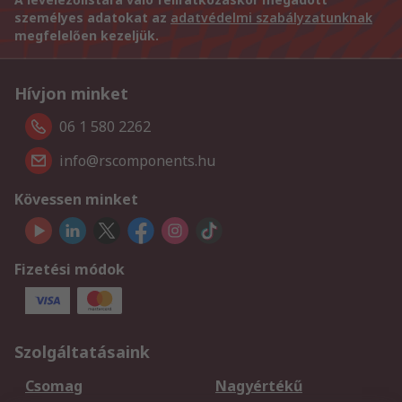
személyes adatokat az
adatvédelmi szabályzatunknak
megfelelően kezeljük.
Hívjon minket
06 1 580 2262
info@rscomponents.hu
Kövessen minket
Fizetési módok
Szolgáltatásaink
Csomag
Nagyértékű