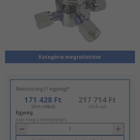
Kategória megtekintése
Részösszeg (1 egység)*
171 428 Ft
217 714 Ft
(ÁFA nélkül)
(ÁFÁ-val)
Add
Egység
to
Adja meg a mennyiséget
Basket