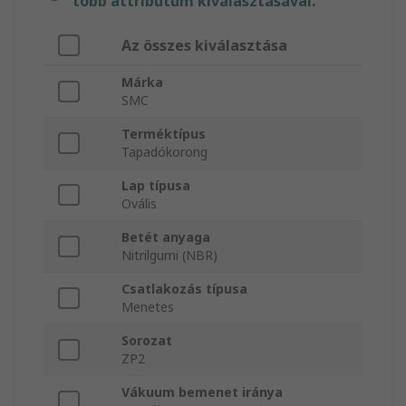
több attribútum kiválasztásával.
Az összes kiválasztása
Márka
SMC
Terméktípus
Tapadókorong
Lap típusa
Ovális
Betét anyaga
Nitrilgumi (NBR)
Csatlakozás típusa
Menetes
Sorozat
ZP2
Vákuum bemenet iránya