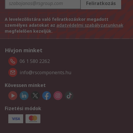
Feliratkozás
A levelezőlistára való feliratkozáskor megadott
személyes adatokat az
adatvédelmi szabályzatunknak
megfelelően kezeljük.
Hívjon minket
06 1 580 2262
info@rscomponents.hu
Kövessen minket
Fizetési módok