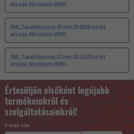
anyaga: Nitrilgumi (NBR)
SMC Tapadókorong 40 mm ZP40DN betét
anyaga: Nitrilgumi (NBR)
SMC Tapadókorong 32 mm ZP32UN betét
anyaga: Nitrilgumi (NBR)
Értesüljön elsőként legújabb
termékeinkről és
szolgáltatásainkról!
E-mail cím