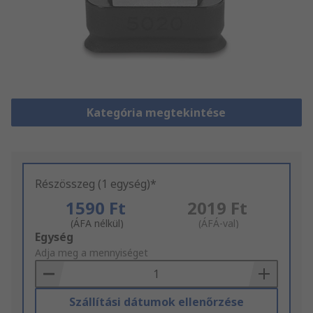
Kategória megtekintése
Részösszeg (1 egység)*
1590 Ft
2019 Ft
(ÁFA nélkül)
(ÁFÁ-val)
Add
Egység
to
Adja meg a mennyiséget
Basket
Szállítási dátumok ellenőrzése