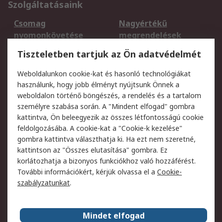
Szolgáltatásaink
Csomag
Nagyértékű
nyomonkövetése
megrendelések
Regisztráció
Szállítás
Tiszteletben tartjuk az Ön adatvédelmét
Termékvisszaküldés
Ütemezett szállítás
Weboldalunkon cookie-kat és hasonló technológiákat
Szolgáltatások
használunk, hogy jobb élményt nyújtsunk Önnek a
weboldalon történő böngészés, a rendelés és a tartalom
Jogi
személyre szabása során. A "Mindent elfogad" gombra
kattintva, Ön beleegyezik az összes létfontosságú cookie
Adatvédelmi
Az RS értékesítési
feldolgozásába. A cookie-kat a "Cookie-k kezelése"
szabályzat
feltételei
gombra kattintva választhatja ki. Ha ezt nem szeretné,
Cookie szabályzat
Email biztonság
kattintson az "Összes elutasítása" gombra. Ez
Webhelyre vonatkozó
Weboldal felhasználói
korlátozhatja a bizonyos funkciókhoz való hozzáférést.
feltételek
szabályzata
További információkért, kérjük olvassa el a
Cookie-
szabályzatunkat
.
Rólunk
Mindet elfogad
Kapcsolat
Képviseletek