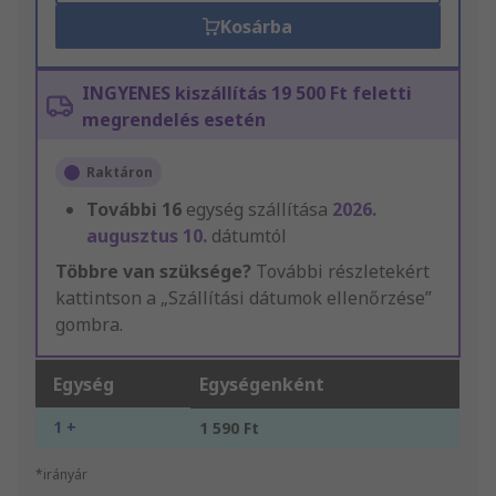
Kosárba
INGYENES kiszállítás 19 500 Ft feletti
megrendelés esetén
Raktáron
További
16
egység szállítása
2026.
augusztus 10.
dátumtól
Többre van szüksége?
További részletekért
kattintson a „Szállítási dátumok ellenőrzése”
gombra.
Egység
Egységenként
1 +
1 590 Ft
*irányár