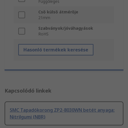
Függőleges
Cső külső átmérője
21mm
Szabványok/jóváhagyások
RoHS
Hasonló termékek keresése
Kapcsolódó linkek
SMC Tapadókorong ZP2-8030WN betét anyaga:
Nitrilgumi (NBR)