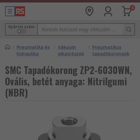
0
Gyártói szám
/
Pneumatika és
/
Vákuum
/
Pneumatikus
hidraulika
alkatrészek
tapadókorongok
SMC Tapadókorong ZP2-6030WN,
Ovális, betét anyaga: Nitrilgumi
(NBR)