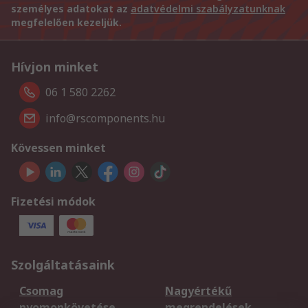
személyes adatokat az
adatvédelmi szabályzatunknak
megfelelően kezeljük.
Hívjon minket
06 1 580 2262
info@rscomponents.hu
Kövessen minket
Fizetési módok
Szolgáltatásaink
Csomag
Nagyértékű
nyomonkövetése
megrendelések