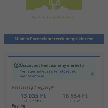
Minden Potenciométerek megtekintése
Összevont kedvezmény elérhető
Tömeges árképzési lehetőségek
megtekintése
Részösszeg (1 egység)*
13 035 Ft
16 554 Ft
(ÁFA nélkül)
(ÁFÁ-val)
Add
Egység