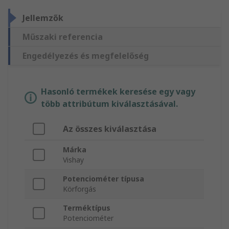
Jellemzők
Műszaki referencia
Engedélyezés és megfelelőség
Hasonló termékek keresése egy vagy
több attribútum kiválasztásával.
Az összes kiválasztása
Márka
Vishay
Potenciométer típusa
Körforgás
Terméktípus
Potenciométer