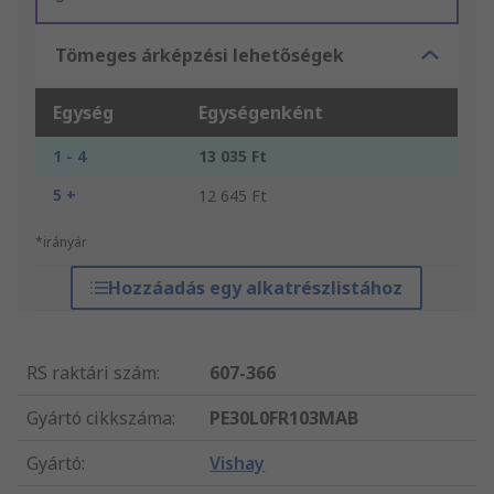
Tömeges árképzési lehetőségek
Egység
Egységenként
1 - 4
13 035 Ft
5 +
12 645 Ft
*irányár
Hozzáadás egy alkatrészlistához
RS raktári szám
:
607-366
Gyártó cikkszáma
:
PE30L0FR103MAB
Gyártó
:
Vishay