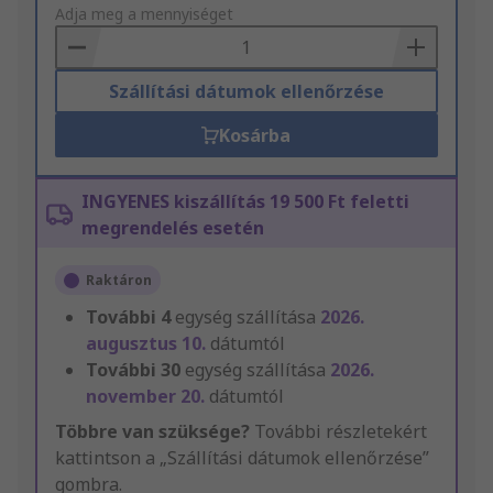
to
Adja meg a mennyiséget
Basket
Szállítási dátumok ellenőrzése
Kosárba
INGYENES kiszállítás 19 500 Ft feletti
megrendelés esetén
Raktáron
További
4
egység szállítása
2026.
augusztus 10.
dátumtól
További
30
egység szállítása
2026.
november 20.
dátumtól
Többre van szüksége?
További részletekért
kattintson a „Szállítási dátumok ellenőrzése”
gombra.