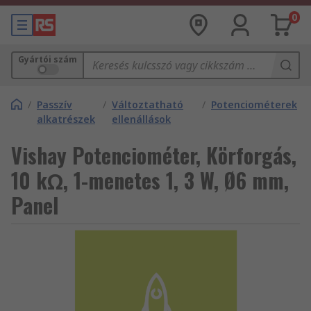
0
Gyártói szám
/
Passzív
/
Változtatható
/
Potenciométerek
alkatrészek
ellenállások
Vishay Potenciométer, Körforgás,
10 kΩ, 1-menetes 1, 3 W, Ø6 mm,
Panel