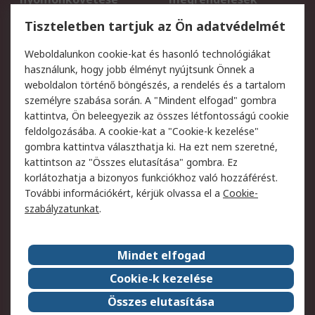
Regisztráció
Szállítás
Tiszteletben tartjuk az Ön adatvédelmét
Termékvisszaküldés
Ütemezett szállítás
Weboldalunkon cookie-kat és hasonló technológiákat
Szolgáltatások
használunk, hogy jobb élményt nyújtsunk Önnek a
weboldalon történő böngészés, a rendelés és a tartalom
Jogi
személyre szabása során. A "Mindent elfogad" gombra
kattintva, Ön beleegyezik az összes létfontosságú cookie
Adatvédelmi
Az RS értékesítési
feldolgozásába. A cookie-kat a "Cookie-k kezelése"
szabályzat
feltételei
gombra kattintva választhatja ki. Ha ezt nem szeretné,
Cookie szabályzat
Email biztonság
kattintson az "Összes elutasítása" gombra. Ez
Webhelyre vonatkozó
Weboldal felhasználói
korlátozhatja a bizonyos funkciókhoz való hozzáférést.
feltételek
szabályzata
További információkért, kérjük olvassa el a
Cookie-
szabályzatunkat
.
Rólunk
Mindet elfogad
Kapcsolat
Képviseletek
Rólunk
Vállalatcsoport
Cookie-k kezelése
Karrier
Díjak és elismerések
Összes elutasítása
ESG globális célok