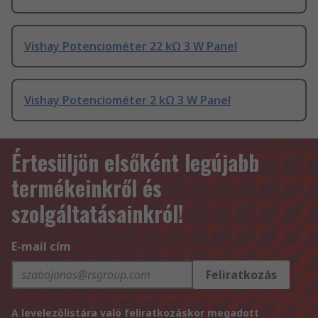
Vishay Potenciométer 22 kΩ 3 W Panel
Vishay Potenciométer 2 kΩ 3 W Panel
Értesüljön elsőként legújabb
termékeinkről és
szolgáltatásainkról!
E-mail cím
Feliratkozás
A levelezőlistára való feliratkozáskor megadott