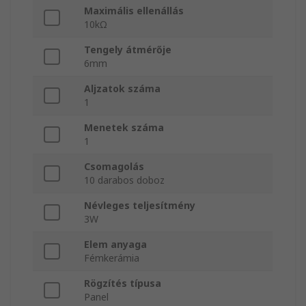
Maximális ellenállás
10kΩ
Tengely átmérője
6mm
Aljzatok száma
1
Menetek száma
1
Csomagolás
10 darabos doboz
Névleges teljesítmény
3W
Elem anyaga
Fémkerámia
Rögzítés típusa
Panel