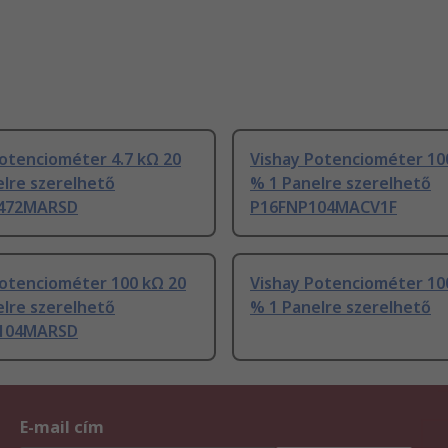
otenciométer 4.7 kΩ 20
Vishay Potenciométer 10
lre szerelhető
% 1 Panelre szerelhető
472MARSD
P16FNP104MACV1F
Potenciométer 100 kΩ 20
Vishay Potenciométer 10
lre szerelhető
% 1 Panelre szerelhető
104MARSD
E-mail cím