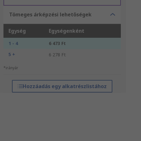
Tömeges árképzési lehetőségek
Egység
Egységenként
1 - 4
6 473 Ft
5 +
6 278 Ft
*irányár
Hozzáadás egy alkatrészlistához