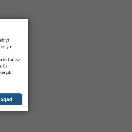
ményt
emélyre
s
a kattintva
. Ez
kérjük
fogad