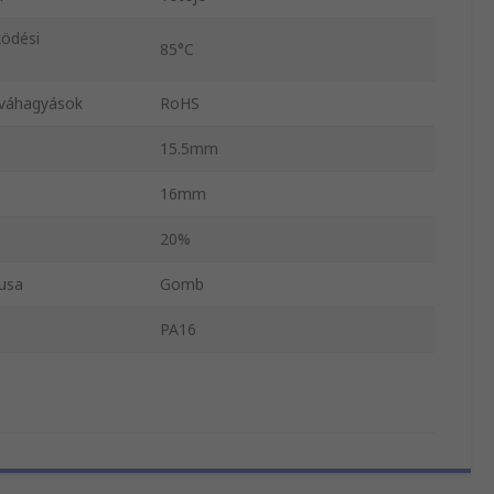
ödési
85°C
óváhagyások
RoHS
15.5mm
16mm
20%
usa
Gomb
PA16