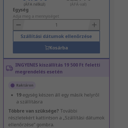
(ÁFA nélkül)
(ÁFÁ-val)
Add
Egység
to
Adja meg a mennyiséget
Basket
Szállítási dátumok ellenőrzése
Kosárba
INGYENES kiszállítás 19 500 Ft feletti
megrendelés esetén
Raktáron
19
egység készen áll egy másik helyről
a szállításra
Többre van szüksége?
További
részletekért kattintson a „Szállítási dátumok
ellenőrzése” gombra.