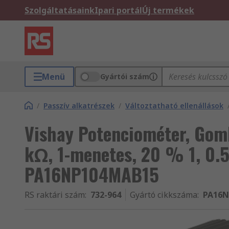
Szolgáltatásaink
Ipari portál
Új termékek
Menü
Gyártói szám
/
Passzív alkatrészek
/
Változtatható ellenállások
Vishay Potenciométer, Gom
kΩ, 1-menetes, 20 % 1, 0.5
PA16NP104MAB15
RS raktári szám
:
732-964
Gyártó cikkszáma
:
PA16N