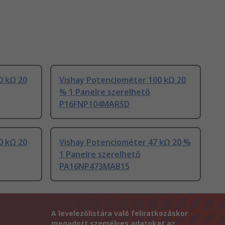
0 kΩ 20
Vishay Potenciométer 100 kΩ 20
% 1 Panelre szerelhető
P16FNP104MARSD
0 kΩ 20
Vishay Potenciométer 47 kΩ 20 %
1 Panelre szerelhető
PA16NP473MAB15
A levelezőlistára való feliratkozáskor
megadott személyes adatokat az