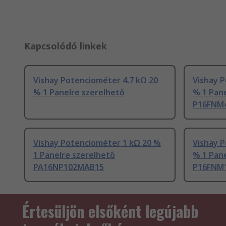
Kapcsolódó linkek
Vishay Potenciométer 4.7 kΩ 20
Vishay P
% 1 Panelre szerelhető
% 1 Pane
P16FNM
Vishay Potenciométer 1 kΩ 20 %
Vishay 
1 Panelre szerelhető
% 1 Pane
PA16NP102MAB15
P16FNM
Értesüljön elsőként legújabb