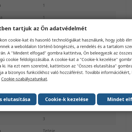
a
1
a
1
etben tartjuk az Ön adatvédelmét
Doboz
kon cookie-kat és hasonló technológiákat használunk, hogy jobb él
sítmény
0.5W
nnek a weboldalon történő böngészés, a rendelés és a tartalom sz
án. A "Mindent elfogad" gombra kattintva, Ön beleegyezik az össze
azó
Lineáris
gú cookie feldolgozásába. A cookie-kat a "Cookie-k kezelése" gombr
Elektromos áramot vezető
a ki. Ha ezt nem szeretné, kattintson az "Összes elutasítása" gombra
műanyag
ja a bizonyos funkciókhoz való hozzáférést. További információkért, 
a
Cookie-szabályzatunkat
.
a
Panelre szerelhető
Forrasztható karika
s elutasítása
Cookie-k kezelése
Mindet el
 hőmérséklet
-40°C
3
a
Teteje