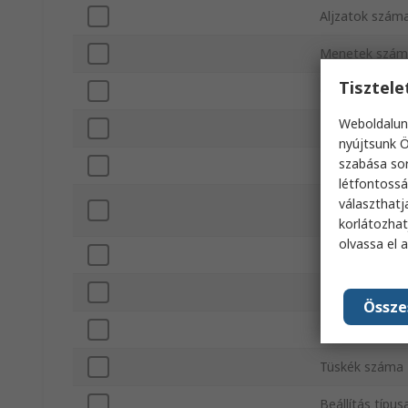
Aljzatok szám
Menetek szám
Tisztel
Csomagolás
Weboldalun
Névleges telje
nyújtsunk Ö
szabása sor
Elektromos ut
létfontossá
választhatj
Elem anyaga
korlátozhat
olvassa el 
Rögzítés típus
Lezárási stílus
Össze
Min. működési
Tüskék száma
Beállítás típus