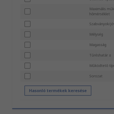
Maximális műk
hőmérséklet
Szabványok/j
Mélység
Magasság
Tűréshatár ±
Működtető típ
Sorozat
Hasonló termékek keresése