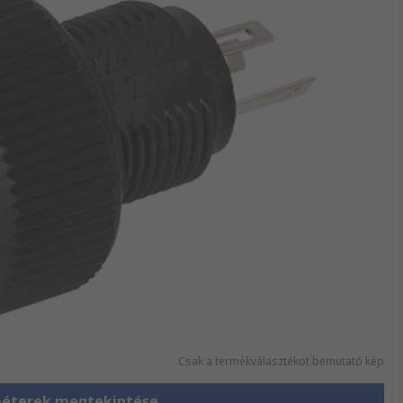
Csak a termékválasztékot bemutató kép
éterek megtekintése