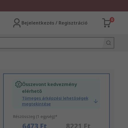
0
Bejelentkezés / Regisztráció
Összevont kedvezmény
elérhető
Tömeges árképzési lehetőségek
megtekintése
Részösszeg (1 egység)*
6473 Ft
8221 Ft