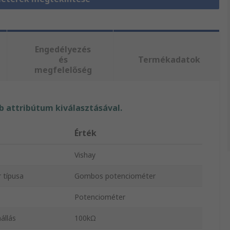
Engedélyezés
és
Termékadatok
megfelelőség
 attribútum kiválasztásával.
Érték
Vishay
 típusa
Gombos potenciométer
Potenciométer
állás
100kΩ