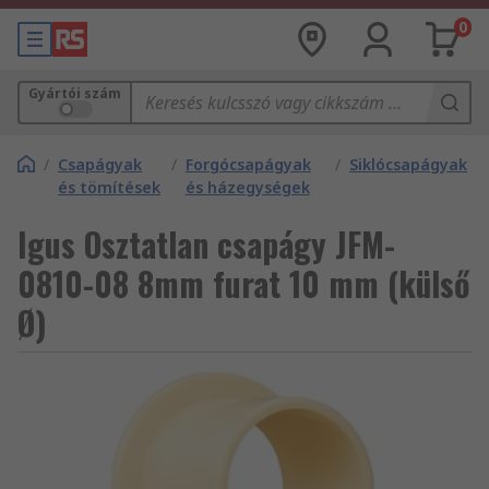
0
Gyártói szám
/
Csapágyak
/
Forgócsapágyak
/
Siklócsapágyak
és tömítések
és házegységek
Igus Osztatlan csapágy JFM-
0810-08 8mm furat 10 mm (külső
Ø)