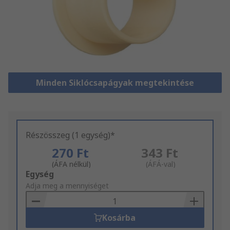
Minden Siklócsapágyak megtekintése
Részösszeg (1 egység)*
270 Ft
343 Ft
(ÁFA nélkül)
(ÁFÁ-val)
Add
Egység
to
Adja meg a mennyiséget
Basket
Kosárba