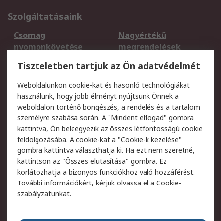
Szolgáltatásaink
Csomag
Nagyértékű
nyomonkövetése
megrendelések
Regisztráció
Szállítás
Tiszteletben tartjuk az Ön adatvédelmét
Termékvisszaküldés
Ütemezett szállítás
Weboldalunkon cookie-kat és hasonló technológiákat
Szolgáltatások
használunk, hogy jobb élményt nyújtsunk Önnek a
weboldalon történő böngészés, a rendelés és a tartalom
Jogi
személyre szabása során. A "Mindent elfogad" gombra
kattintva, Ön beleegyezik az összes létfontosságú cookie
Adatvédelmi
Az RS értékesítési
feldolgozásába. A cookie-kat a "Cookie-k kezelése"
szabályzat
feltételei
gombra kattintva választhatja ki. Ha ezt nem szeretné,
Cookie szabályzat
Email biztonság
kattintson az "Összes elutasítása" gombra. Ez
Webhelyre vonatkozó
Weboldal felhasználói
korlátozhatja a bizonyos funkciókhoz való hozzáférést.
feltételek
szabályzata
További információkért, kérjük olvassa el a
Cookie-
szabályzatunkat
.
Rólunk