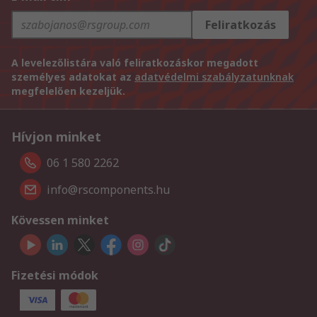
Feliratkozás
A levelezőlistára való feliratkozáskor megadott
személyes adatokat az
adatvédelmi szabályzatunknak
megfelelően kezeljük.
Hívjon minket
06 1 580 2262
info@rscomponents.hu
Kövessen minket
Fizetési módok