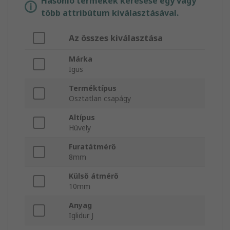
Hasonló termékek keresése egy vagy
több attribútum kiválasztásával.
Az összes kiválasztása
Márka
Igus
Terméktípus
Osztatlan csapágy
Altípus
Hüvely
Furatátmérő
8mm
Külső átmérő
10mm
Anyag
Iglidur J