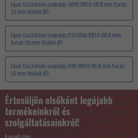
Igus Osztatlan csapágy GFM-0810-08 8 mm furat
10 mm (külső Ø)
Igus Osztatlan csapágy P210SM-0810-08 8 mm
furat 10 mm (külső Ø)
Igus Osztatlan csapágy JFM-0810-06 8 mm furat
10 mm (külső Ø)
Értesüljön elsőként legújabb
termékeinkről és
szolgáltatásainkról!
E-mail cím