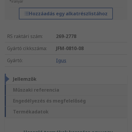
*irányár
Hozzáadás egy alkatrészlistához
RS raktári szám
:
269-2778
Gyártó cikkszáma
:
JFM-0810-08
Gyártó
:
Igus
Jellemzők
Műszaki referencia
Engedélyezés és megfelelőség
Termékadatok