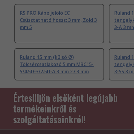
RS PRO Kábeljelölő EC
Ruland 
Csúsztatható hossz: 3 mm, Zöld 3
tengely
mm 5
3-A 3 m
Ruland 15 mm (külső Ø)
Ruland 
Tölcsércsatlakozó 5 mm MBC15-
tengely
5/4.5D-3/2.5D-A 3 mm 27.3 mm
3-SS 3 
Értesüljön elsőként legújabb
termékeinkről és
szolgáltatásainkról!