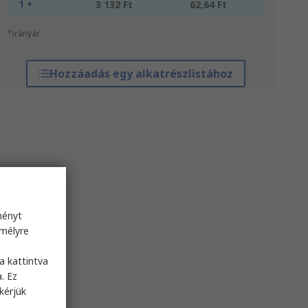
1 +
3 132 Ft
62,64 Ft
*irányár
Hozzáadás egy alkatrészlistához
ményt
emélyre
s
a kattintva
. Ez
kérjük