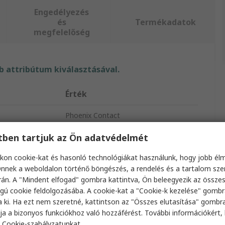
Engedélyezés
és
Termékadatok
megfelelőség
 attribútum kiválasztásával.
Érték
Phoenix Contact
Spirális kábelburkolat
etben tartjuk az Ön adatvédelmét
Fekete
kon cookie-kat és hasonló technológiákat használunk, hogy jobb él
nnek a weboldalon történő böngészés, a rendelés és a tartalom sz
Polietilén
án. A "Mindent elfogad" gombra kattintva, Ön beleegyezik az össze
gú cookie feldolgozásába. A cookie-kat a "Cookie-k kezelése" gombr
elátmérő
3mm
a ki. Ha ezt nem szeretné, kattintson az "Összes elutasítása" gombra
ja a bizonyos funkciókhoz való hozzáférést. További információkért, 
elátmérő
5mm
a
Cookie-szabályzatunkat
.