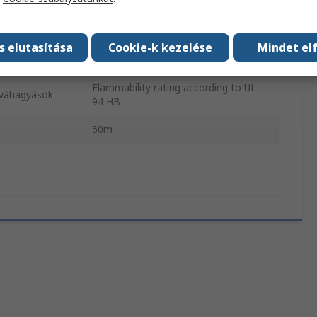
 hőmérséklet
50°C
s elutasítása
Cookie-k kezelése
Mindet el
ödési
85°C
Flammability rating according to UL
óváhagyások
94 HB
50m