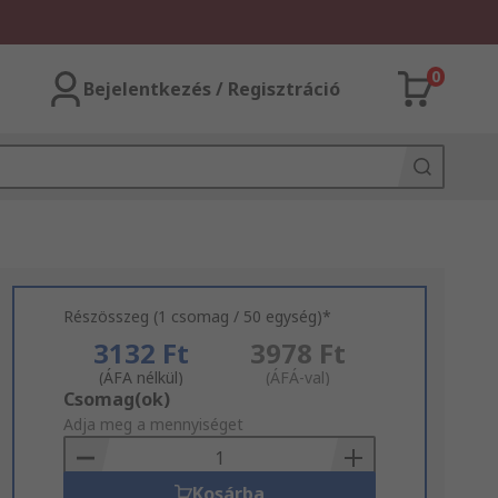
0
Bejelentkezés / Regisztráció
Részösszeg (1 csomag / 50 egység)*
3132 Ft
3978 Ft
(ÁFA nélkül)
(ÁFÁ-val)
Add
Csomag(ok)
to
Adja meg a mennyiséget
Basket
Kosárba