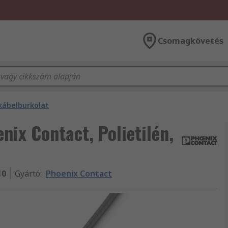
Csomagkövetés
 kábelburkolat
nix Contact, Polietilén,
10
Gyártó
:
Phoenix Contact