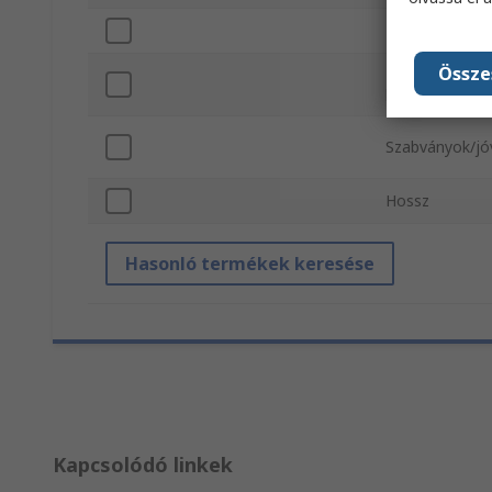
Min. működési
Össze
Maximális műk
hőmérséklet
Szabványok/j
Hossz
Hasonló termékek keresése
Kapcsolódó linkek