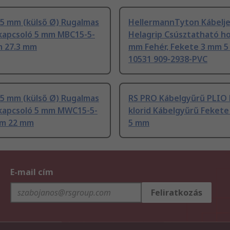
15 mm (külső Ø) Rugalmas
HellermannTyton Kábelje
kapcsoló 5 mm MBC15-5-
Helagrip Csúsztatható ho
m 27.3 mm
mm Fehér, Fekete 3 mm 5
10531 909-2938-PVC
15 mm (külső Ø) Rugalmas
RS PRO Kábelgyűrű PLIO Po
kapcsoló 5 mm MWC15-5-
klorid Kábelgyűrű Fekete
mm 22 mm
5 mm
E-mail cím
Feliratkozás