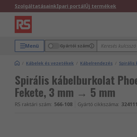
Szolgáltatásaink
Ipari portál
Új termékek
Menü
Gyártói szám
/
Kábelek és vezetékek
/
Kábelrendezés
/
Spirális
Spirális kábelburkolat Phoe
Fekete, 3 mm → 5 mm
RS raktári szám
:
566-108
Gyártó cikkszáma
:
32411