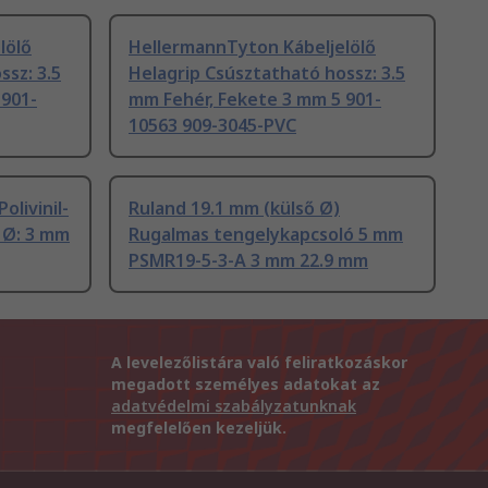
lölő
HellermannTyton Kábeljelölő
ssz: 3.5
Helagrip Csúsztatható hossz: 3.5
 901-
mm Fehér, Fekete 3 mm 5 901-
10563 909-3045-PVC
livinil-
Ruland 19.1 mm (külső Ø)
 Ø: 3 mm
Rugalmas tengelykapcsoló 5 mm
PSMR19-5-3-A 3 mm 22.9 mm
A levelezőlistára való feliratkozáskor
megadott személyes adatokat az
adatvédelmi szabályzatunknak
megfelelően kezeljük.