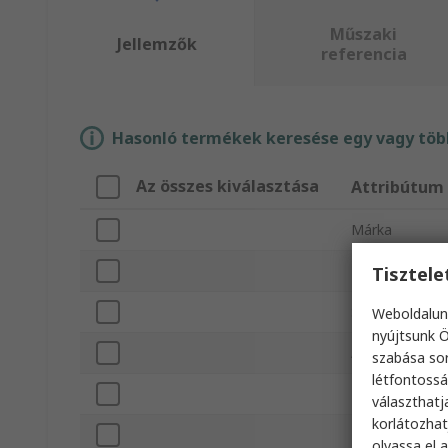
Műszaki
Jellemzők
referencia
Hasonló termékek keresése egy vagy több
Az összes kiválasztása
Attribútum
Márka
Terméktípus
Tisztel
Szín
Weboldalun
nyújtsunk Ö
Anyag
szabása sor
létfontossá
Minimális káb
választhatj
korlátozhat
Maximális káb
olvassa el 