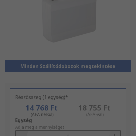
Minden Szállítódobozok megtekintése
Részösszeg (1 egység)*
14 768 Ft
18 755 Ft
(ÁFA nélkül)
(ÁFÁ-val)
Add
Egység
to
Adja meg a mennyiséget
Basket