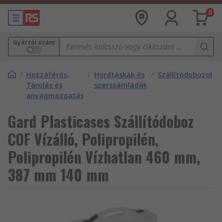
0
Gyártói szám
/
Hozzáférés,
/
Hordtáskák és
/
Szállítódobozok
Tárolás és
szerszámládák
anyagmozgatás
Gard Plasticases Szállítódoboz
COF Vízálló, Polipropilén,
Polipropilén Vízhatlan 460 mm,
387 mm 140 mm