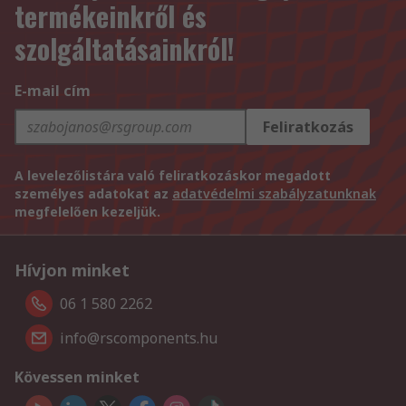
termékeinkről és
szolgáltatásainkról!
E-mail cím
Feliratkozás
A levelezőlistára való feliratkozáskor megadott
személyes adatokat az
adatvédelmi szabályzatunknak
megfelelően kezeljük.
Hívjon minket
06 1 580 2262
info@rscomponents.hu
Kövessen minket