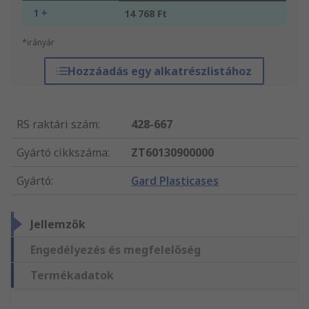
1 +
14 768 Ft
*irányár
Hozzáadás egy alkatrészlistához
RS raktári szám
:
428-667
Gyártó cikkszáma
:
ZT60130900000
Gyártó
:
Gard Plasticases
Jellemzők
Engedélyezés és megfelelőség
Termékadatok