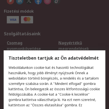
Fizetési módok
Szolgáltatásaink
Csomag
Nagyértékű
nyomonkövetése
megrendelések
Regisztráció
Szállítás
Tiszteletben tartjuk az Ön adatvédelmét
Termékvisszaküldés
Ütemezett szállítás
Weboldalunkon cookie-kat és hasonló technológiákat
Szolgáltatások
használunk, hogy jobb élményt nyújtsunk Önnek a
weboldalon történő böngészés, a rendelés és a tartalom
Jogi
személyre szabása során. A "Mindent elfogad" gombra
kattintva, Ön beleegyezik az összes létfontosságú cookie
Adatvédelmi
Az RS értékesítési
feldolgozásába. A cookie-kat a "Cookie-k kezelése"
szabályzat
feltételei
gombra kattintva választhatja ki. Ha ezt nem szeretné,
Cookie szabályzat
Email biztonság
kattintson az "Összes elutasítása" gombra. Ez