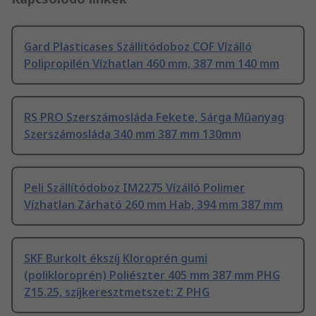
Gard Plasticases Szállítódoboz COF Vízálló
Polipropilén Vízhatlan 460 mm, 387 mm 140 mm
RS PRO Szerszámosláda Fekete, Sárga Műanyag
Szerszámosláda 340 mm 387 mm 130mm
Peli Szállítódoboz IM2275 Vízálló Polimer
Vízhatlan Zárható 260 mm Hab, 394 mm 387 mm
SKF Burkolt ékszíj Kloroprén gumi
(polikloroprén) Poliészter 405 mm 387 mm PHG
Z15.25, szíjkeresztmetszet: Z PHG