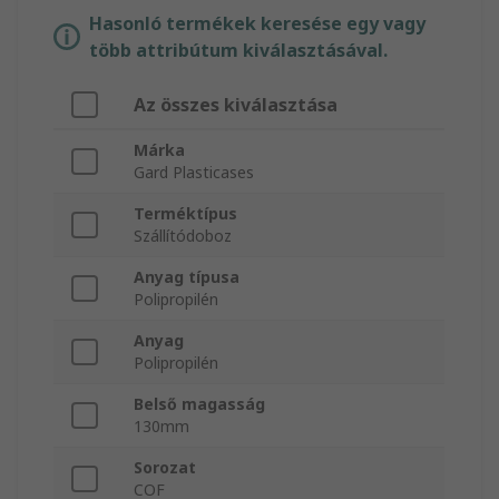
Hasonló termékek keresése egy vagy
több attribútum kiválasztásával.
Az összes kiválasztása
Márka
Gard Plasticases
Terméktípus
Szállítódoboz
Anyag típusa
Polipropilén
Anyag
Polipropilén
Belső magasság
130mm
Sorozat
COF