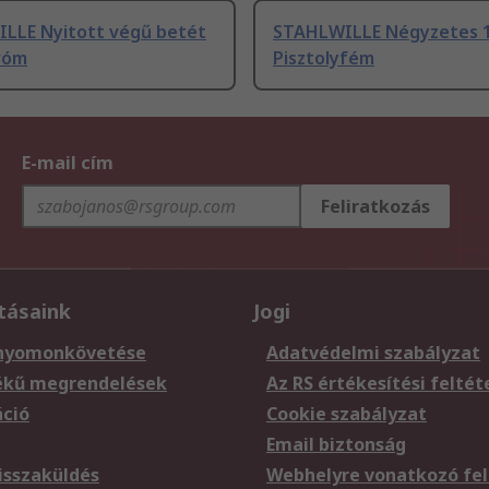
LLE Nyitott végű betét
STAHLWILLE Négyzetes 
Króm
Pisztolyfém
E-mail cím
Feliratkozás
tásaink
Jogi
nyomonkövetése
Adatvédelmi szabályzat
ékű megrendelések
Az RS értékesítési feltét
áció
Cookie szabályzat
Email biztonság
sszaküldés
Webhelyre vonatkozó fel