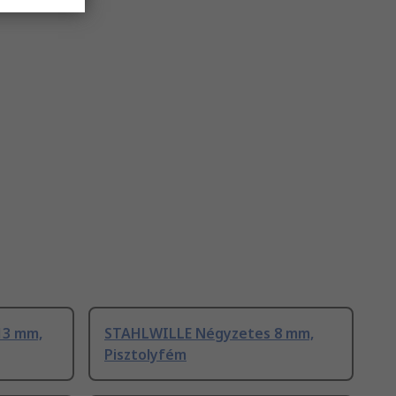
13 mm,
STAHLWILLE Négyzetes 8 mm,
Pisztolyfém