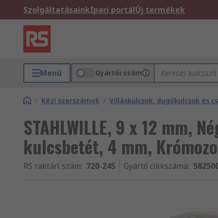
Szolgáltatásaink
Ipari portál
Új termékek
Menü
Gyártói szám
/
Kézi szerszámok
/
Villáskulcsok, dugókulcsok és c
STAHLWILLE, 9 x 12 mm, Né
kulcsbetét, 4 mm, Krómozo
RS raktári szám
:
720-245
Gyártó cikkszáma
:
58250