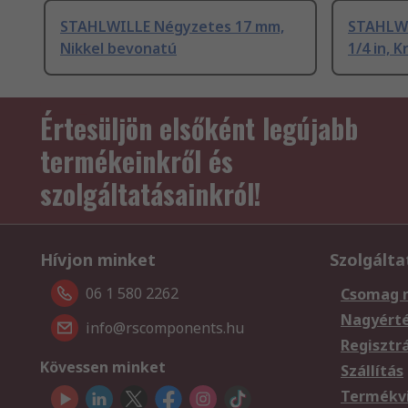
STAHLWILLE Négyzetes 17 mm,
STAHLWI
Nikkel bevonatú
1/4 in, 
Értesüljön elsőként legújabb
termékeinkről és
szolgáltatásainkról!
Hívjon minket
Szolgálta
06 1 580 2262
Csomag 
Nagyért
info@rscomponents.hu
Regisztr
Kövessen minket
Szállítás
Termékvi