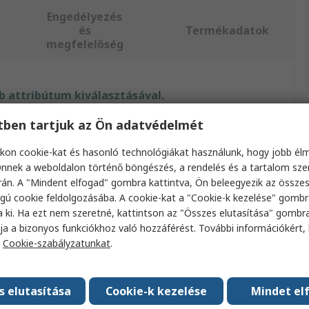
Engedélyezés
és
Termékadatok
megfelelőség
 attribútum kiválasztásával.
etben tartjuk az Ön adatvédelmét
Attribútum
Érték
kon cookie-kat és hasonló technológiákat használunk, hogy jobb él
Márka
STAHLWILLE
nnek a weboldalon történő böngészés, a rendelés és a tartalom sz
án. A "Mindent elfogad" gombra kattintva, Ön beleegyezik az össze
Terméktípus
Betét
gú cookie feldolgozásába. A cookie-kat a "Cookie-k kezelése" gombr
a ki. Ha ezt nem szeretné, kattintson az "Összes elutasítása" gombra
Altípus
Gyűrűs kulcsbetét
ja a bizonyos funkciókhoz való hozzáférést. További információkért, 
a
Cookie-szabályzatunkat
.
Fej típusa
Négyzetes
Méret
4 mm
s elutasítása
Cookie-k kezelése
Mindet el
Betét mérete
9 x 12 mm