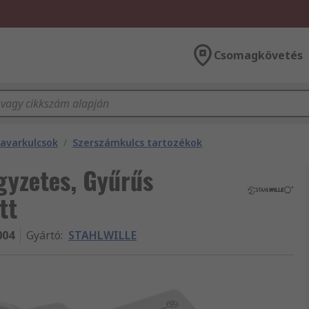
Csomagkövetés
savarkulcsok
/
Szerszámkulcs tartozékok
gyzetes, Gyűrűs
tt
004
Gyártó
:
STAHLWILLE