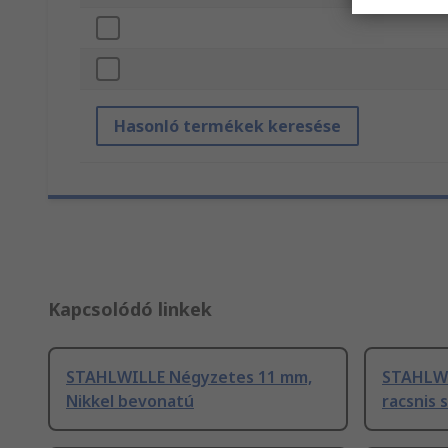
Hasonló termékek keresése
Kapcsolódó linkek
STAHLWILLE Négyzetes 11 mm,
STAHLWI
Nikkel bevonatú
racsnis 