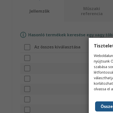
Műszaki
Jellemzők
referencia
Hasonló termékek keresése egy vagy több
Tisztel
Az összes kiválasztása
Weboldalun
nyújtsunk Ö
szabása sor
létfontossá
választhatj
korlátozhat
olvassa el 
Össze