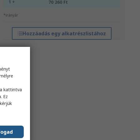
1 +
70 260 Ft
*irányár
Hozzáadás egy alkatrészlistához
ményt
emélyre
s
a kattintva
. Ez
kérjük
fogad