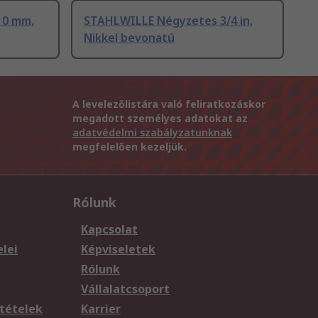
10 mm,
STAHLWILLE Négyzetes 3/4 in,
Nikkel bevonatú
A levelezőlistára való feliratkozáskor
megadott személyes adatokat az
adatvédelmi szabályzatunknak
megfelelően kezeljük.
Rólunk
Kapcsolat
elei
Képviseletek
Rólunk
Vállalatcsoport
tételek
Karrier