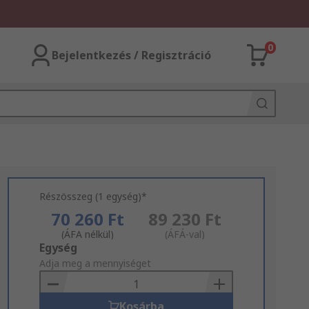
0
Bejelentkezés / Regisztráció
Részösszeg (1 egység)*
70 260 Ft
89 230 Ft
(ÁFA nélkül)
(ÁFÁ-val)
Add
Egység
to
Adja meg a mennyiséget
Basket
Kosárba