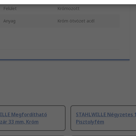
Felület
Krómozott
Anyag
Króm ötvözet acél
LLE Megfordítható
STAHLWILLE Négyzetes 
szár 33 mm, Króm
Pisztolyfém