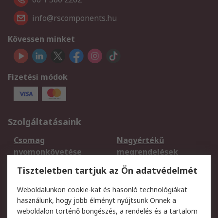
info@rscomponents.hu
Kövessen minket
Fizetési módok
Szolgáltatásaink
Csomag
Nagyértékű
nyomonkövetése
megrendelések
Regisztráció
Szállítás
Tiszteletben tartjuk az Ön adatvédelmét
Termékvisszaküldés
Ütemezett szállítás
Weboldalunkon cookie-kat és hasonló technológiákat
Szolgáltatások
használunk, hogy jobb élményt nyújtsunk Önnek a
weboldalon történő böngészés, a rendelés és a tartalom
Jogi