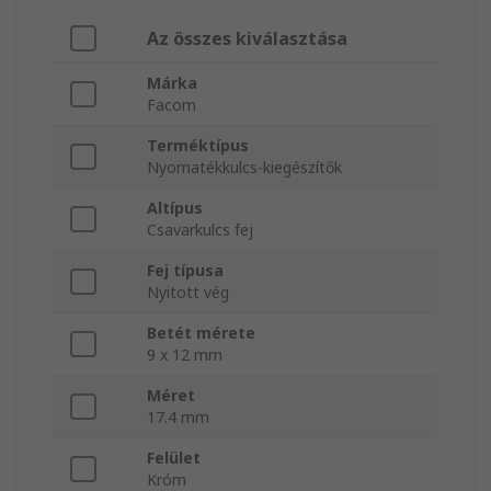
Az összes kiválasztása
Márka
Facom
Terméktípus
Nyomatékkulcs-kiegészítők
Altípus
Csavarkulcs fej
Fej típusa
Nyitott vég
Betét mérete
9 x 12 mm
Méret
17.4 mm
Felület
Króm