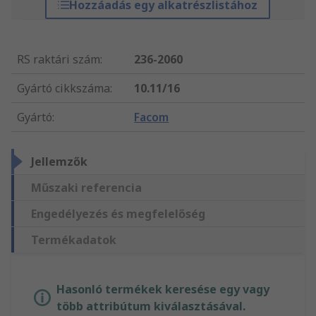
Hozzáadás egy alkatrészlistához
RS raktári szám
:
236-2060
Gyártó cikkszáma
:
10.11/16
Gyártó
:
Facom
Jellemzők
Műszaki referencia
Engedélyezés és megfelelőség
Termékadatok
Hasonló termékek keresése egy vagy
több attribútum kiválasztásával.