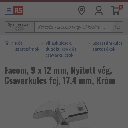
0
Gyártói szám
/
Kézi
/
Villáskulcsok,
/
Szerszámkulcs
szerszámok
dugókulcsok és
tartozékok
csavarkulcsok
Facom, 9 x 12 mm, Nyitott vég,
Csavarkulcs fej, 17.4 mm, Króm