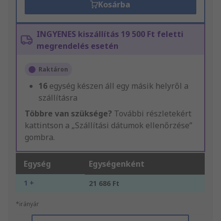
Kosárba
INGYENES kiszállítás 19 500 Ft feletti
megrendelés esetén
Raktáron
16
egység készen áll egy másik helyről a
szállításra
Többre van szüksége?
További részletekért
kattintson a „Szállítási dátumok ellenőrzése”
gombra.
Egység
Egységenként
1 +
21 686 Ft
*irányár