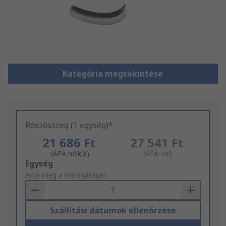
Kategória megtekintése
Részösszeg (1 egység)*
21 686 Ft
27 541 Ft
(ÁFA nélkül)
(ÁFÁ-val)
Add
Egység
to
Adja meg a mennyiséget
Basket
Szállítási dátumok ellenőrzése