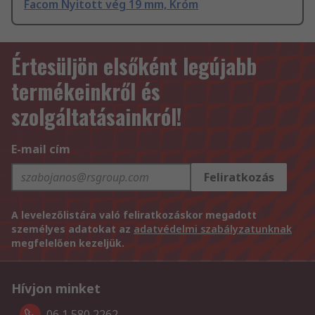
Facom Nyitott vég 19 mm, Króm
Értesüljön elsőként legújabb
termékeinkről és
szolgáltatásainkról!
E-mail cím
Feliratkozás
A levelezőlistára való feliratkozáskor megadott
személyes adatokat az
adatvédelmi szabályzatunknak
megfelelően kezeljük.
Hívjon minket
06 1 580 2262