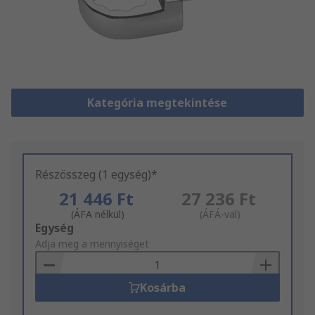
Kategória megtekintése
Részösszeg (1 egység)*
21 446 Ft
27 236 Ft
(ÁFA nélkül)
(ÁFÁ-val)
Add
Egység
to
Adja meg a mennyiséget
Basket
Kosárba