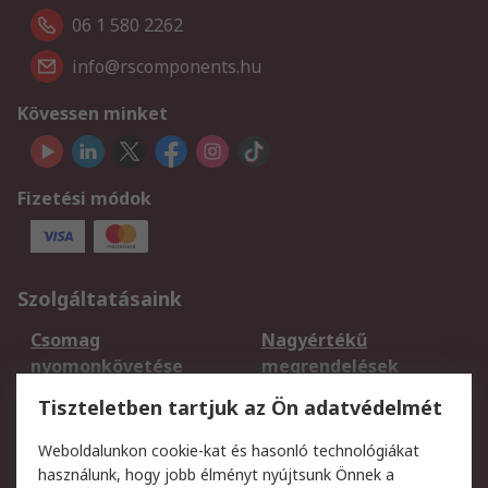
06 1 580 2262
info@rscomponents.hu
Kövessen minket
Fizetési módok
Szolgáltatásaink
Csomag
Nagyértékű
nyomonkövetése
megrendelések
Regisztráció
Szállítás
Tiszteletben tartjuk az Ön adatvédelmét
Termékvisszaküldés
Ütemezett szállítás
Weboldalunkon cookie-kat és hasonló technológiákat
Szolgáltatások
használunk, hogy jobb élményt nyújtsunk Önnek a