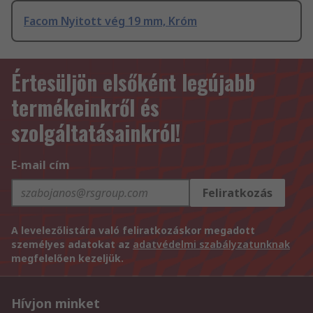
Facom Nyitott vég 19 mm, Króm
Értesüljön elsőként legújabb
termékeinkről és
szolgáltatásainkról!
E-mail cím
Feliratkozás
A levelezőlistára való feliratkozáskor megadott
személyes adatokat az
adatvédelmi szabályzatunknak
megfelelően kezeljük.
Hívjon minket