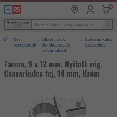
0
Gyártói szám
/
Kézi
/
Villáskulcsok,
/
Szerszámkulcs
szerszámok
dugókulcsok és
tartozékok
csavarkulcsok
Facom, 9 x 12 mm, Nyitott vég,
Csavarkulcs fej, 14 mm, Króm