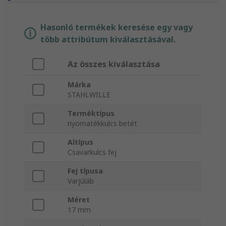
Hasonló termékek keresése egy vagy
több attribútum kiválasztásával.
Az összes kiválasztása
Márka
STAHLWILLE
Terméktípus
nyomatékkulcs betét
Altípus
Csavarkulcs fej
Fej típusa
Varjúláb
Méret
17 mm