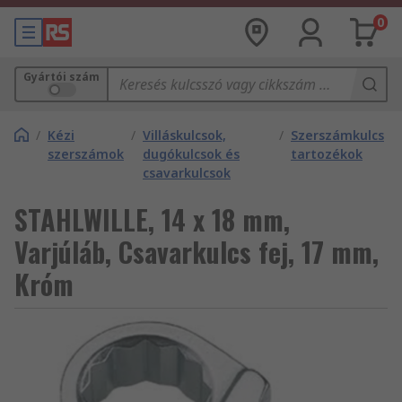
0
Gyártói szám
/
Kézi
/
Villáskulcsok,
/
Szerszámkulcs
szerszámok
dugókulcsok és
tartozékok
csavarkulcsok
STAHLWILLE, 14 x 18 mm,
Varjúláb, Csavarkulcs fej, 17 mm,
Króm