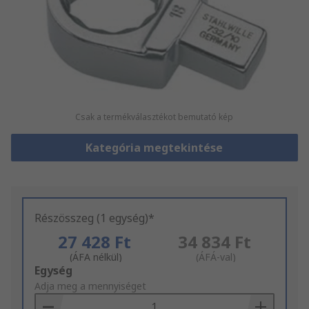
Csak a termékválasztékot bemutató kép
Kategória megtekintése
Részösszeg (1 egység)*
27 428 Ft
34 834 Ft
(ÁFA nélkül)
(ÁFÁ-val)
Add
Egység
to
Adja meg a mennyiséget
Basket