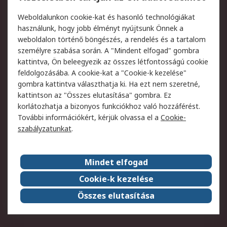
Termékvisszaküldés
Ütemezett szállítás
Weboldalunkon cookie-kat és hasonló technológiákat
Szolgáltatások
használunk, hogy jobb élményt nyújtsunk Önnek a
weboldalon történő böngészés, a rendelés és a tartalom
Jogi
személyre szabása során. A "Mindent elfogad" gombra
kattintva, Ön beleegyezik az összes létfontosságú cookie
Adatvédelmi
Az RS értékesítési
feldolgozásába. A cookie-kat a "Cookie-k kezelése"
szabályzat
feltételei
gombra kattintva választhatja ki. Ha ezt nem szeretné,
Cookie szabályzat
Email biztonság
kattintson az "Összes elutasítása" gombra. Ez
Webhelyre vonatkozó
Weboldal felhasználói
korlátozhatja a bizonyos funkciókhoz való hozzáférést.
feltételek
szabályzata
További információkért, kérjük olvassa el a
Cookie-
szabályzatunkat
.
Rólunk
Mindet elfogad
Kapcsolat
Képviseletek
Rólunk
Vállalatcsoport
Cookie-k kezelése
Karrier
Díjak és elismerések
Összes elutasítása
ESG globális célok