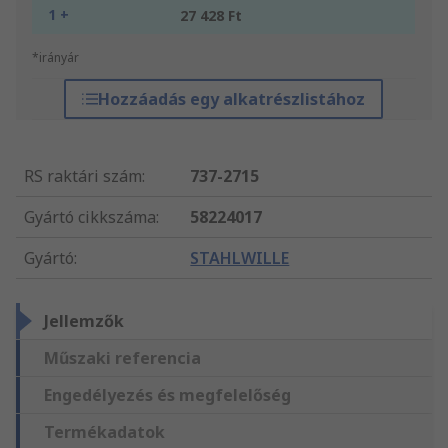
1 +
27 428 Ft
*irányár
Hozzáadás egy alkatrészlistához
RS raktári szám
:
737-2715
Gyártó cikkszáma
:
58224017
Gyártó
:
STAHLWILLE
Jellemzők
Műszaki referencia
Engedélyezés és megfelelőség
Termékadatok