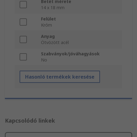
Betét mérete
14 x 18 mm
Felület
Króm
Anyag
Ötvözött acél
Szabványok/jóváhagyások
No
Hasonló termékek keresése
Kapcsolódó linkek