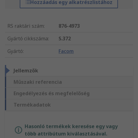
Hozzáadás egy alkatrészlistához
RS raktári szám
:
876-4973
Gyártó cikkszáma
:
S.372
Gyártó
:
Facom
Jellemzők
Műszaki referencia
Engedélyezés és megfelelőség
Termékadatok
Hasonló termékek keresése egy vagy
több attribútum kiválasztásával.