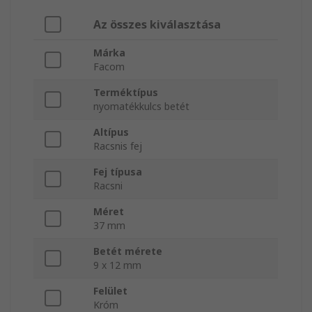
Az összes kiválasztása
Márka
Facom
Terméktípus
nyomatékkulcs betét
Altípus
Racsnis fej
Fej típusa
Racsni
Méret
37 mm
Betét mérete
9 x 12 mm
Felület
Króm