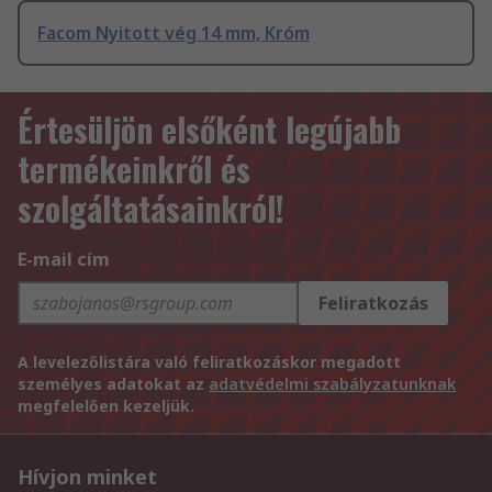
Facom Nyitott vég 14 mm, Króm
Értesüljön elsőként legújabb
termékeinkről és
szolgáltatásainkról!
E-mail cím
Feliratkozás
A levelezőlistára való feliratkozáskor megadott
személyes adatokat az
adatvédelmi szabályzatunknak
megfelelően kezeljük.
Hívjon minket