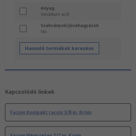
Anyag
Vanádium acél
Szabványok/jóváhagyások
No
Hasonló termékek keresése
Kapcsolódó linkek
Facom Kompakt racsni 3/8 in, Króm
Facom Négyzetes 1/2 in, Króm