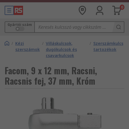
0
Gyártói szám
/
Kézi
/
Villáskulcsok,
/
Szerszámkulcs
szerszámok
dugókulcsok és
tartozékok
csavarkulcsok
Facom, 9 x 12 mm, Racsni,
Racsnis fej, 37 mm, Króm