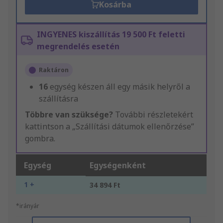
Kosárba
INGYENES kiszállítás 19 500 Ft feletti
megrendelés esetén
Raktáron
16
egység készen áll egy másik helyről a
szállításra
Többre van szüksége?
További részletekért
kattintson a „Szállítási dátumok ellenőrzése”
gombra.
Egység
Egységenként
1 +
34 894 Ft
*irányár