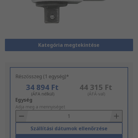
Kategória megtekintése
Részösszeg (1 egység)*
34 894 Ft
44 315 Ft
(ÁFA nélkül)
(ÁFÁ-val)
Add
Egység
to
Adja meg a mennyiséget
Basket
Szállítási dátumok ellenőrzése