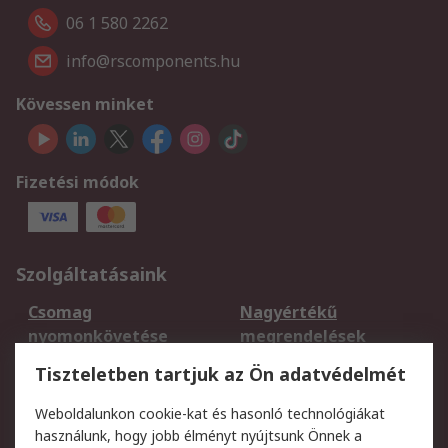
06 1 580 2262
info@rscomponents.hu
Kövessen minket
Fizetési módok
Szolgáltatásaink
Csomag
Nagyértékű
nyomonkövetése
megrendelések
Regisztráció
Szállítás
Tiszteletben tartjuk az Ön adatvédelmét
Termékvisszaküldés
Ütemezett szállítás
Weboldalunkon cookie-kat és hasonló technológiákat
Szolgáltatások
használunk, hogy jobb élményt nyújtsunk Önnek a