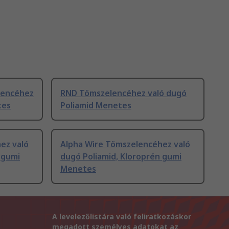
lencéhez
RND Tömszelencéhez való dugó
tes
Poliamid Menetes
ez való
Alpha Wire Tömszelencéhez való
 gumi
dugó Poliamid, Kloroprén gumi
Menetes
A levelezőlistára való feliratkozáskor
megadott személyes adatokat az