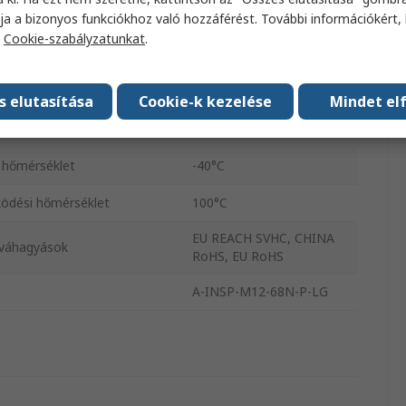
15mm
ja a bizonyos funkciókhoz való hozzáférést. További információkért, 
a
Cookie-szabályzatunkat
.
Szürke
leteken történő használatra
Nem
úsítvány
s elutasítása
Cookie-k kezelése
Mindet el
IP68, IP66
 hőmérséklet
-40°C
ödési hőmérséklet
100°C
EU REACH SVHC, CHINA
óváhagyások
RoHS, EU RoHS
A-INSP-M12-68N-P-LG