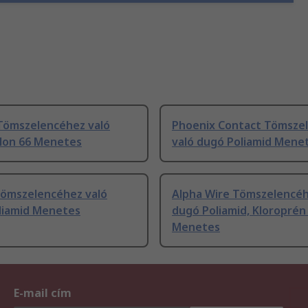
Tömszelencéhez való
Phoenix Contact Tömsze
lon 66 Menetes
való dugó Poliamid Mene
ömszelencéhez való
Alpha Wire Tömszelencéh
liamid Menetes
dugó Poliamid, Kloroprén
Menetes
E-mail cím