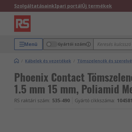
Szolgáltatásaink
Ipari portál
Új termékek
Menü
Gyártói szám
/
Kábelek és vezetékek
/
Tömszelencék és szerelv
Phoenix Contact Tömszelen
1.5 mm 15 mm, Poliamid M
RS raktári szám
:
535-490
Gyártó cikkszáma
:
10458