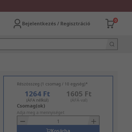
0
Bejelentkezés / Regisztráció
Részösszeg (1 csomag / 10 egység)*
1264 Ft
1605 Ft
(ÁFA nélkül)
(ÁFÁ-val)
Add
Csomag(ok)
to
Adja meg a mennyiséget
Basket
Kosárba