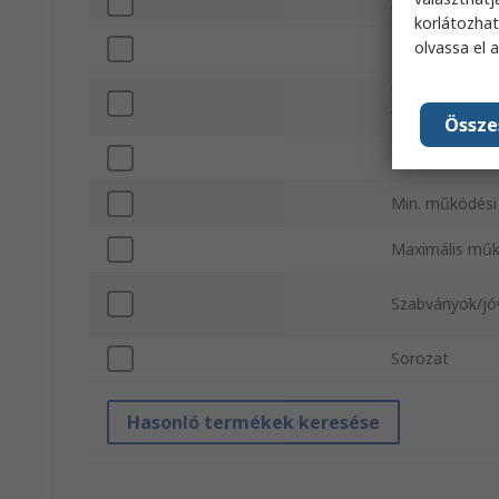
Átmérő
korlátozhat
olvassa el 
Szín
Veszélyes terü
vonatkozó tan
Össze
IP-besorolás
Min. működési
Maximális műk
Szabványok/j
Sorozat
Hasonló termékek keresése