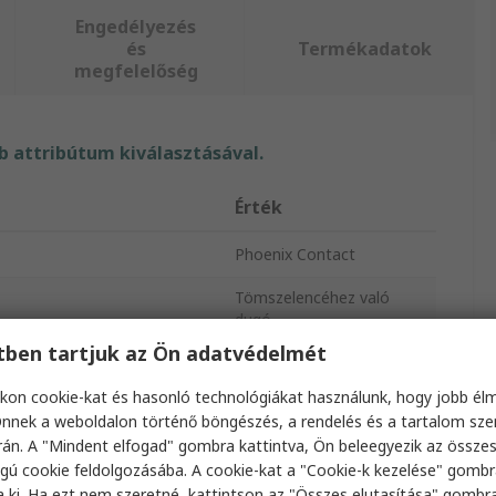
Engedélyezés
és
Termékadatok
megfelelőség
 attribútum kiválasztásával.
Érték
Phoenix Contact
Tömszelencéhez való
dugó
etben tartjuk az Ön adatvédelmét
Igen
kon cookie-kat és hasonló technológiákat használunk, hogy jobb él
M12 x 1.5 mm
nnek a weboldalon történő böngészés, a rendelés és a tartalom sz
án. A "Mindent elfogad" gombra kattintva, Ön beleegyezik az össze
Poliamid
gú cookie feldolgozásába. A cookie-kat a "Cookie-k kezelése" gombr
a ki. Ha ezt nem szeretné, kattintson az "Összes elutasítása" gombra