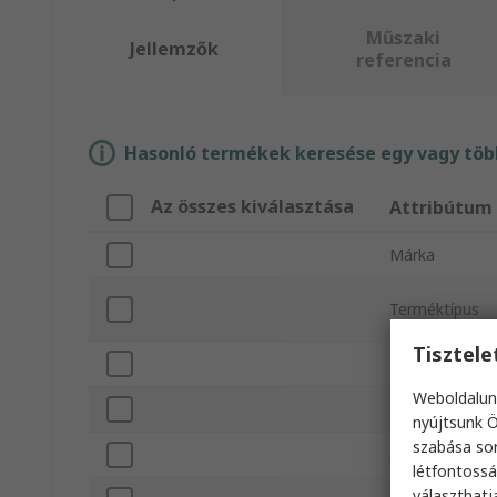
Műszaki
Jellemzők
referencia
Hasonló termékek keresése egy vagy több
Az összes kiválasztása
Attribútum
Márka
Terméktípus
Tisztel
Menetes
Weboldalun
Menetméret
nyújtsunk Ö
szabása sor
Anyag
létfontossá
választhatj