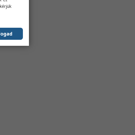
kérjük
fogad