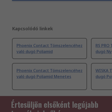
Kapcsolódó linkek
Phoenix Contact Tömszelencéhez
RS PRO 
való dugó Poliamid
dugó Ny
Phoenix Contact Tömszelencéhez
WISKA T
való dugó Poliamid Menetes
dugó Po
Értesüljön elsőként legújabb