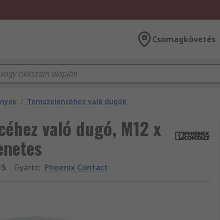
Csomagkövetés
ények
/
Tömszelencéhez való dugók
céhez való dugó, M12 x
enetes
15
Gyártó
:
Phoenix Contact