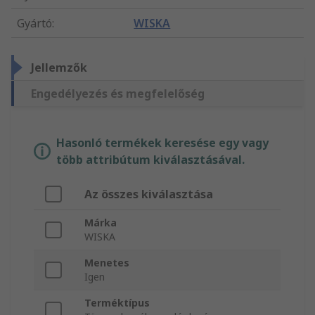
Gyártó
:
WISKA
Jellemzők
Engedélyezés és megfelelőség
Hasonló termékek keresése egy vagy
több attribútum kiválasztásával.
Az összes kiválasztása
Márka
WISKA
Menetes
Igen
Terméktípus