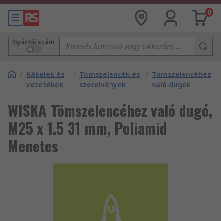
0
Gyártói szám
/
Kábelek és
/
Tömszelencék és
/
Tömszelencéhez
vezetékek
szerelvények
való dugók
WISKA Tömszelencéhez való dugó,
M25 x 1.5 31 mm, Poliamid
Menetes