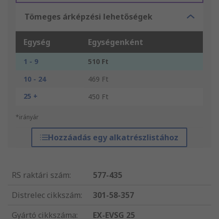
Tömeges árképzési lehetőségek
Egység
Egységenként
1 - 9
510 Ft
10 - 24
469 Ft
25 +
450 Ft
*irányár
Hozzáadás egy alkatrészlistához
RS raktári szám
:
577-435
Distrelec cikkszám
:
301-58-357
Gyártó cikkszáma
:
EX-EVSG 25