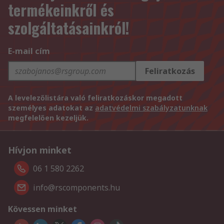
termékeinkről és
szolgáltatásainkról!
E-mail cím
Feliratkozás
A levelezőlistára való feliratkozáskor megadott
személyes adatokat az
adatvédelmi szabályzatunknak
megfelelően kezeljük.
Hívjon minket
06 1 580 2262
info@rscomponents.hu
Kövessen minket