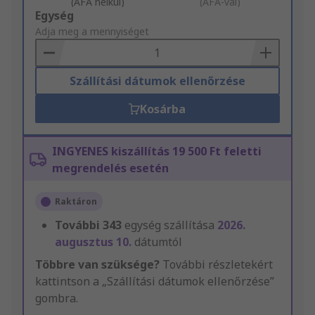
(ÁFA nélkül)
(ÁFÁ-val)
Add
Egység
to
Adja meg a mennyiséget
Basket
Szállítási dátumok ellenőrzése
Kosárba
INGYENES kiszállítás 19 500 Ft feletti
megrendelés esetén
Raktáron
További
343
egység szállítása
2026.
augusztus 10.
dátumtól
Többre van szüksége?
További részletekért
kattintson a „Szállítási dátumok ellenőrzése”
gombra.