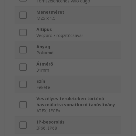
Tömszelencéhez való dugó
Menetméret
M25 x 1.5
Altípus
Végzáró / rögzítőcsavar
Anyag
Poliamid
Átmérő
31mm
Szín
Fekete
Veszélyes területeken történő
használatra vonatkozó tanúsítvány
ATEX, IECEx
IP-besorolás
IP66, IP68