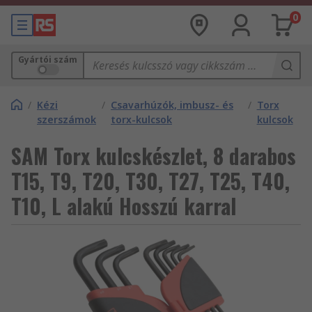
0
Gyártói szám
/
Kézi
/
Csavarhúzók, imbusz- és
/
Torx
szerszámok
torx-kulcsok
kulcsok
SAM Torx kulcskészlet, 8 darabos
T15, T9, T20, T30, T27, T25, T40,
T10, L alakú Hosszú karral