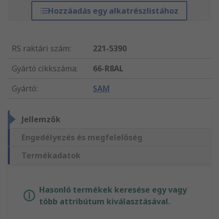
Hozzáadás egy alkatrészlistához
RS raktári szám
:
221-5390
Gyártó cikkszáma
:
66-R8AL
Gyártó
:
SAM
Jellemzők
Engedélyezés és megfelelőség
Termékadatok
Hasonló termékek keresése egy vagy
több attribútum kiválasztásával.