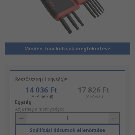
Minden Torx kulcsok megtekintése
Részösszeg (1 egység)*
14 036 Ft
17 826 Ft
(ÁFA nélkül)
(ÁFÁ-val)
Add
Egység
to
Adja meg a mennyiséget
Basket
Szállítási dátumok ellenőrzése