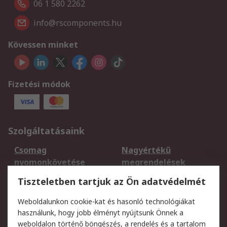
06 1 580 2262
info@rscomponents.hu
Kövessen minket
Fizetési módok
Szolgáltatásaink
Csomag
Nagyértékű
nyomonkövetése
megrendelések
Regisztráció
Szállítás
Tiszteletben tartjuk az Ön adatvédelmét
Termékvisszaküldés
Ütemezett szállítás
Weboldalunkon cookie-kat és hasonló technológiákat
Szolgáltatások
használunk, hogy jobb élményt nyújtsunk Önnek a
weboldalon történő böngészés, a rendelés és a tartalom