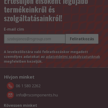
Értesüljön elsőként legújabb
termékeinkről és
szolgáltatásainkról!
E-mail cím
Feliratkozás
A levelezőlistára való feliratkozáskor megadott
személyes adatokat az
adatvédelmi szabályzatunknak
megfelelően kezeljük.
Hívjon minket
06 1 580 2262
info@rscomponents.hu
Kövessen minket