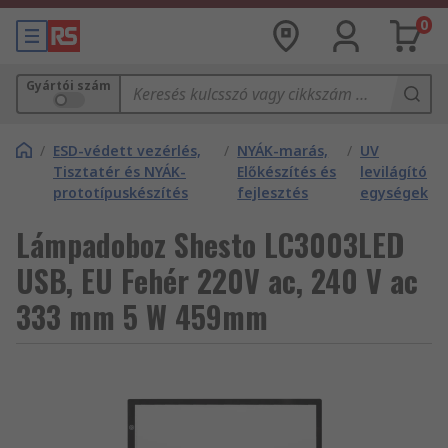
0
Gyártói szám
/
ESD-védett vezérlés,
/
NYÁK-marás,
/
UV
Tisztatér és NYÁK-
Előkészítés és
levilágító
prototípuskészítés
fejlesztés
egységek
Lámpadoboz Shesto LC3003LED
USB, EU Fehér 220V ac, 240 V ac
333 mm 5 W 459mm