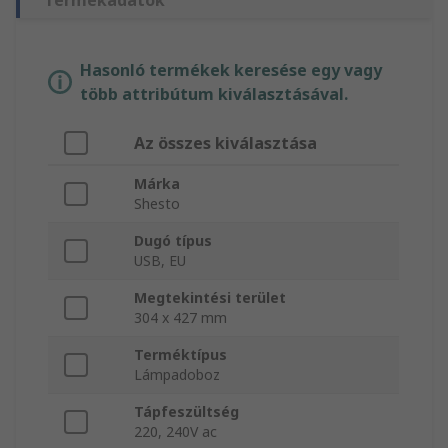
Termékadatok
Hasonló termékek keresése egy vagy
több attribútum kiválasztásával.
Az összes kiválasztása
Márka
Shesto
Dugó típus
USB, EU
Megtekintési terület
304 x 427 mm
Terméktípus
Lámpadoboz
Tápfeszültség
220, 240V ac