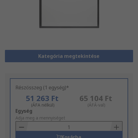
Kategória megtekintése
Részösszeg (1 egység)*
51 263 Ft
65 104 Ft
(ÁFA nélkül)
(ÁFÁ-val)
Add
Egység
to
Adja meg a mennyiséget
Basket
Kosárba