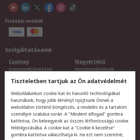
Fizetési módok
Szolgáltatásaink
Csomag
Nagyértékű
nyomonkövetése
megrendelések
Regisztráció
Szállítás
Tiszteletben tartjuk az Ön adatvédelmét
Termékvisszaküldés
Ütemezett szállítás
Weboldalunkon cookie-kat és hasonló technológiákat
Szolgáltatások
használunk, hogy jobb élményt nyújtsunk Önnek a
weboldalon történő böngészés, a rendelés és a tartalom
Jogi
személyre szabása során. A "Mindent elfogad" gombra
kattintva, Ön beleegyezik az összes létfontosságú cookie
Adatvédelmi
Az RS értékesítési
feldolgozásába. A cookie-kat a "Cookie-k kezelése"
szabályzat
feltételei
gombra kattintva választhatja ki. Ha ezt nem szeretné,
Cookie szabályzat
Email biztonság