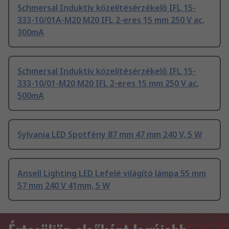
Schmersal Induktív közelítésérzékelő IFL 15-
333-10/01A-M20 M20 IFL 2-eres 15 mm 250 V ac,
300mA
Schmersal Induktív közelítésérzékelő IFL 15-
333-10/01-M20 M20 IFL 2-eres 15 mm 250 V ac,
500mA
Sylvania LED Spotfény 87 mm 47 mm 240 V, 5 W
Ansell Lighting LED Lefelé világító lámpa 55 mm
57 mm 240 V 41mm, 5 W