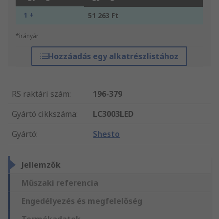
1 +
51 263 Ft
*irányár
Hozzáadás egy alkatrészlistához
RS raktári szám
:
196-379
Gyártó cikkszáma
:
LC3003LED
Gyártó
:
Shesto
Jellemzők
Műszaki referencia
Engedélyezés és megfelelőség